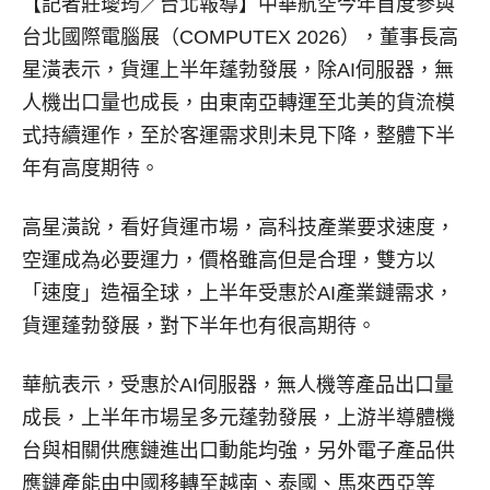
【記者莊璦筠／台北報導】
中華航空今年首度參與
台北國際電腦展（COMPUTEX 2026），董事長高
星潢表示，貨運上半年蓬勃發展，除AI伺服器，無
人機出口量也成長，由東南亞轉運至北美的貨流模
式持續運作，至於客運需求則未見下降，整體下半
年有高度期待。
高星潢說，看好貨運市場，高科技產業要求速度，
空運成為必要運力，價格雖高但是合理，雙方以
「速度」造福全球，上半年受惠於AI產業鏈需求，
貨運蓬勃發展，對下半年也有很高期待。
華航表示，受惠於AI伺服器，無人機等產品出口量
成長，上半年市場呈多元蓬勃發展，上游半導體機
台與相關供應鏈進出口動能均強，另外電子產品供
應鏈產能由中國移轉至越南、泰國、馬來西亞等