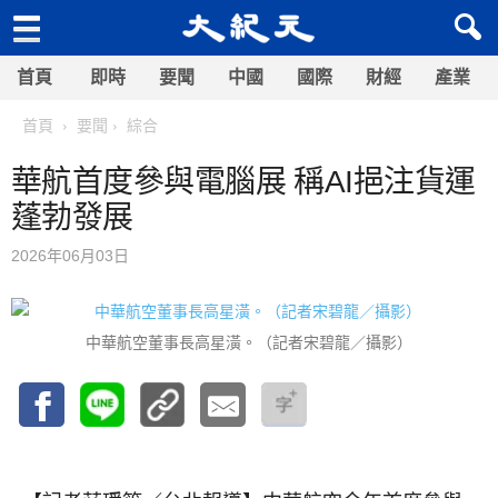
首頁
即時
要聞
中國
國際
財經
產業
首頁
要聞
綜合
華航首度參與電腦展 稱AI挹注貨運
蓬勃發展
2026年06月03日
中華航空董事長高星潢。（記者宋碧龍／攝影）