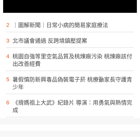
2
｜圖解新聞｜日常小病的簡易家庭療法
3
北市議會通過 反跨境鎮壓提案
4
桃園自強等里空氣品質及桃煉廠污染 桃煉廠該付
出改善經費
5
暑假慎防新興毒品偽裝電子菸 桃療籲家長守護青
少年
6
《揹媽祖上大武》紀錄片 導演：用勇氣與熱情完
成