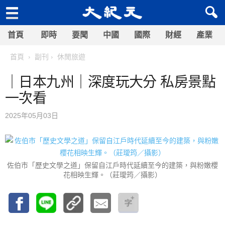
首頁
即時
要聞
中國
國際
財經
產業
首頁
副刊
休閒旅遊
｜日本九州｜深度玩大分 私房景點
一次看
2025年05月03日
佐伯市「歷史文學之道」保留自江戶時代延續至今的建築，與粉嫩櫻
花相映生輝。（莊璦筠／攝影）