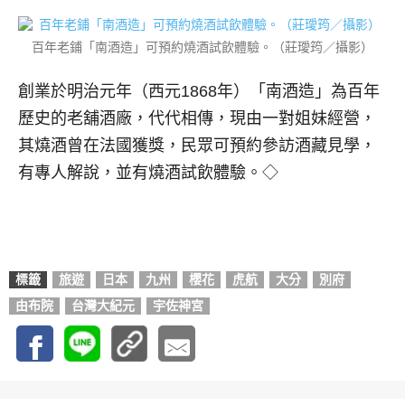
百年老鋪「南酒造」可預約燒酒試飲體驗。（莊璦筠／攝影）
創業於明治元年（西元1868年）「南酒造」為百年
歷史的老舖酒廠，代代相傳，現由一對姐妹經營，
其燒酒曾在法國獲獎，民眾可預約參訪酒藏見學，
有專人解說，並有燒酒試飲體驗。◇
標籤
旅遊
日本
九州
櫻花
虎航
大分
別府
由布院
台灣大紀元
宇佐神宮