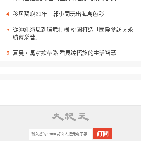
4
移居蘭嶼21年 郭小閔玩出海島色彩
5
從沖繩海風到環境扎根 桃園打造「國際參訪 x 永
續育樂營」
6
夏曼・馬寧欸帶路 看見達悟族的生活智慧