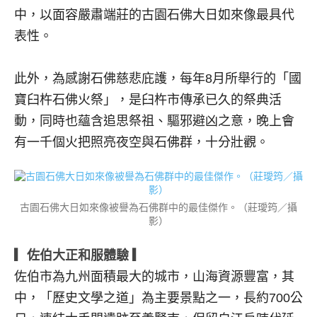
中，以面容嚴肅端莊的古園石佛大日如來像最具代
表性。
此外，為感謝石佛慈悲庇護，每年8月所舉行的「國
寶臼杵石佛火祭」，是臼杵市傳承已久的祭典活
動，同時也蘊含追思祭祖、驅邪避凶之意，晚上會
有一千個火把照亮夜空與石佛群，十分壯觀。
古園石佛大日如來像被譽為石佛群中的最佳傑作。（莊璦筠／攝
影）
▎佐伯大正和服體驗 ▎
佐伯市為九州面積最大的城市，山海資源豐富，其
中，「歷史文學之道」為主要景點之一，長約700公