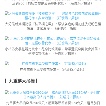
活到700年的枝垂櫻是最美麗的狀態。（莊璦筠／攝影）
大分最新賞櫻祕境「枝垂櫻之里」，濃淡各色的櫻花綻放成粉色櫻
花海，非常浪漫。（莊璦筠／攝影）
小松乙女櫻花瓣比較小、花朵比較密集，常常還沒全開就會掉落，
是櫻吹雪代表。（莊璦筠／攝影）
在櫻花樹下享受櫻花便當。（莊璦筠／攝影）
▎九重夢大吊橋 ▎
九重夢大吊橋全長390公尺，橋面離溪谷水面173公尺，是目前日