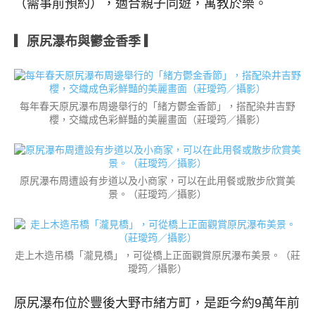
（需事前預約），適合親子同遊，寓教於樂。
▎原尻瀑布與鬱金香季 ▎
每年春天原尻瀑布周邊舉行的「緒方鬱金香節」，搭配染井吉野
櫻，交織成色彩鮮豔的美麗畫面（莊璦筠／攝影）
原尻瀑布周遭設有步道以及小商家，可以在此用餐或散步欣賞美
景。（莊璦筠／攝影）
走上木造吊橋「瀧見橋」，可從橋上正面觀賞原尻瀑布美景。（莊
璦筠／攝影）
原尻瀑布位於豐後大野市緒方町，是距今約9萬年前