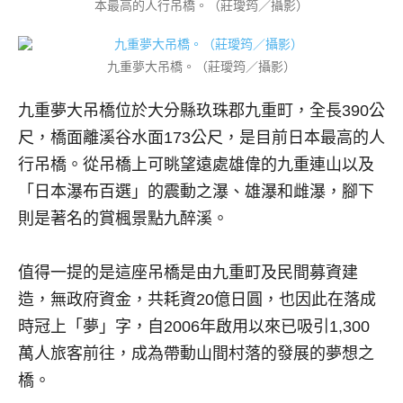
本最高的人行吊橋。（莊璦筠／攝影）
九重夢大吊橋。（莊璦筠／攝影）
九重夢大吊橋位於大分縣玖珠郡九重町，全長390公
尺，橋面離溪谷水面173公尺，是目前日本最高的人
行吊橋。從吊橋上可眺望遠處雄偉的九重連山以及
「日本瀑布百選」的震動之瀑、雄瀑和雌瀑，腳下
則是著名的賞楓景點九醉溪。
值得一提的是這座吊橋是由九重町及民間募資建
造，無政府資金，共耗資20億日圓，也因此在落成
時冠上「夢」字，自2006年啟用以來已吸引1,300
萬人旅客前往，成為帶動山間村落的發展的夢想之
橋。