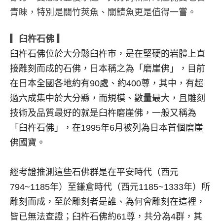
青睞，特別是關竹莢魚、關鯖魚更是值得一嘗。
▎臼杵石佛 ▎
臼杵石佛位於大分縣臼杵市，是在堅硬的岩體上直
接雕刻而成的石佛，日本稱之為「磨崖佛」，目前
在日本全國各地約有90處、約400尊，其中，有超
過六成集中於大分縣，而規模、數量最大，且雕刻
技術及品質最好的就是臼杵磨崖佛，一般又稱為
「臼杵石佛」，在1995年6月被列為日本首個磨崖
佛國寶。
經考證推測這些石佛群是在平安時代（西元
794~1185年）至鎌倉時代（西元1185~1333年）所
雕刻而成，至於雕刻者是誰、為何會雕刻在這裡，
皆已無法查證；臼杵石佛約61尊，共分為4群，其