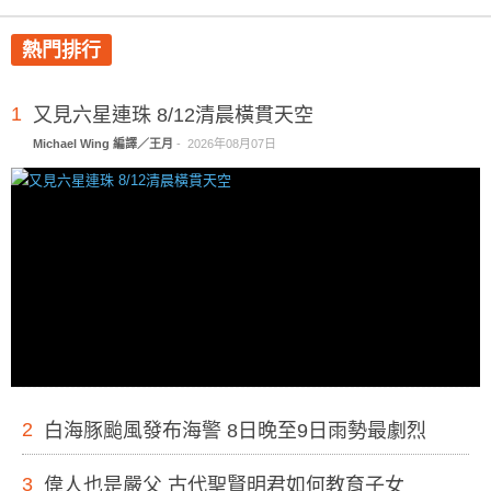
熱門排行
1
又見六星連珠 8/12清晨橫貫天空
Michael Wing 編譯／王月
-
2026年08月07日
2
白海豚颱風發布海警 8日晚至9日雨勢最劇烈
3
偉人也是嚴父 古代聖賢明君如何教育子女