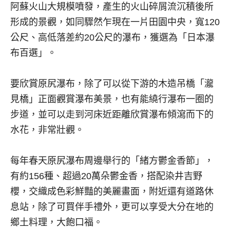
阿蘇火山大規模噴發，產生的火山碎屑流沉積後所
形成的景觀，如同驟然乍現在一片田園中央，寬120
公尺、高低落差約20公尺的瀑布，獲選為「日本瀑
布百選」。
要欣賞原尻瀑布，除了可以從下游的木造吊橋「瀧
見橋」正面觀賞瀑布美景，也有能繞行瀑布一圈的
步道，並可以走到河床近距離欣賞瀑布傾瀉而下的
水花，非常壯觀。
每年春天原尻瀑布周邊舉行的「緒方鬱金香節」，
有約156種、超過20萬朵鬱金香，搭配染井吉野
櫻，交織成色彩鮮豔的美麗畫面，附近還有道路休
息站，除了可買伴手禮外，更可以享受大分在地的
鄉土料理，大飽口福。