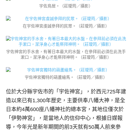
宇佐鳥居。（莊璦筠／攝影）
在宇佐神宮虔誠參拜的民眾。（莊璦筠／攝影）
宇佐神宮的手水舍，有著日本最大的水盤，在參拜前必須在此洗手
漱口，潔淨身心才能祭拜神明。（莊璦筠／攝影）
宇佐神宮獨特的葫蘆繪馬。（莊璦筠／攝影）
位於大分縣宇佐市的「宇佐神宮」，於西元725年建
造以來已有1,300年歷史，主要供奉八幡大神，是全
日本約4萬600座八幡神社的總本宮，其地位僅次於
「伊勢神宮」，是當地人的信仰中心，根據日媒報
導，今年光是新年期間的前3天就有50萬人前來參