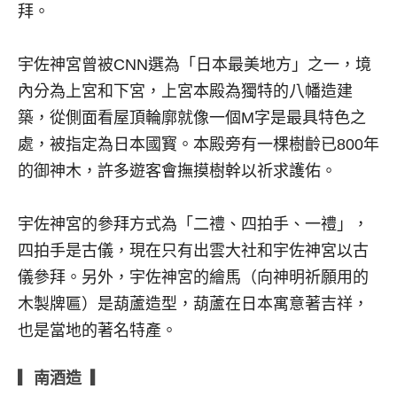
拜。
宇佐神宮曾被CNN選為「日本最美地方」之一，境
內分為上宮和下宮，上宮本殿為獨特的八幡造建
築，從側面看屋頂輪廓就像一個M字是最具特色之
處，被指定為日本國寳。本殿旁有一棵樹齡已800年
的御神木，許多遊客會撫摸樹幹以祈求護佑。
宇佐神宮的參拜方式為「二禮、四拍手、一禮」，
四拍手是古儀，現在只有出雲大社和宇佐神宮以古
儀參拜。另外，宇佐神宮的繪馬（向神明祈願用的
木製牌匾）是葫蘆造型，葫蘆在日本寓意著吉祥，
也是當地的著名特產。
▎南酒造 ▎