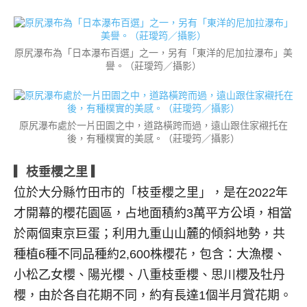
原尻瀑布為「日本瀑布百選」之一，另有「東洋的尼加拉瀑布」美
譽。（莊璦筠／攝影）
原尻瀑布處於一片田園之中，道路橫跨而過，遠山跟住家襯托在
後，有種樸實的美感。（莊璦筠／攝影）
▎枝垂櫻之里 ▎
位於大分縣竹田市的「枝垂櫻之里」，是在2022年
才開幕的櫻花園區，占地面積約3萬平方公頃，相當
於兩個東京巨蛋；利用九重山山麓的傾斜地勢，共
種植6種不同品種約2,600株櫻花，包含：大漁櫻、
小松乙女櫻、陽光櫻、八重枝垂櫻、思川櫻及牡丹
櫻，由於各自花期不同，約有長達1個半月賞花期。