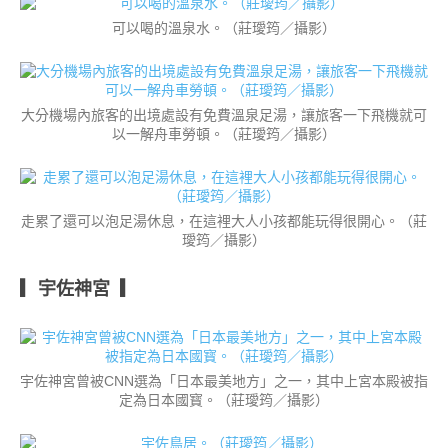
可以喝的溫泉水。（莊璦筠／攝影）
大分機場內旅客的出境處設有免費溫泉足湯，讓旅客一下飛機就可
以一解舟車勞頓。（莊璦筠／攝影）
走累了還可以泡足湯休息，在這裡大人小孩都能玩得很開心。（莊
璦筠／攝影）
▎宇佐神宮 ▎
宇佐神宮曾被CNN選為「日本最美地方」之一，其中上宮本殿被指
定為日本國寳。（莊璦筠／攝影）