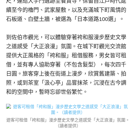
尺，連結大手門遺跡至養賢寺，保留自江戶時代延
續至今的櫓門、武家屋敷，以及充滿城下町風情的
石板道、白壁土牆，被選為「日本道路100選」。
到佐伯市觀光，可以體驗穿著袴和服漫步歷史文學
之道感受「大正浪漫」氛圍。在城下町觀光交流館
提供大正風格的「袴和服」租借服務，男女皆可租
借，並有專人協助穿著（不包含髮型），每次四千
日圓。旅客穿上後在街道上漫步，欣賞舊建築、拍
照，或到茶室「汲心亭」品嘗抹茶，沉浸在古今調
和的空間中，暫時忘卻世俗繁忙。
遊客可租借「袴和服」漫步歷史文學之道感受「大正浪漫」氛圍。
（讀者提供）