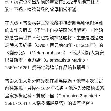
他，讓這位初出茅廬的畫家在1612年隨他前往巴
黎，不過，這讓普桑的父母相當不滿。
在巴黎，普桑藉著王室收藏中描繪羅馬雕像與浮雕
的畫作與版畫（多半出自拉斐爾的追隨者），開始
熟悉古典世界。他也接觸神話題材，主要是透過羅
馬詩人奧維德（Ovid，西元前43年~17或18年）的
《變形記》（Metamorphoses），義大利詩人賈安
巴蒂斯塔‧馬力諾（Giambattista Marino，
1569~1625）委託他為這部作品繪製插畫。
普桑人生大部分時光都在羅馬度過。他曾兩次嘗試
前往羅馬，最後在1624年抵達。他進入波隆納畫派
畫家多梅尼科‧贊皮耶里（Domenico Zampieri，
1581~1641，人稱多梅尼基諾）的畫室學習。