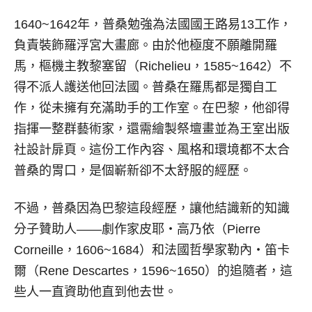
1640~1642年，普桑勉強為法國國王路易13工作，
負責裝飾羅浮宮大畫廊。由於他極度不願離開羅
馬，樞機主教黎塞留（Richelieu，1585~1642）不
得不派人護送他回法國。普桑在羅馬都是獨自工
作，從未擁有充滿助手的工作室。在巴黎，他卻得
指揮一整群藝術家，還需繪製祭壇畫並為王室出版
社設計扉頁。這份工作內容、風格和環境都不太合
普桑的胃口，是個嶄新卻不太舒服的經歷。
不過，普桑因為巴黎這段經歷，讓他結識新的知識
分子贊助人——劇作家皮耶‧高乃依（Pierre
Corneille，1606~1684）和法國哲學家勒內‧笛卡
爾（Rene Descartes，1596~1650）的追隨者，這
些人一直資助他直到他去世。