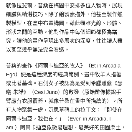
就像拉斐爾，普桑在構圖中安排多位人物時，展現
細膩與精湛技巧。除了繪製素描外，他甚至製作蠟
製模型，在盒中布置構圖，藉此觀察光線、形體、
形狀之間的互動。他對作品中每個細節都極為講
究，讓他的畫作呈現出多層次的深度，往往讓人難
以甚至幾乎無法完全看透。
普桑的畫作《阿爾卡迪亞的牧人》（Et in Arcadia
Ego）便是這種深度的經典範例。畫中牧羊人指著
或比著墓碑。右側女子被認為是受到希臘雕像《瑟
曦·朱諾》（Cesi Juno）的啟發（原始雕像據說手
臂應有衣服覆蓋，就像普桑在畫中所描繪的）。所
有人物聚集一處，沉思墓碑上的拉丁文：「即使在
阿爾卡迪亞，我也在。」（Even in Arcadia, I
am.）阿爾卡迪亞象徵最理想、最美好的田園樂土，