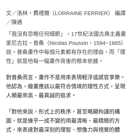
文／洛林‧費裡爾（LORRAINE FERRIER） 編譯
／陳遇
「我沒有忽略任何細節」，17世紀法國古典主義畫
家尼古拉‧普桑（Nicolas Poussin，1594~1665）
說。普桑畫作中每個元素都有存在的理由，而「理
性」就是他每一幅畫作背後的根本依據。
對普桑而言，畫作不是用來表現輕浮或感官享樂。
他認為，繪畫應該以最符合情境的理性方式，呈現
人類最崇高、最真誠的追求。
「對他來說，形式上的秩序，甚至略顯拘謹的構
圖，就是幾乎一成不變的用最清晰、最精簡的方
式，來表達對最深刻的理智、想像力與視覺的體