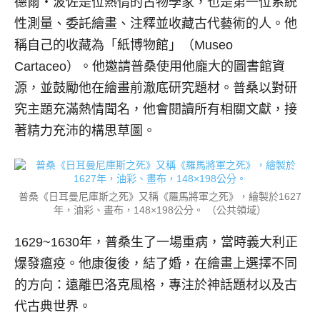
德爾‧波佐是位熱情的古物學家，也是第一位系統
性測量、委託繪畫、注釋並收藏古代藝術的人。他
稱自己的收藏為「紙博物館」（Museo
Cartaceo）。他邀請普桑使用他龐大的圖書館資
源，並鼓勵他在繪畫前澈底研究題材。普桑以對研
究主題充滿熱情聞名，他會閱讀所有相關文獻，接
著精力充沛的構思草圖。
普桑《日耳曼尼庫斯之死》又稱《羅馬將軍之死》，繪製於1627
年，油彩、畫布，148×198公分。 （公共領域）
1629~1630年，普桑生了一場重病，當時義大利正
爆發瘟疫。他康復後，結了婚，在繪畫上選擇不同
的方向：遠離巴洛克風格，專注於神話題材以及古
代古典世界。