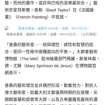
驗。而他的畫作，或許與巴哈的音樂最契合。」藝
術史家貝斯爾‧泰勒（Basil Taylor）在《法國繪
畫》（French Painting）中寫道。
普桑自畫像，繪製於1650年，油畫，98×74公分。（公共領域）
「普桑的藝術是⋯⋯詩與理性、感性和智慧的結
合，是同一性格中兩種面向的平衡。」大都會藝術
博物館（The Met）歐洲繪畫部門瑪麗‧斯普林森‧
德‧尤蘇（Mary Sprinson de Jesus）在博物館官
網表示。
普桑的藝術理念並非偶然形成。勤奮努力、對前人
偉大藝術家，如義大利文藝復興時期的拉斐爾、米
開朗基羅和提香等大師，以及古希臘羅馬藝術的濃