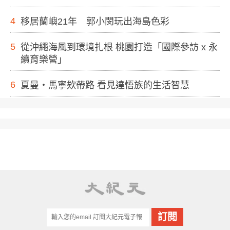
4
移居蘭嶼21年 郭小閔玩出海島色彩
5
從沖繩海風到環境扎根 桃園打造「國際參訪 x 永
續育樂營」
6
夏曼・馬寧欸帶路 看見達悟族的生活智慧