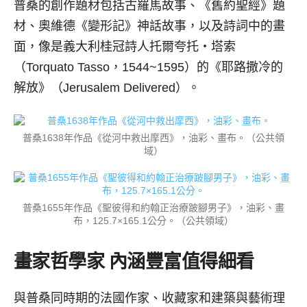
普桑的創作題材包括古羅馬故事、《舊約聖經》題
材、奧維德《變形記》神話故事，以及詩詞中的畫
面，像是義大利桂冠詩人托爾夸托‧塔索
（Torquato Tasso，1544~1595）的《耶路撒冷的
解放》（Jerusalem Delivered）。
普桑1638年作品《從河中救出摩西》，油彩、畫布。（公共領
域）
普桑1655年作品《聖彼得和約翰正治療跛腳男子》，油彩、畫
布，125.7×165.1公分。（公共領域）
畫家哲學家 內涵豐富值得細看
與普桑同時期的法國作家、收藏家和建築與藝術理