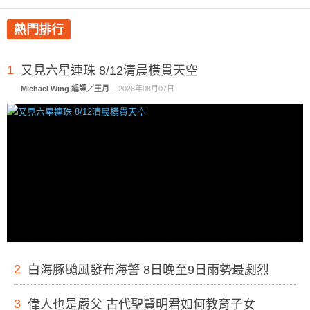
熱門排行
1
又見六星連珠 8/12清晨橫貫天空
Michael Wing 編譯／王月
-
2026年08月07日
2
白海豚颱風發布海警 8日晚至9日雨勢最劇烈
3
偉人也是嚴父 古代聖賢明君如何教育子女