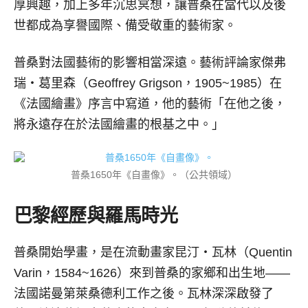
厚興趣，加上多年沉思冥想，讓普桑在當代以及後
世都成為享譽國際、備受敬重的藝術家。
普桑對法國藝術的影響相當深遠。藝術評論家傑弗
瑞‧葛里森（Geoffrey Grigson，1905~1985）在
《法國繪畫》序言中寫道，他的藝術「在他之後，
將永遠存在於法國繪畫的根基之中。」
普桑1650年《自畫像》。（公共領域）
巴黎經歷與羅馬時光
普桑開始學畫，是在流動畫家昆汀‧瓦林（Quentin
Varin，1584~1626）來到普桑的家鄉和出生地——
法國諾曼第萊桑德利工作之後。瓦林深深啟發了