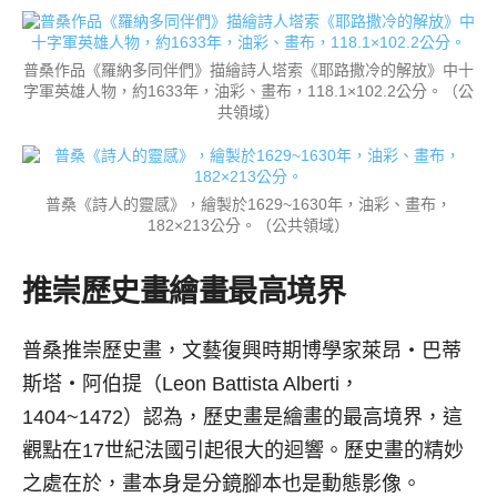
普桑作品《羅納多同伴們》描繪詩人塔索《耶路撒冷的解放》中十
字軍英雄人物，約1633年，油彩、畫布，118.1×102.2公分。（公
共領域）
普桑《詩人的靈感》，繪製於1629~1630年，油彩、畫布，
182×213公分。（公共領域）
推崇歷史畫
繪畫最高境界
普桑推崇歷史畫，文藝復興時期博學家萊昂‧巴蒂
斯塔‧阿伯提（Leon Battista Alberti，
1404~1472）認為，歷史畫是繪畫的最高境界，這
觀點在17世紀法國引起很大的迴響。歷史畫的精妙
之處在於，畫本身是分鏡腳本也是動態影像。