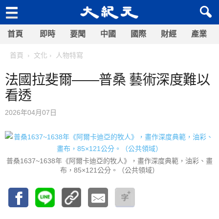
首頁
即時
要聞
中國
國際
財經
產業
首頁
文化
人物特寫
法國拉斐爾——普桑 藝術深度難以
看透
2026年04月07日
普桑1637~1638年《阿爾卡迪亞的牧人》，畫作深度典範，油彩、畫
布，85×121公分。（公共領域）