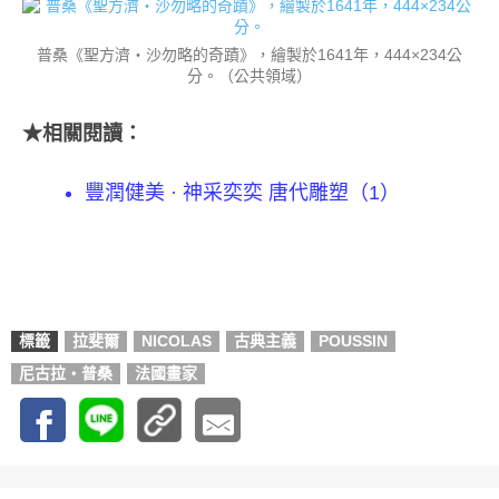
普桑《聖方濟・沙勿略的奇蹟》，繪製於1641年，444×234公
分。（公共領域）
★相關閱讀：
豐潤健美 · 神采奕奕 唐代雕塑（1）
標籤
拉斐爾
NICOLAS
古典主義
POUSSIN
尼古拉‧普桑
法國畫家