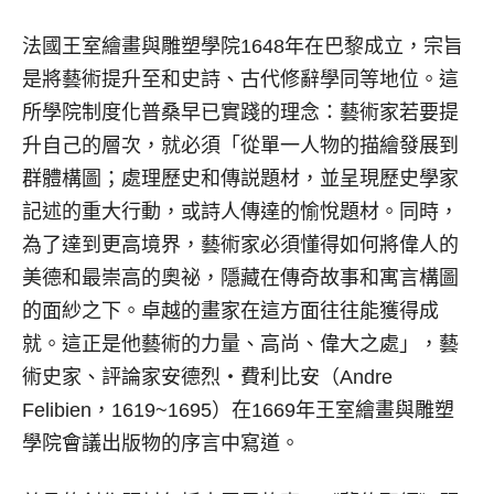
法國王室繪畫與雕塑學院1648年在巴黎成立，宗旨
是將藝術提升至和史詩、古代修辭學同等地位。這
所學院制度化普桑早已實踐的理念：藝術家若要提
升自己的層次，就必須「從單一人物的描繪發展到
群體構圖；處理歷史和傳説題材，並呈現歷史學家
記述的重大行動，或詩人傳達的愉悅題材。同時，
為了達到更高境界，藝術家必須懂得如何將偉人的
美德和最崇高的奧祕，隱藏在傳奇故事和寓言構圖
的面紗之下。卓越的畫家在這方面往往能獲得成
就。這正是他藝術的力量、高尚、偉大之處」，藝
術史家、評論家安德烈‧費利比安（Andre
Felibien，1619~1695）在1669年王室繪畫與雕塑
學院會議出版物的序言中寫道。