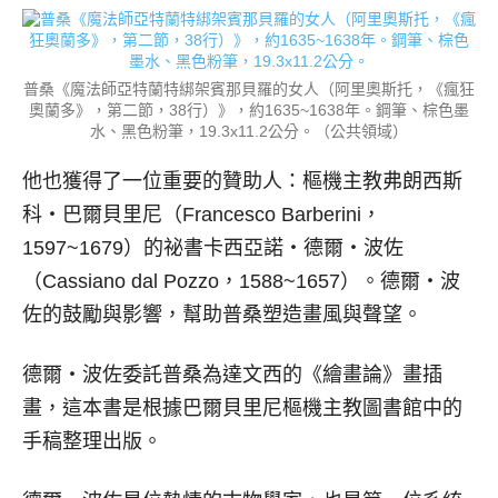
普桑《魔法師亞特蘭特綁架賓那貝羅的女人（阿里奧斯托，《瘋狂
奧蘭多》，第二節，38行）》，約1635~1638年。鋼筆、棕色墨
水、黑色粉筆，19.3x11.2公分。（公共領域）
他也獲得了一位重要的贊助人：樞機主教弗朗西斯
科‧巴爾貝里尼（Francesco Barberini，
1597~1679）的祕書卡西亞諾‧德爾‧波佐
（Cassiano dal Pozzo，1588~1657）。德爾‧波
佐的鼓勵與影響，幫助普桑塑造畫風與聲望。
德爾‧波佐委託普桑為達文西的《繪畫論》畫插
畫，這本書是根據巴爾貝里尼樞機主教圖書館中的
手稿整理出版。