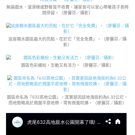
無論戲水、溜滑梯或野餐皆不收費，讓家長可以安心帶著孩子長時
間停留。（廖儷芬／攝影）
這座親水園區最大的亮點，在於它「完全免費」。（廖儷芬／攝
影）
園區色彩繽紛，生動又有活力。（廖儷芬／攝影）
園區命名為「632高地公園」，其實是因該地海拔約為6.32公尺，
而地勢略高於周圍平原地帶，常有微風吹拂。（廖儷芬／攝影）