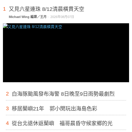
1
又見六星連珠 8/12清晨橫貫天空
Michael Wing 編譯／王月
-
2026年08月07日
2
白海豚颱風發布海警 8日晚至9日雨勢最劇烈
3
移居蘭嶼21年 郭小閔玩出海島色彩
4
從台北退休返蘭嶼 福哥晨昏守候家鄉的光