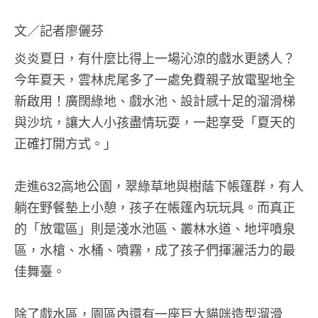
文／記者廖儷芬
炎炎夏日，有什麼比得上一場沁涼的戲水更誘人？
今年夏天，雲林虎尾多了一處免費親子放電聖地全
新啟用！廣闊綠地、戲水池、設計感十足的溜滑梯
與沙坑，讓大人小孩盡情玩耍，一起享受「夏天的
正確打開方式。」
走進632高地公園，翠綠草地與樹蔭下帳篷群，有人
躺在野餐墊上小憩，孩子在帳篷內玩玩具。而真正
的「放電區」則是淺水池區、叢林水道、地坪噴泉
區，水槍、水桶、噴霧，成了孩子們揮灑活力的最
佳舞臺。
除了戲水區，園區內還有一座巨大貓咪造型溜滑