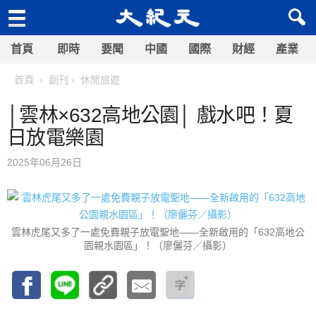
首頁
即時
要聞
中國
國際
財經
產業
首頁
副刊
休閒旅遊
│雲林×632高地公園│ 戲水吧！夏
日放電樂園
2025年06月26日
雲林虎尾又多了一處免費親子放電聖地——全新啟用的「632高地公
園親水園區」！（廖儷芬／攝影）