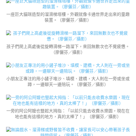
一座巨大貓咪造型的溜滑梯塔樓，外觀就像卡通世界走出來的童趣
裝置。（廖儷芬／攝影）
孩子們爬上高處後從旋轉滑梯一路溜下，來回無數次也不覺疲憊。
（廖儷芬／攝影）
小朋友正專注的用小鏟子堆沙、填模、建橋，大人則在一旁或坐或
蹲，一邊聊天一邊陪玩。（廖儷芬／攝影）
一旁的阿公阿嬤也豎起大拇指：「以前只能去收費水樂園，現在在
地也能有這樣的地方，真的太棒了！」（廖儷芬／攝影）