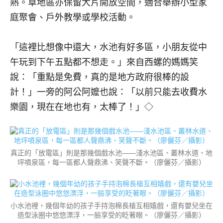
熱。草地區亦保留大片開放空間，適合舉辦小型家
庭聚會、戶外教學或學校活動。
「這裡比想像中還大，水池有好多區，小朋友從中
午玩到下午五點都不想走。」來自西螺的媽媽笑
說：「重點是免費，真的是地方政府很棒的設
計！」一旁的阿公阿嬤也說：「以前只能去收費水
樂園，現在在地也有，太棒了！」◇
真正的「放電區」則是那幾個戲水池——淺水池區、叢林水道、地
坪噴泉區，每一區都人聲鼎沸、笑聲不斷。（廖儷芬／攝影）
小水池裡，幾個年幼的孩子手持泡棉長槍互相嬉戲，還有嬰兒坐在
造型泳圈中悠悠漂浮，一臉享受的眨著眼。（廖儷芬／攝影）