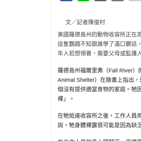
文／記者陳俊村
美國羅德島州的動物收容所正在
這隻鸚鵡不知跟誰學了滿口髒話
年人若想領養，需要父母或監護
羅德島州福爾里弗（
Fall River
）
Animal Shelter
）在臉書上指出，
個沒有提供適當食物的家庭。牠
裸」。
在牠抵達收容所之後，工作人員
說，牠身體裸露很可能是因為缺