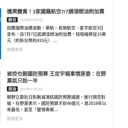
機票變貴！3家國籍航空7/7調漲燃油附加費
綜合
2025年07月03日
因應國際油價波動，華航、長榮航空、星宇航空3日
宣布，自7月7日起調漲燃油附加費，短程線將從15美
元（約新台幣約433元）....
閱讀更多
被控也刪國防預算 王定宇揭事情原委：在野
黨話只說一半
政治
2025年07月03日
朝野立委近日對刪減凍結國防預算議題，進行隔空對
嗆。在野黨表示，國防預算才砍46億元，是2018年以
來最低，甚至「獵鴞專案....
閱讀更多