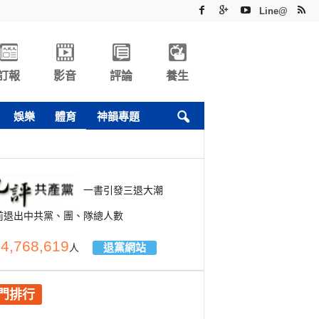
Line@
訂報
影音
評論
養生
娛樂
體育
神韻專題
一書引發三退大潮
前退出中共黨、團、隊總人數
4,768,619
退黨網站
人
門排行