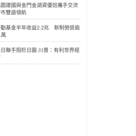
桃園建國與金門金湖資優班攜手交流
跨市雙語領航
動基金半年收益2.2兆 新制勞退逾
1萬
美日聯手阻貶日圓 川普：有利世界經
濟