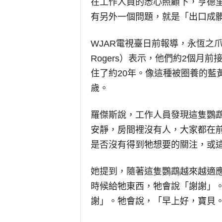
在工作人員的悉心照顧下，亨德
有另外一個問題，就是「出口成
WJAR
電視臺日前報導，永恆之
Rogers
）表示，他們約
2
個月前
住了約
20
年。像這種被圈養的藍
歲。
羅傑斯說，工作人員發現這隻鸚
安靜，房間裡沒有人，大家都在
是否沒有得到牠想要的關注，或
她提到，隨著這隻鸚鵡越來越適
時候給牠東西，牠會說「謝謝」
謝」。牠會說，「早上好，寶貝