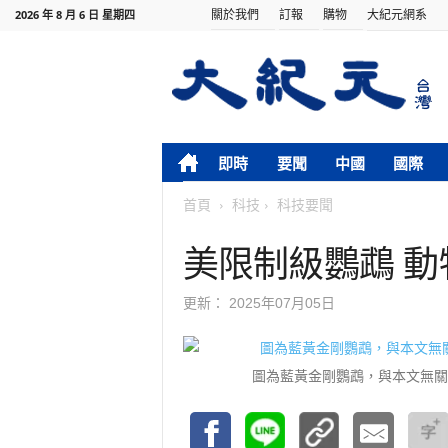
關於我們
訂報
購物
大紀元網系
2026 年 8 月 6 日 星期四
即時
要聞
中國
國際
首頁
科技
科技要聞
美限制級鸚鵡 
更新：
2025年07月05日
圖為藍黃金剛鸚鵡，與本文無關。（MARV