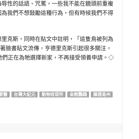
侮辱性的話語、咒罵，一些我不能在鏡頭前重複
因為我們不想鼓勵這種行為，但有時候我們不得
德里克斯，同時在貼文中註明，「這隻鳥被列為
著臉書貼文流傳，亨德里克斯引起很多關注，
他們正在為牠選擇新家，不再接受領養申請。◇
獸醫
台灣大紀元
動物收容所
金剛鸚鵡
羅德島州