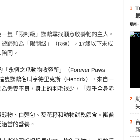
T
1
夏雨
-
為一隻「限制級」鸚鵡尋找願意收養牠的主人。
，被歸類為「限制級」（
R
極），
17
歲以下未成
人陪同。
的「永恆之爪動物收容所」（
Forever Paws
這隻鸚鵡名叫亨德里克斯（
Hendrix
），來自一
因為營養不良，身上的羽毛很少，「幾乎全身赤
2
用穀物、白麵包、葵花籽和動物餅乾餵食。獸醫
3
台
乏適當的營養。