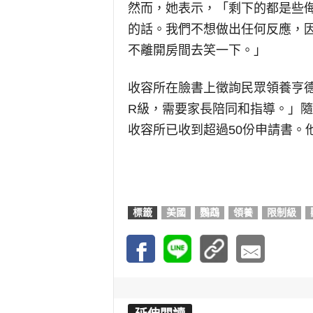
然而，她表示，「剩下的都是些
的話。我們不想做出任何反應，
不離開房間去笑一下。」
收容所在臉書上徵詢民眾領養亨
R
級，需要家長陪同和指導。」隨
收容所已收到超過
50
份申請書。
標籤
美國
鸚鵡
領養
限制級