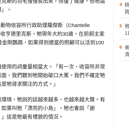
里克斯的羽毛慢慢長出來，恢復了健康，但牠還
4
髒」。
爪動物收容所行政助理羅傑斯（
Chantelle
5
勞
1
接收亨德里克斯。牠現年大約
30
歲，在前飼主家
黃金剛鸚鵡，如果得到適當的照顧可以活到
100
6
鵡使用的詞彙量相當大。「有一次，收容所非常
前面，我們聽到牠開始破口大罵。我們不確定牠
這是牠尋求關注的方式。」
應環境，牠說的話越來越多，也越來越大聲。有
。如果叫牠「漂亮的小鳥」，牠也會說「謝
。」這是牠最有禮貌的情況。