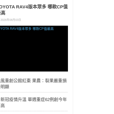
OYOTA RAV4版本眾多 哪款CP值
最高
2026年08月03日
颱風重創公館紅棗 果農：裂果嚴重損
失明顯
新冠疫情升溫 單週重症62例創今年
新高