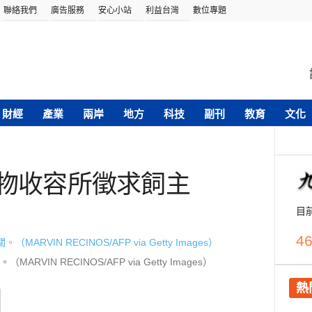
聯絡我們
廣告服務
安心小站
利益台灣
數位專題
財經
產業
兩岸
地方
科技
副刊
教育
文化
動物收容所徵求飼主
目
46
IN RECINOS/AFP via Getty Images）
熱