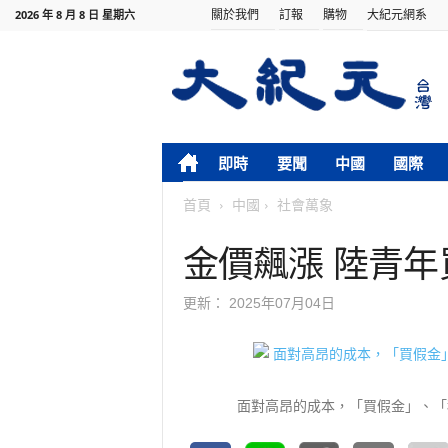
關於我們
訂報
購物
大紀元網系
2026 年 8 月 8 日 星期六
即時
要聞
中國
國際
首頁
中國
社會萬象
金價飆漲 陸青
更新：
2025年07月04日
面對高昂的成本，「買假金」、「