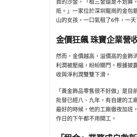
買的沙金，「租三金還是不划算
抵。」一家位於深圳龍崗的金包
山的女孩，一口氣租了6件，一天
金價狂飆 珠寶企業營
然而，金價越高，溢價高的金飾
利潤被壓縮，紛紛關門。根據披
收與淨利潤雙雙下滑。
「黃金飾品零售很不好做」是目
批發已經八、九年，有自建的工廠。
最好的時候，他的工廠徹夜加班
作日的下午都不用開工。