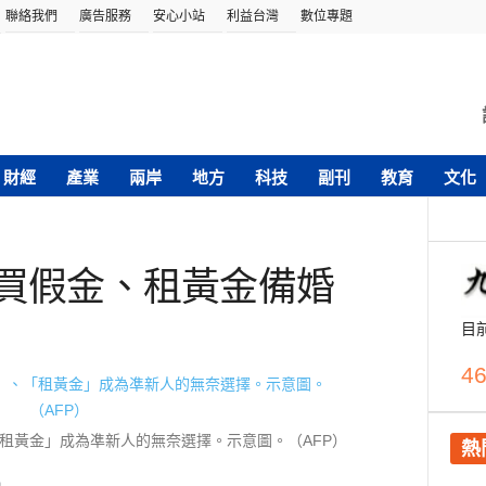
聯絡我們
廣告服務
安心小站
利益台灣
數位專題
財經
產業
兩岸
地方
科技
副刊
教育
文化
年買假金、租黃金備婚
目
46
租黃金」成為凖新人的無奈選擇。示意圖。（AFP）
熱