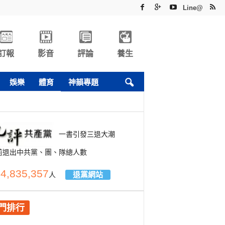
Line@
訂報
影音
評論
養生
娛樂
體育
神韻專題
一書引發三退大潮
前退出中共黨、團、隊總人數
4,835,357
退黨網站
人
門排行