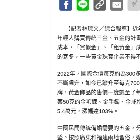
【記者林琮文／綜合報導】
近
年輕人購買傳統三金、五金的計
成本，「買假金」、「租黃金」
的寒冬，一些黃金珠寶企業不得
2022年，國際金價每克約為30
不斷飆升，如今已躥升至每克70
牌，黃金飾品的售價一度飆至了
套50克的金項鍊、金手鐲、金戒指為
5.4萬元，漲幅達103%。
中國民間傳統備婚需要的五金，
墜。按照廣東和福建兩地習俗，