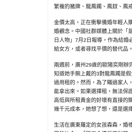
繁複的豬牌、龍鳳鐲、鳳釵、鳳
金價太高，正在衝擊備婚年輕人
婚觀念。中國社群媒體上關於「
日人物」7月2日報導，作為結婚
給女方，或者尋找平價的替代品
兩週前，廣州29歲的歐陽奕剛辦
知道她手腕上戴的3對龍鳳鐲是假
過用租的。然而，為了瞞過家人
能拿出來。如果選擇租，無法保
高低與所租黃金的好壞有直接的
幾千元成本，她想了想，還是選
生活在廣東羅定的女孩森森，婚禮