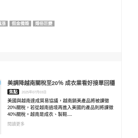
飆漲
假金備婚
婚俗巨變
美調降越南關稅至20％ 成衣業看好接單回穩
焦點
2025年07月03日
美國與越南達成貿易協議，越南銷美產品將被課徵
20%關稅，若從越南過境再進入美國的產品則將課徵
40%關稅。越南是成衣、製鞋....
閱讀更多