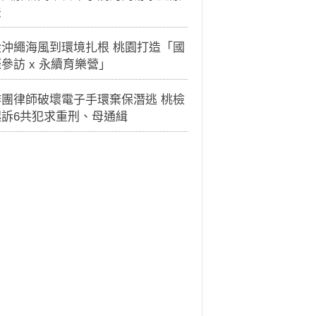
法
從沖繩海風到環境扎根 桃園打造「國
參訪 x 永續育樂營」
詐團律師破壞電子手環棄保潛逃 桃檢
起訴6共犯求重刑、母通緝