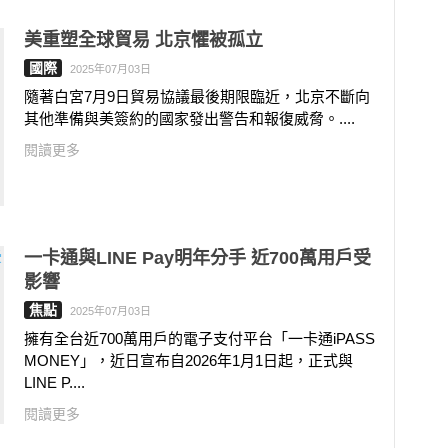
美重塑全球貿易 北京懼被孤立
國際
2025年07月03日
隨著白宮7月9日貿易協議最後期限臨近，北京不斷向
其他準備與美簽約的國家發出警告和報復威脅。....
閱讀更多
一卡通與LINE Pay明年分手 近700萬用戶受
影響
焦點
2025年07月03日
擁有全台近700萬用戶的電子支付平台「一卡通iPASS
MONEY」，近日宣布自2026年1月1日起，正式與
LINE P....
閱讀更多