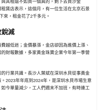
，與其租還不如買一個真的，剩下去買沙金
銀租賃店表示，這個月，有一位生活在北京石景
下來，租金花了2千多元。
收銳減
消費越低迷；金價暴漲，金店卻因為進價上漲、
露的財報數據，多家黃金珠寶企業今年第一季營
前的行業共識。長沙人葉斌在深圳水貝從事黃金
2023年年底到2024年，是深圳水貝市場生意
，如今單量減少，工人們週末不加班，有時連工