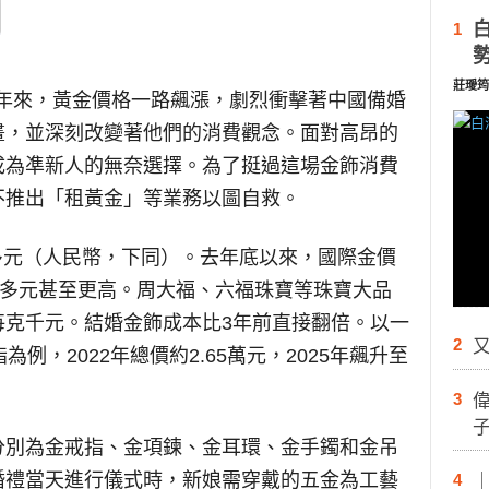
1
莊璦筠
年來，黃金價格一路飆漲，劇烈衝擊著中國備婚
畫，並深刻改變著他們的消費觀念。面對高昂的
成為凖新人的無奈選擇。為了挺過這場金飾消費
不推出「租黃金」等業務以圖自救。
0多元（人民幣，下同）。去年底以來，國際金價
0多元甚至更高。周大福、六福珠寶等珠寶大品
每克千元。結婚金飾成本比3年前直接翻倍。以一
2
又
例，2022年總價約2.65萬元，2025年飆升至
3
分別為金戒指、金項鍊、金耳環、金手鐲和金吊
婚禮當天進行儀式時，新娘需穿戴的五金為工藝
4