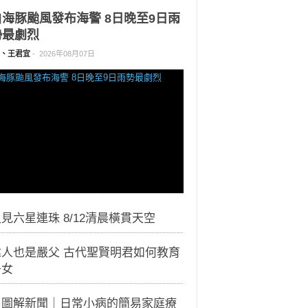
白海豚颱風發布海警 8日晚至9日雨
勢最劇烈
、王君宜
-
2026年08月07日
見六星連珠 8/12清晨橫貫天空
偉人也是嚴父 古代聖賢明君如何教育
子女
｜圖解新聞｜日常小病的簡易家庭療