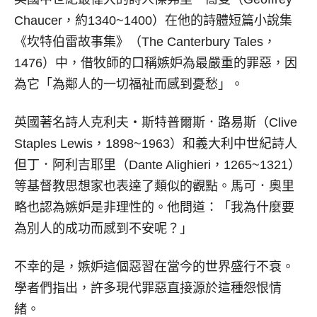
Chaucer，約1340~1400）在他的詩體短篇小說集
《坎特伯雷故事集》（The Canterbury Tales，
1476）中，借牧師的口稱嫉妒為最嚴重的罪惡，因
為它「為鄰人的一切福祉而感到憂愁」。
英國著名詩人克利夫‧斯特普爾斯．路易斯（Clive
Staples Lewis，1898~1963）和義大利中世紀詩人
但丁．阿利吉耶里（Dante Alighieri，1265~1321）
等基督教思想家也表達了類似的觀點。馬可．奧里
略也認為嫉妒是非理性的。他問道：「我為什麼要
為別人的成功而感到不安呢？」
不幸的是，嫉妒這個惡習在當今的世界盛行不衰。
學者們指出，許多現代罪惡直接源於這種怨恨情
緒。