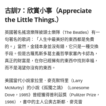
古訓
7
：欣賞小事（
Appreciate
the Little Things.）
英國著名搖滾樂隊披頭士樂隊（The Beatles）有一
句著名的歌詞：「人生中最美好的東西都是免費
的。」當然，金錢本身並沒有錯，它只是一種交換
手段。但是古羅馬斯多葛主義哲學家塞內卡認為，
真正的財富是，在你已經擁有的東西中找到幸福，
而不是渴望你沒有的東西。
美國當代小說家拉里．麥克默特里（Larry
McMurtry）的小說《孤獨之鴿》（Lonesome
Dove，1985》曾經獲得普利茲獎（Pulitzer Prize，
1986），書中的主人公奧古斯都．麥克雷