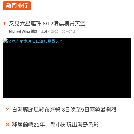
熱門排行
1
又見六星連珠 8/12清晨橫貫天空
Michael Wing 編譯／王月
-
2026年08月07日
2
白海豚颱風發布海警 8日晚至9日雨勢最劇烈
3
移居蘭嶼21年 郭小閔玩出海島色彩