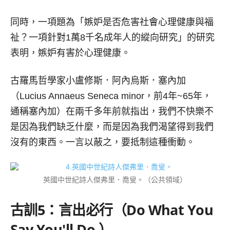
同時，一項題為「嫉妒是否危害社會心理健康與福
祉？一項針對1萬8千名成年人的縱向研究」的研究
表明，嫉妒有害於心理健康。
古羅馬哲學家小盧修斯．阿內烏斯．塞內加
（Lucius Annaeus Seneca minor，前4年~65年，
通稱塞內加）在兩千多年前就指出，我們不快樂不
是因為我們缺乏什麼，而是因為我們渴望得到我們
沒有的東西。一言以蔽之，要抵制這種衝動。
英國中世紀詩人傑弗里．喬叟。（公共領域）
古訓
5
：言出必行（
Do What You
Say You'll Do.）