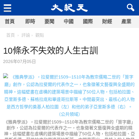
首頁
即時
要聞
中國
國際
財經
產業
首頁
評論
觀點
10條永不失效的人生古訓
2026年07月05日
《雅典學派》，拉斐爾於1509─1510年為教宗儒略二世的「簽字廳」
創作，公認為拉斐爾的代表作之一，也象徵著文藝復興全盛期的精
神。這幅壁畫在虛構的建築場景中描繪了50位人物，包括柏拉圖、亞