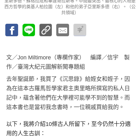
里斯多德、蘇格拉底和畢達哥拉斯等。中間最突出、最核心的人物是
西方哲學的奠基人柏拉圖（左）和他的弟子亞里斯多德（右）。（公
共領域）
文／Jon Miltimore（專欄作家） 編譯／信宇 製
作／臺灣大紀元圖解新聞專題組
去年聖誕節，我買了《沉思錄》給姪女和姪子，因
為在這本古羅馬哲學家君主奧里略所撰寫的私人日
記中，蘊含著他們在大學裡可能學不到的智慧。而
這本書也是當初我念書時，一位親戚買給我的。
以下，我將介紹10條古人所留下，至今仍然十分適
用的人生古訓：