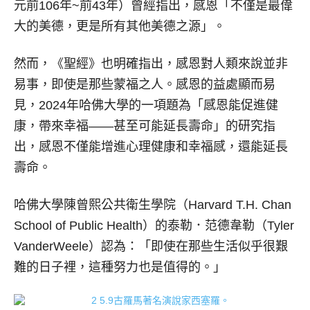
元前106年~前43年）曾經指出，感恩「不僅是最偉
大的美德，更是所有其他美德之源」。
然而，《聖經》也明確指出，感恩對人類來說並非
易事，即使是那些蒙福之人。感恩的益處顯而易
見，2024年哈佛大學的一項題為「感恩能促進健
康，帶來幸福——甚至可能延長壽命」的研究指
出，感恩不僅能增進心理健康和幸福感，還能延長
壽命。
哈佛大學陳曾熙公共衛生學院（Harvard T.H. Chan
School of Public Health）的泰勒．范德韋勒（Tyler
VanderWeele）認為：「即使在那些生活似乎很艱
難的日子裡，這種努力也是值得的。」