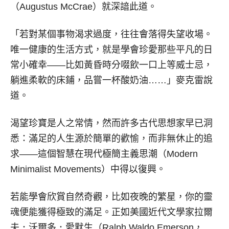
（Augustus McCrae）就深諳此道。
「若對某個事物渴求過度，往往會落得失望收場。
唯一健康的生活方式，就是學會珍愛那些平凡的日
常小確幸——比如黃昏時分啜飲一口上等威士忌，
躺進柔軟的床鋪，品嘗一杯酸奶油……」麥克雷說
道。
渴望珍寶是人之常情，然而許多古代思想家早已洞
悉：滿足的人生源於簡單的歡愉，而非無休止的追
求——這個智慧在現代極簡主義思潮（Modern
Minimalist Movements）中得以復興。
若能學會欣賞自然奇觀，比如夜晚的繁星，你的靈
魂便能獲得極致的滿足。正如美國近代文學家拉爾
夫．沃爾多．愛默生（Ralph Waldo Emerson，