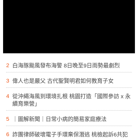
2
白海豚颱風發布海警 8日晚至9日雨勢最劇烈
3
偉人也是嚴父 古代聖賢明君如何教育子女
4
從沖繩海風到環境扎根 桃園打造「國際參訪 x 永
續育樂營」
5
｜圖解新聞｜日常小病的簡易家庭療法
6
詐團律師破壞電子手環棄保潛逃 桃檢起訴6共犯