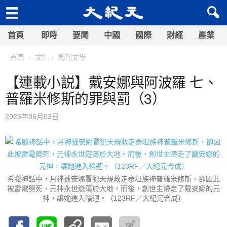
首頁
即時
要聞
中國
國際
財經
產業
首頁
文化
副刊文學
【連載小説】戴安娜與阿波羅 七、
普羅米修斯的罪與罰（3）
2026年06月03日
希臘神話中，月神戴安娜冒犯天規救走泰坦族神普羅米修斯，卻因此
被雷電劈死，元神永世遊蕩於大地。而後，創世主帶走了戴安娜的元
神，讓她進入輪迴。（123RF／大紀元合成）