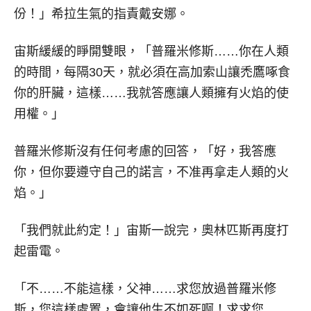
份！」希拉生氣的指責戴安娜。
宙斯緩緩的睜開雙眼，「普羅米修斯……你在人類
的時間，每隔30天，就必須在高加索山讓禿鷹啄食
你的肝臟，這樣……我就答應讓人類擁有火焰的使
用權。」
普羅米修斯沒有任何考慮的回答，「好，我答應
你，但你要遵守自己的諾言，不准再拿走人類的火
焰。」
「我們就此約定！」宙斯一說完，奧林匹斯再度打
起雷電。
「不……不能這樣，父神……求您放過普羅米修
斯，您這樣處置，會讓他生不如死啊！求求您