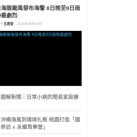
白海豚颱風發布海警 8日晚至9日雨
勢最劇烈
、王君宜
-
2026年08月07日
｜圖解新聞｜日常小病的簡易家庭療
法
從沖繩海風到環境扎根 桃園打造「國
參訪 x 永續育樂營」