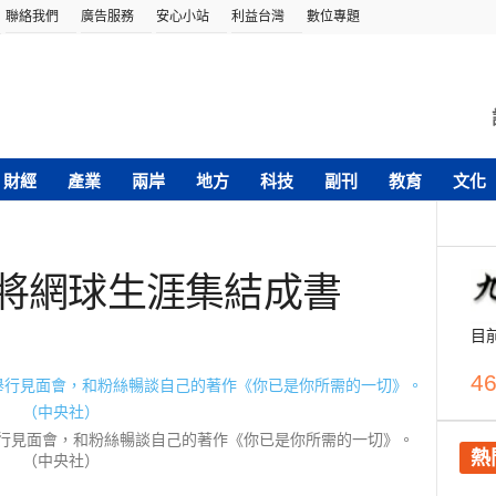
聯絡我們
廣告服務
安心小站
利益台灣
數位專題
財經
產業
兩岸
地方
科技
副刊
教育
文化
 將網球生涯集結成書
目
46
行見面會，和粉絲暢談自己的著作《你已是你所需的一切》。
熱
（中央社）