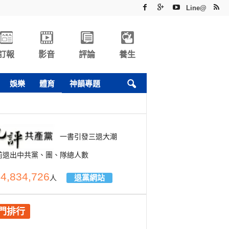
Line@
訂報
影音
評論
養生
娛樂
體育
神韻專題
一書引發三退大潮
前退出中共黨、團、隊總人數
4,834,726
退黨網站
人
門排行