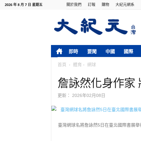
關於我們
訂報
購物
大紀元網系
2026 年 8 月 7 日 星期五
即時
要聞
中國
國際
首頁
體育
網球
詹詠然化身作家
更新：
2026年02月08日
臺灣網球名將詹詠然5日在臺北國際書展舉