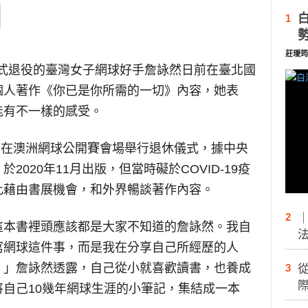
1
莊璦筠
式退役的臺灣女子網球好手詹詠然日前在臺北國
個人著作《你已是你所需的一切》內容，她表
能有不一樣的感受。
4日在澳洲網球公開賽會場舉行退休儀式，據中央
020年11月出版，但當時礙於COVID-19疫
此藉由書展機會，和外界暢談著作內容。
2
這本書裡頭應該都是大家不知道的詹詠然。我自
寫網球這件事，而是我在分享自己所經歷的人
。」詹詠然透露，自己從小就喜歡讀書，也養成
3
際
自己10幾年網球生涯的小筆記，集結成一本