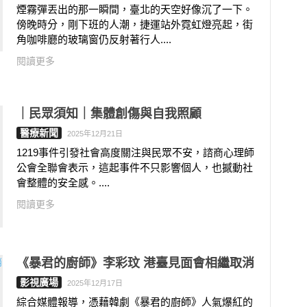
煙霧彈丟出的那一瞬間，臺北的天空好像沉了一下。
傍晚時分，剛下班的人潮，捷運站外霓虹燈亮起，街
角咖啡廳的玻璃窗仍反射著行人....
閱讀更多
｜民眾須知｜集體創傷與自我照顧
醫療新聞
2025年12月21日
1219事件引發社會高度關注與民眾不安，諮商心理師
公會全聯會表示，這起事件不只影響個人，也撼動社
會整體的安全感。....
閱讀更多
《暴君的廚師》李彩玟 港臺見面會相繼取消
影視廣場
2025年12月17日
綜合媒體報導，憑藉韓劇《暴君的廚師》人氣爆紅的