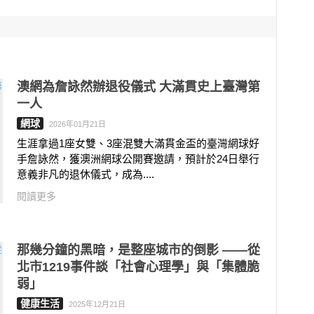
澳網為詹詠然辦退役儀式 大滿貫史上臺灣第
一人
網球
2026年01月21日
生涯拿過1座女雙、3座混雙大滿貫金盃的臺灣網球好
手詹詠然，獲澳洲網球公開賽邀請，預計於24日舉行
意義非凡的退休儀式，成為....
閱讀更多
那幾分鐘的黑暗，是整座城市的倒影 ——從
北市1219事件談「社會心理學」與「集體脆
弱」
健康生活
2025年12月21日