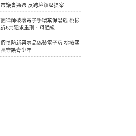
北市議會通過 反跨境鎮壓提案
詐團律師破壞電子手環棄保潛逃 桃檢
起訴6共犯求重刑、母通緝
暑假慎防新興毒品偽裝電子菸 桃療籲
家長守護青少年