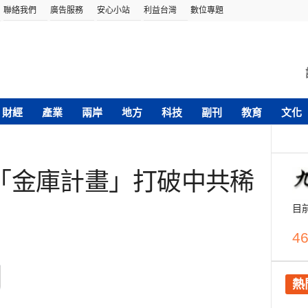
聯絡我們
廣告服務
安心小站
利益台灣
數位專題
財經
產業
兩岸
地方
科技
副刊
教育
文化
「金庫計畫」打破中共稀
目
46
熱