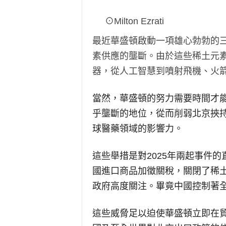
⊙Milton Ezrati
最近華盛頓啟動一項雄心勃勃的
素供應的壟斷。由於這些稀土元
器，從人工智慧到噴射飛機、火
當然，華盛頓的努力需要時間才
乎壟斷的地位，從而削弱北京挾
球醫藥領域的影響力。
這些舉措是對2025年兩起事件
國進口商品加徵關稅，關閉了稀
政府高度關注。畢竟中國控制著全
這些威脅足以迫使華盛頓立即在