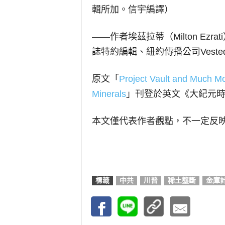
輯所加。信宇編譯）
——作者埃茲拉蒂（Milton Ezrati
誌特約編輯、紐約傳播公司Vest
原文「
Project Vault and Much Mo
Minerals
」刊登於英文《大紀元
本文僅代表作者觀點，不一定反
標籤
中共
川普
稀土壟斷
金庫