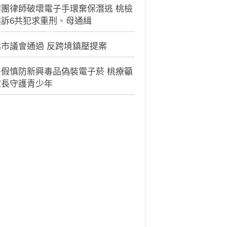
詐團律師破壞電子手環棄保潛逃 桃檢
起訴6共犯求重刑、母通緝
北市議會通過 反跨境鎮壓提案
暑假慎防新興毒品偽裝電子菸 桃療籲
家長守護青少年