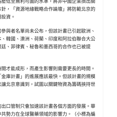
格壓低至無利可圖的水準，將非中國企業擠出關
方針，「資源地緣戰略合作論壇」將防範北京的
期投資。
切參與者名單尚未公布，但該計畫已引起歐洲、
本、韓國、澳洲、荷蘭、印度和阿拉伯聯合大公
根廷、菲律賓、秘魯和墨西哥的合作也已被提
時間才能成形，而產生影響則需要更長的時間。
「金庫計畫」的進展應該最快。但該計畫的規模
以讓北京意識到，試圖以關鍵物資為籌碼挾持世
的出口管制只會加速該計畫各個方面的發展。華
中共勢力在全球醫藥領域的影響力。（小標為編