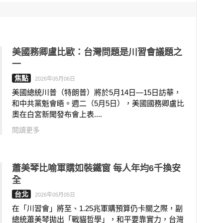
美國務卿盧比歐：台灣問題是川習會議題之
一
焦點
2026年05月06日
美國總統川普（特朗普）將於5月14日—15日訪華，
和中共黨魁會晤。週二（5月5日），美國國務卿盧比
奧在白宮新聞發布會上表....
閱讀更多
蕭美琴比喻軍購如裝鐵窗 每人年均6千換安
全
台北
2026年05月05日
在「川習會」將至、1.25兆軍購預算仍卡關之際，副
總統蕭美琴拋出「戰貓哲學」，和平要靠實力，台灣