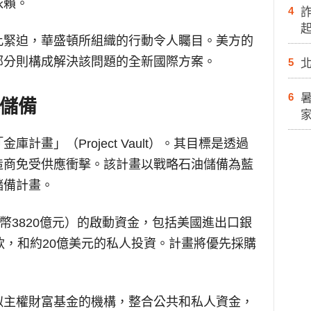
依賴。
4
此緊迫，華盛頓所組織的行動令人矚目。美方的
部分則構成解決該問題的全新國際方案。
5
6
儲備
計畫」（Project Vault）。其目標是透過
造商免受供應衝擊。該計畫以戰略石油儲備為藍
儲備計畫。
幣3820億元）的啟動資金，包括美國進出口銀
貸款，和約20億美元的私人投資。計畫將優先採購
似主權財富基金的機構，整合公共和私人資金，