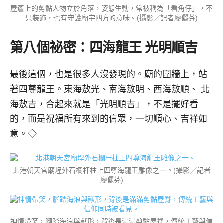
屋簷上的剪黏人物立於角落，姿態生動，常被稱為「看角仔」，不
只裝飾，也有守護廟宇四方的意味。(攝影／記者廖儷芬)
第八個祕密：四海龍王 光明順吉
最後這個，也是很多人沒發現的。廟的圍牆上，站
著四尊龍王。東海敖光、南海敖明、西海敖順、 北
海敖吉，合起來就是「光明順吉」，不是擺好看
的，而是祝福所有來到的信眾，一切順心、吉祥如
意。◇
北港朝天宮廟埕外石欄杆柱上四尊海龍王雕像之一。(攝影／記者
廖儷芬)
神情帶笑，腳踏海浪與獸形，背後是滿滿剪黏屋脊，傳統工藝與信