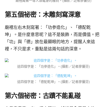
廟裡藏著一尊人頭龜身的雕刻。(攝影／記者廖儷芬)
第五個祕密：木雕刻寫深意
廟裡左右木刻寫著：「功參造化」、「德配乾
坤」。是什麼意思呢？這不是裝飾，而是價值。把
「功」與「德」放在最顯眼的地方，提醒人來這
裡，不只是求，重點是這兩句話的深意。
這四個字是：「功參造化」。(攝影／記者廖儷芬)
這四個字是：「德配乾坤」。(攝影／記者廖儷芬)
第六個祕密：古蹟不能亂碰