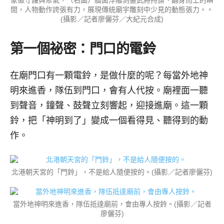
象徵守護與聚氣，（右圖）牆面浮雕刻畫武將持旗、翻身而上的瞬
間，人物動作誇張有力，展現傳統廟宇雕刻中少見的動態張力。。
(攝影／記者廖儷芬／大紀元合成)
第一個祕密：門口的電鈴
在廟門口有一顆電鈴，是做什麼的呢？每當外地神
明來進香，隊伍到門口，會有人代按。廟裡面一聽
到聲音，鐘聲、鼓聲立刻響起，迎接進廟。這一顆
鈴，把「神明到了」變成一個看得見、聽得到的動
作。
北港朝天宮的「門鈴」，不是給人隨便按的。(攝影／記者廖儷芬)
當外地神明來進香，隊伍抵達廟前，會由專人按鈴。(攝影／記者
廖儷芬)