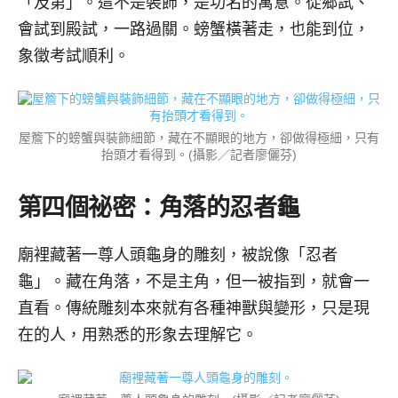
「及第」。這不是裝飾，是功名的寓意。從鄉試、
會試到殿試，一路過關。螃蟹橫著走，也能到位，
象徵考試順利。
屋簷下的螃蟹與裝飾細節，藏在不顯眼的地方，卻做得極細，只有
抬頭才看得到。(攝影／記者廖儷芬)
第四個祕密：角落的忍者龜
廟裡藏著一尊人頭龜身的雕刻，被說像「忍者
龜」。藏在角落，不是主角，但一被指到，就會一
直看。傳統雕刻本來就有各種神獸與變形，只是現
在的人，用熟悉的形象去理解它。