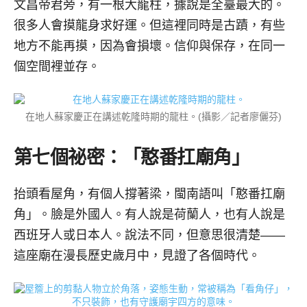
文昌帝君旁，有一根大龍柱，據說是全臺最大的。
很多人會摸龍身求好運。但這裡同時是古蹟，有些
地方不能再摸，因為會損壞。信仰與保存，在同一
個空間裡並存。
在地人蘇家慶正在講述乾隆時期的龍柱。(攝影／記者廖儷芬)
第七個祕密：「憨番扛廟角」
抬頭看屋角，有個人撐著梁，閩南語叫「憨番扛廟
角」。臉是外國人。有人說是荷蘭人，也有人說是
西班牙人或日本人。說法不同，但意思很清楚——
這座廟在漫長歷史歲月中，見證了各個時代。