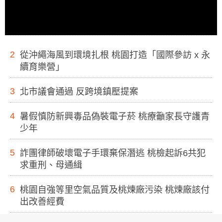
2
從沖繩海風到環境扎根 桃園打造「國際參訪 x 永
續育樂營」
3
北市議會通過 反跨境鎮壓提案
4
暑假慎防新興毒品偽裝電子菸 桃療籲家長守護青
少年
5
詐團律師破壞電子手環棄保潛逃 桃檢起訴6共犯
求重刑、母通緝
6
桃園自強等里空氣品質及桃煉廠污染 桃煉廠該付
出改善經費