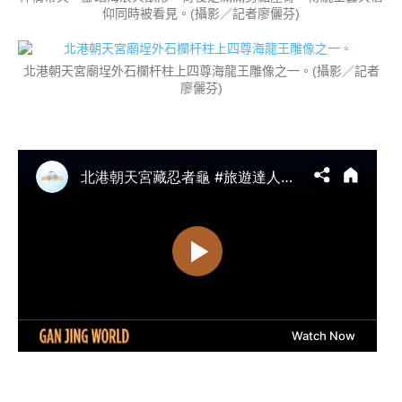
仰同時被看見。(攝影／記者廖儷芬)
北港朝天宮廟埕外石欄杆柱上四尊海龍王雕像之一。(攝影／記者
廖儷芬)