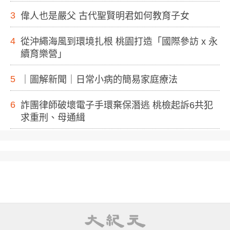
3
偉人也是嚴父 古代聖賢明君如何教育子女
4
從沖繩海風到環境扎根 桃園打造「國際參訪 x 永
續育樂營」
5
｜圖解新聞｜日常小病的簡易家庭療法
6
詐團律師破壞電子手環棄保潛逃 桃檢起訴6共犯
求重刑、母通緝