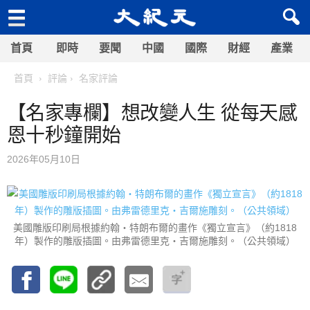
首頁
即時
要聞
中國
國際
財經
產業
首頁
評論
名家評論
【名家專欄】想改變人生 從每天感
恩十秒鐘開始
2026年05月10日
美國雕版印刷局根據約翰‧特朗布爾的畫作《獨立宣言》（約1818
年）製作的雕版插圖。由弗雷德里克‧吉爾施雕刻。（公共領域）