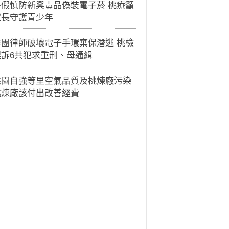
暑假慎防新興毒品偽裝電子菸 桃療籲
家長守護青少年
詐團律師破壞電子手環棄保潛逃 桃檢
起訴6共犯求重刑、母通緝
桃園自強等里空氣品質及桃煉廠污染
桃煉廠該付出改善經費