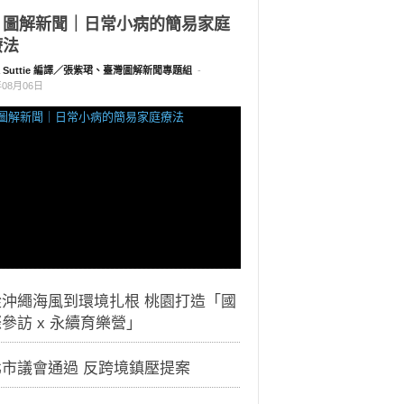
｜圖解新聞｜日常小病的簡易家庭
療法
a Suttie 編譯／張紫珺、臺灣圖解新聞專題組
-
年08月06日
從沖繩海風到環境扎根 桃園打造「國
參訪 x 永續育樂營」
北市議會通過 反跨境鎮壓提案