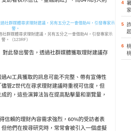
）受訪者表示信任「金融網紅」，而64%的人則
4
5
透過社群媒體尋求理財建議，另有五分之一會借助AI，引發專家示
警。（123RF）
6
kland）對此發出警告，透過社群媒體獲取理財建議存
過AI工具獲取的訊息可能不完整、帶有宣傳性
「儘管Z世代在尋求理財建議時重視可信度，但
生成的，這些演算法旨在提高點擊量和瀏覽量，
得信賴的理財內容需求強烈，60%的受訪者表
，但他們在搜尋研究時，常常會被引入一個虛擬