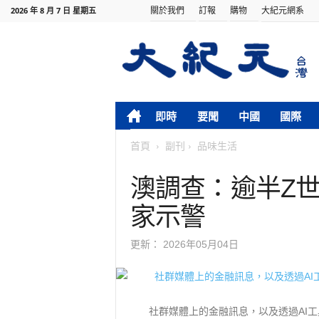
關於我們
訂報
購物
大紀元網系
2026 年 8 月 7 日 星期五
即時
要聞
中國
國際
首頁
副刊
品味生活
澳調查：逾半Z世
家示警
更新：
2026年05月04日
社群媒體上的金融訊息，以及透過AI