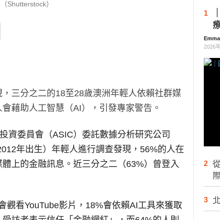
（Shutterstock）
1
Emm
2026
，三分之二的18至28歲澳洲年輕人依賴社群媒
會藉助人工智慧（AI），引發專家警告。
投資委員會（ASIC）委託數據分析研究公司
年－2012年出生）年輕人進行調查發現，56%的人在
體上的金融訊息。近三分之二（63%）曾登入
2
際
3
會觀看YouTube影片，18%會依賴AI工具來獲取