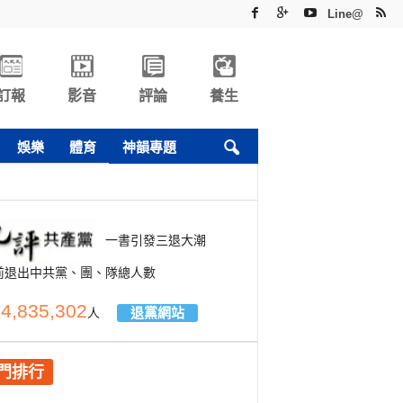
Line@
訂報
影音
評論
養生
娛樂
體育
神韻專題
一書引發三退大潮
前退出中共黨、團、隊總人數
4,835,302
退黨網站
人
門排行