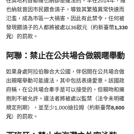
在奧地利首都維也納卻是違法的。早在2014年，維
也納就曾因市民餵食鴿子，導致其繁殖異常快速而
氾濫，成為市區一大禍害。因此有此禁令，任何被
發現餵鴿子的人都將被處以36歐元（約新臺幣
1,330
元
）的罰款。
阿聯：禁止在公共場合做親暱舉動
如果身處阿拉伯聯合大公國，伴侶間在公共場合做
出親暱舉動可能違法，其中包括表達愛意。該國政
府稱，在公共場合牽手是可以接受的，但親吻和擁
抱則不被允許。違法者將被處以監禁（法令未明確
規定刑期），並至少1,000迪拉姆（約新臺幣
8,60
0
元
）的罰款。