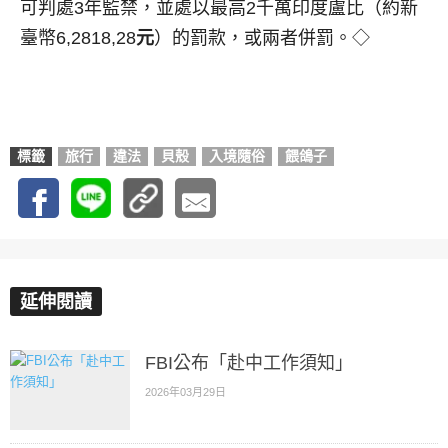
可判處3年監禁，並處以最高2千萬印度盧比（約新
臺幣6,2818,28
元
）的罰款，或兩者併罰。◇
標籤
旅行
違法
貝殼
入境隨俗
餵鴿子
延伸閱讀
FBI公布「赴中工作須知」
2026年03月29日