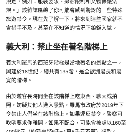
規定，例如：服裝要求、攝影限制和文物保護法
規。」該雜誌匯總了你可能會感到驚訝的一些特殊
旅遊禁令。現在先了解一下，將來到這些國家就不
會措手不及，甚至在不知道的情況下鋃鐺入獄。
義大利：禁止坐在著名階梯上
義大利羅馬的西班牙階梯是當地著名的景點之一，
興建於18世紀，總共有135階，是全歐洲最長和最
寬的階梯。
由於遊客長時間坐在該階梯上吃東西、聊天或拍
照，妨礙其他人進入景點，羅馬市政府於2019年下
令禁止人們坐在該階梯上。如果違反禁令，警察可
吹哨要求你離開。如果不配合，可能會被處以160至
400歐元（約新臺幣6千~1萬5千元不等）罰款。