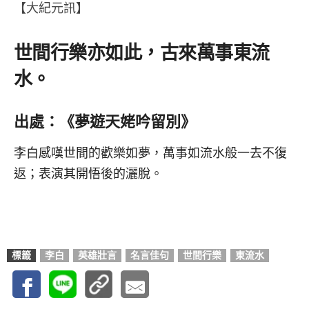
【大紀元訊】
世間行樂亦如此，古來萬事東流
水。
出處：《夢遊天姥吟留別》
李白感嘆世間的歡樂如夢，萬事如流水般一去不復
返；表演其開悟後的灑脫。
標籤
李白
英雄壯言
名言佳句
世間行樂
東流水