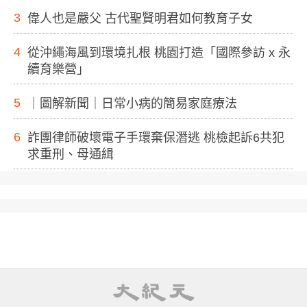
3
偉人也是嚴父 古代聖賢明君如何教育子女
4
從沖繩海風到環境扎根 桃園打造「國際參訪 x 永
續育樂營」
5
｜圖解新聞｜日常小病的簡易家庭療法
6
詐團律師破壞電子手環棄保潛逃 桃檢起訴6共犯
求重刑、母通緝