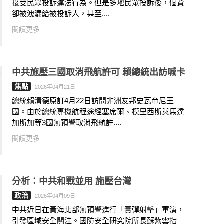
接受民眾投訴違法行為。但是多地民眾投訴後，個資
卻被洩漏給被投訴人，甚至....
閱讀更多
中共施壓三國取消飛航許可 賴總統出訪喊卡
焦點
2026年04月21日
總統賴清德原訂4月22日訪問非洲友邦史瓦帝尼王
國。由於總統專機航程途經塞席爾、模里西斯與馬達
加斯加等3國無預警取消飛航許....
閱讀更多
分析：中共和戰並用 施壓台灣
政治
2026年04月09日
中共近日在黃海北部無預警進行「實彈射擊」軍演，
引發區域安全關注。國防安全研究院所長蘇紫雲指