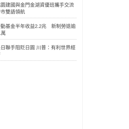
桃園建國與金門金湖資優班攜手交流
跨市雙語領航
動基金半年收益2.2兆 新制勞退逾
1萬
美日聯手阻貶日圓 川普：有利世界經
濟