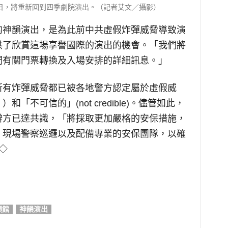
28日，將重新回到四季劇院演出。（記者艾文／攝影）
的神韻演出，是為此前中共虛假炸彈威脅導致演
供了欣賞這場享譽國際的演出的機會。「我們將
們有關門票轉換及入場安排的詳細訊息。」
所有炸彈威脅都已被各地警方認定屬於虛假威
）和「不可信的」(not credible)。儘管如此，
辦方已達共識，「將採取更加嚴格的安保措施，
、現場警察巡邏以及配備專業的安保團隊，以確
◇
領館
神韻演出