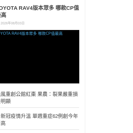
OYOTA RAV4版本眾多 哪款CP值
最高
2026年08月03日
颱風重創公館紅棗 果農：裂果嚴重損
失明顯
新冠疫情升溫 單週重症62例創今年
新高