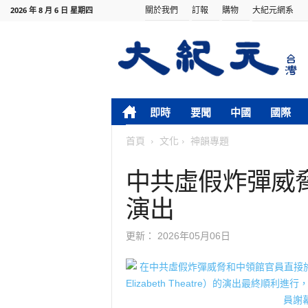
關於我們
訂報
購物
大紀元網系
2026 年 8 月 6 日 星期四
即時
要聞
中國
國際
首頁
文化
神韻專題
中共虛假炸彈威
演出
更新：
2026年05月06日