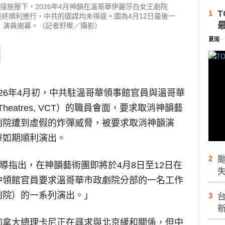
接施壓下，2026年4月神韻在溫哥華伊麗莎白女王劇院
T
1
re）的演出最終順利進行，中共的圖謀均未得逞。圖為4月12日最後一
，演員謝幕。（記者舒璨／攝影）
夏雨
-
026年4月初，中共駐溫哥華領事館官員與溫哥華
c Theatres, VCT）的職員會面，要求取消神韻藝
劇院遭到虛假的炸彈威脅，被要求取消神韻演
華如期順利演出。
2
獨家報導指出，在神韻藝術團即將於4月8日至12日在
中領館官員要求溫哥華市政劇院分部的一名工作
劇院）的一系列演出。」
3
台
加拿大總理卡尼正在尋求與北京緩和關係，但中