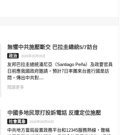
無懼中共施壓斷交 巴拉圭總統5/7訪台
政治
2026年05月05日
友邦巴拉圭總統潘尼亞（Santiago Peña）及政要官員
日前應我國政府邀請，預計7日率團來台進行國是訪
問，傳出中共對....
閱讀更多
中國多地民眾打投訴電話 反遭定位施壓
社會萬象
2026年05月04日
中共地方當局設置政務平台和12345服務熱線，聲稱