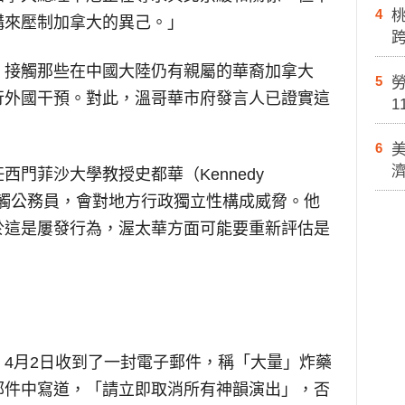
4
構來壓制加拿大的異己。」
，接觸那些在中國大陸仍有親屬的華裔加拿大
5
勞
行外國干預。對此，溫哥華市府發言人已證實這
1
6
門菲沙大學教授史都華（Kennedy
接接觸公務員，會對地方行政獨立性構成威脅。他
於這是屢發行為，渥太華方面可能要重新評估是
4月2日收到了一封電子郵件，稱「大量」炸藥
郵件中寫道，「請立即取消所有神韻演出」，否