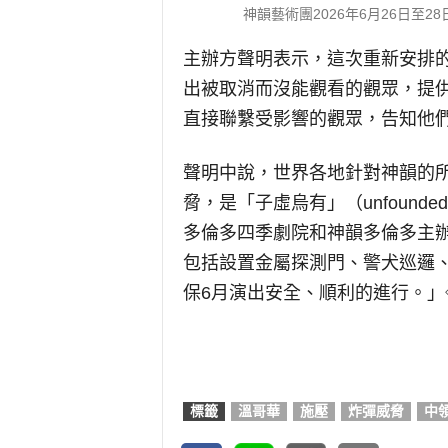
神韻藝術團2026年6月26日至
主辦方聲明表示，這次重新安排
出被取消而沒能觀看的觀眾，提
直接聯繫受影響的觀眾，告知他
聲明中說，世界各地針對神韻的
脅，是「子虛烏有」（unfounded 
多倫多四季劇院和神韻多倫多主
包括設置金屬探測門、警犬巡邏
保6月演出安全、順利的進行。」
標籤
溫哥華
施壓
炸彈威脅
中