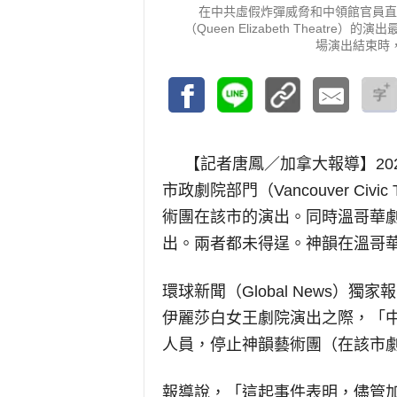
在中共虛假炸彈威脅和中領館官員直
（Queen Elizabeth Theat
場演出結束時
【記者唐鳳／加拿大報導】
2
市政劇院部門（Vancouver Civi
術團在該市的演出。同時溫哥華
出。兩者都未得逞。神韻在溫哥
環球新聞（Global News）
伊麗莎白女王劇院演出之際，「
人員，停止神韻藝術團（在該市
報導說，「這起事件表明，儘管