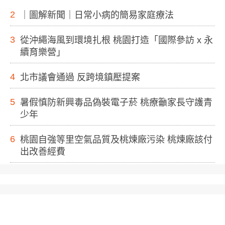
2
｜圖解新聞｜日常小病的簡易家庭療法
3
從沖繩海風到環境扎根 桃園打造「國際參訪 x 永
續育樂營」
4
北市議會通過 反跨境鎮壓提案
5
暑假慎防新興毒品偽裝電子菸 桃療籲家長守護青
少年
6
桃園自強等里空氣品質及桃煉廠污染 桃煉廠該付
出改善經費