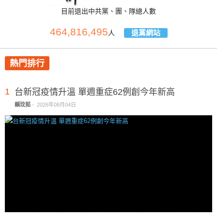
目前退出中共黨、團、隊總人數
464,816,495
退黨網站
人
熱門排行
1
台新冠疫情升溫 單週重症62例創今年新高
賴玟茹
-
2026年08月04日