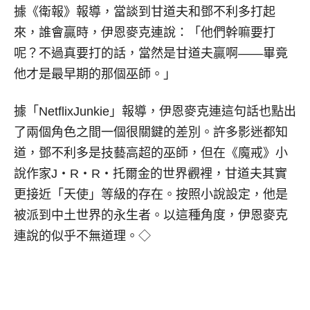
據《衛報》報導，當談到甘道夫和鄧不利多打起
來，誰會贏時，伊恩麥克連說：「他們幹嘛要打
呢？不過真要打的話，當然是甘道夫贏啊——畢竟
他才是最早期的那個巫師。」
據「NetflixJunkie」報導，伊恩麥克連這句話也點出
了兩個角色之間一個很關鍵的差別。許多影迷都知
道，鄧不利多是技藝高超的巫師，但在《魔戒》小
說作家J‧R‧R‧托爾金的世界觀裡，甘道夫其實
更接近「天使」等級的存在。按照小說設定，他是
被派到中土世界的永生者。以這種角度，伊恩麥克
連說的似乎不無道理。◇