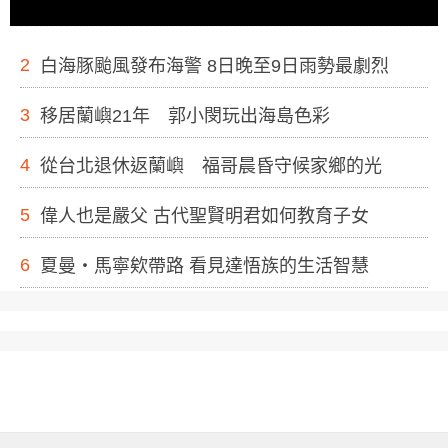
2
白海豚颱風發布海警 8日晚至9日雨勢最劇烈
3
移居蘭嶼21年 郭小閔玩出海島色彩
4
從台北退休返蘭嶼 福哥晨昏守候家鄉的光
5
偉人也是嚴父 古代聖賢明君如何教育子女
6
夏曼・馬寧欸帶路 看見達悟族的生活智慧