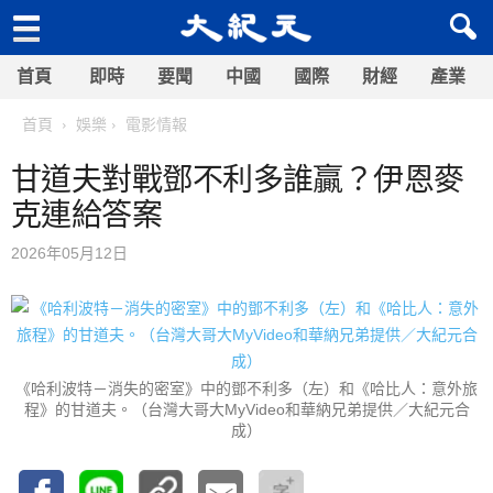
首頁
即時
要聞
中國
國際
財經
產業
首頁
娛樂
電影情報
甘道夫對戰鄧不利多誰贏？伊恩麥
克連給答案
2026年05月12日
《哈利波特－消失的密室》中的鄧不利多（左）和《哈比人：意外旅
程》的甘道夫。（台灣大哥大MyVideo和華納兄弟提供／大紀元合
成）