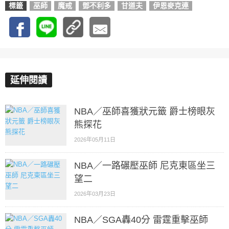
標籤
巫師
魔戒
鄧不利多
甘道夫
伊恩麥克連
延伸閱讀
NBA／巫師喜獲狀元籤 爵士榜眼灰
熊探花
2026年05月11日
NBA／一路碾壓巫師 尼克東區坐三
望二
2026年03月23日
NBA／SGA轟40分 雷霆重擊巫師