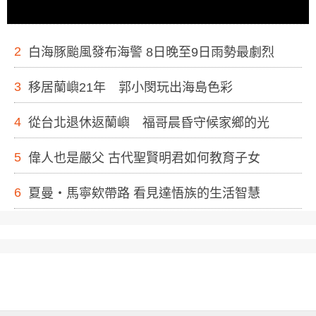
2
白海豚颱風發布海警 8日晚至9日雨勢最劇烈
3
移居蘭嶼21年 郭小閔玩出海島色彩
4
從台北退休返蘭嶼 福哥晨昏守候家鄉的光
5
偉人也是嚴父 古代聖賢明君如何教育子女
6
夏曼・馬寧欸帶路 看見達悟族的生活智慧