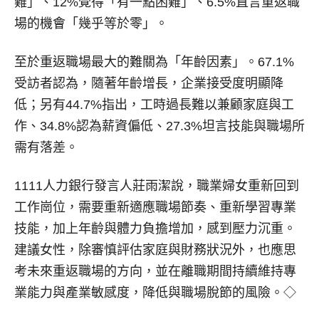
難」、12%覺得「有一點困難」、6.5%直言重返職
場的機會「幾乎等於零」。
至於重返職場最大的難關為「年齡因素」。67.1%
受訪者認為，隨著年齡增長，企業接受度明顯降
低；另有44.7%指出，工時過長難以兼顧家庭與工
作、34.8%認為薪資偏低、27.3%坦言技能與職場所
需有落差。
1111人力銀行發言人莊雨潔說，職業婦女重新回到
工作崗位，需要重新適應職場節奏、重新學習專業
技能，加上年齡與體力負擔增加，感到壓力沉重。
建議女性，除審慎評估家庭與財務狀況外，也應思
考未來重返職場的方向，並在離職期間持續維持專
業能力與產業敏感度，降低與職場脫節的風險。◇