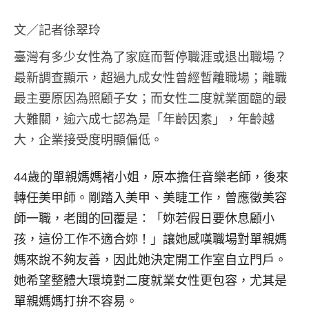
文／記者徐翠玲
臺灣有多少女性為了家庭而暫停職涯或退出職場？
最新調查顯示，超過九成女性曾經暫離職場；離職
最主要原因為照顧子女；而女性二度就業面臨的最
大難關，逾六成七認為是「年齡因素」，年齡越
大，企業接受度明顯偏低。
44歲的單親媽媽褚小姐，原本擔任音樂老師，後來
轉任美甲師。剛踏入美甲、美睫工作，曾應徵美容
師一職，老闆的回覆是：「妳若假日要休息顧小
孩，這份工作不適合妳！」讓她感嘆職場對單親媽
媽來說不夠友善，因此她決定開工作室自立門戶。
她希望整體大環境對二度就業女性更包容，尤其是
單親媽媽打拚不容易。