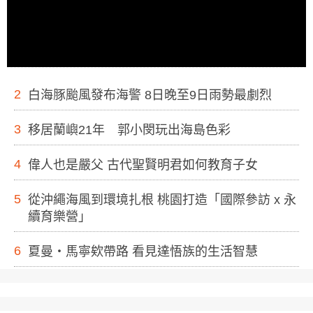
2
白海豚颱風發布海警 8日晚至9日雨勢最劇烈
3
移居蘭嶼21年 郭小閔玩出海島色彩
4
偉人也是嚴父 古代聖賢明君如何教育子女
5
從沖繩海風到環境扎根 桃園打造「國際參訪 x 永
續育樂營」
6
夏曼・馬寧欸帶路 看見達悟族的生活智慧