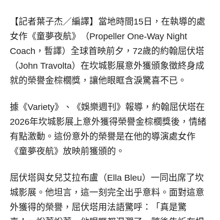
【記者葉子杰／編譯】
當地時間15日，在執導的處
女作《童夢夜航》（Propeller One-Way Night
Coach，暫譯）全球首映前夕，72歲的約翰屈伏塔
（John Travolta）在坎城影展意外獲頒象徵終身成
就的榮譽金棕櫚獎，讓他眼眶含淚驚喜不已。
據《Variety》、《娛樂週刊》報導，約翰屈伏塔在
2026年坎城影展上意外獲得榮譽金棕櫚獎後，情緒
有點激動。這份意外的榮譽是在他的導演處女作
《童夢夜航》放映前獲頒的。
屈伏塔與女兒艾拉布盧（Ella Bleu）一同出席了坎
城影展。他坦言，這一刻完全出乎意料。面對這意
外獲得的榮譽，屈伏塔用法語驚呼：「真是驚