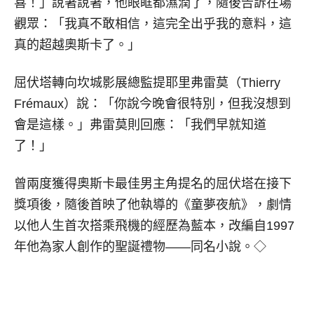
喜！」說著說著，他眼眶都濕潤了，隨後告訴在場
觀眾：「我真不敢相信，這完全出乎我的意料，這
真的超越奧斯卡了。」
屈伏塔轉向坎城影展總監提耶里弗雷莫（Thierry
Frémaux）說：「你說今晚會很特別，但我沒想到
會是這樣。」弗雷莫則回應：「我們早就知道
了！」
曾兩度獲得奧斯卡最佳男主角提名的屈伏塔在接下
獎項後，隨後首映了他執導的《童夢夜航》，劇情
以他人生首次搭乘飛機的經歷為藍本，改編自1997
年他為家人創作的聖誕禮物——同名小說。◇