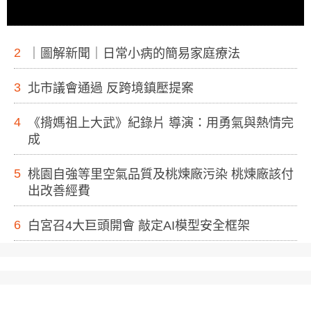
2
｜圖解新聞｜日常小病的簡易家庭療法
3
北市議會通過 反跨境鎮壓提案
4
《揹媽祖上大武》紀錄片 導演：用勇氣與熱情完
成
5
桃園自強等里空氣品質及桃煉廠污染 桃煉廠該付
出改善經費
6
白宮召4大巨頭開會 敲定AI模型安全框架