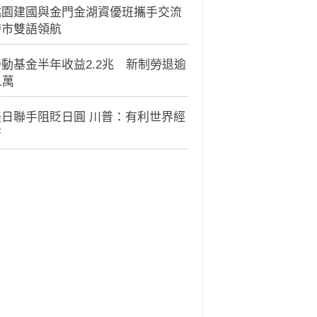
桃園建國與金門金湖資優班攜手交流
跨市雙語領航
動基金半年收益2.2兆 新制勞退逾
1萬
美日聯手阻貶日圓 川普：有利世界經
濟