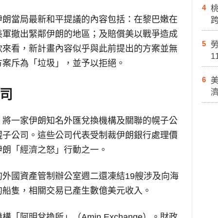
4
伊朗當局最新和平提議的內容包括：在黎巴嫩在
美軍撤出緊鄰伊朗的地區；及賠償美以戰爭造成
5
勞
款來看，新計畫內容似乎與此前提出的方案並無
1
方案斥為「垃圾」，並予以拒絕。
6
司
，將一家伊朗知名外匯兌換機構及關聯的幌子公
幌子公司。這些公司代表受制裁伊朗銀行處理價
伊朗「經濟之怒」行動之一。
外國資產管制辦公室週二還凍結19艘涉及向海
的船隻，相關交易已產生數億美元收入。
阿明兌換所」（Amin Exchange）。財政