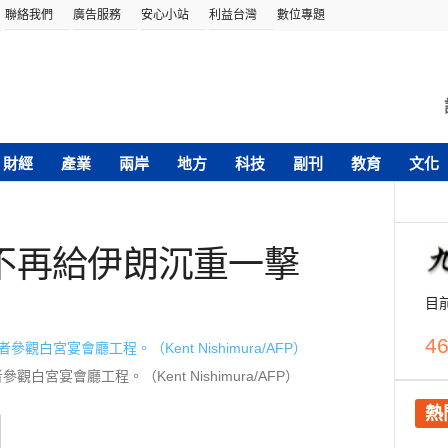
聯絡我們
廣告服務
安心小站
利益台灣
數位專題
財經
產業
兩岸
地方
科技
副刊
教育
文化
不再給伊朗沉重一擊
目
46
白宮宴會廳工程。（Kent Nishimura/AFP）
熱