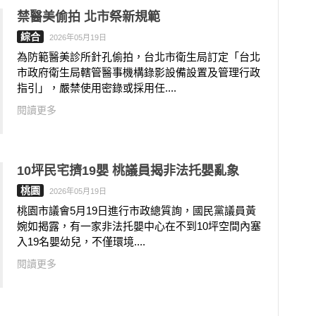
禁醫美偷拍 北市祭新規範
綜合
2026年05月19日
為防範醫美診所針孔偷拍，台北市衛生局訂定「台北
市政府衛生局轄管醫事機構錄影設備設置及管理行政
指引」，嚴禁使用密錄或採用任....
閱讀更多
10坪民宅擠19嬰 桃議員揭非法托嬰亂象
桃園
2026年05月19日
桃園市議會5月19日進行市政總質詢，國民黨議員黃
婉如揭露，有一家非法托嬰中心在不到10坪空間內塞
入19名嬰幼兒，不僅環境....
閱讀更多