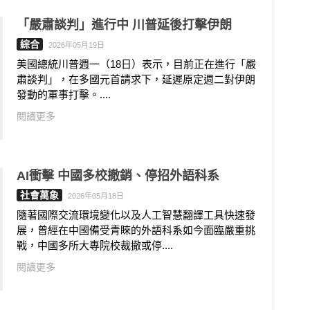
「嚴肅談判」進行中 川普延後打擊伊朗
綜合
2026年05月19日
美國總統川普週一（18日）表示，目前正在進行「嚴
肅談判」，在多國元首請求下，延遲原定週二對伊朗
發動的軍事打擊。....
閱讀更多
AI衝擊 中國多校撤銷、停招外語科系
社會萬象
2026年05月18日
隨著國際交流環境變化以及人工智慧翻譯工具快速發
展，曾經在中國備受青睞的外語科系如今面臨嚴重挑
戰，中國多所大專院校裁撤或停....
閱讀更多