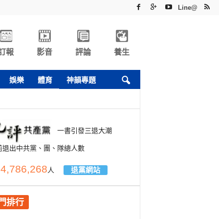
Line@
訂報
影音
評論
養生
娛樂
體育
神韻專題
一書引發三退大潮
前退出中共黨、團、隊總人數
4,786,268
退黨網站
人
門排行