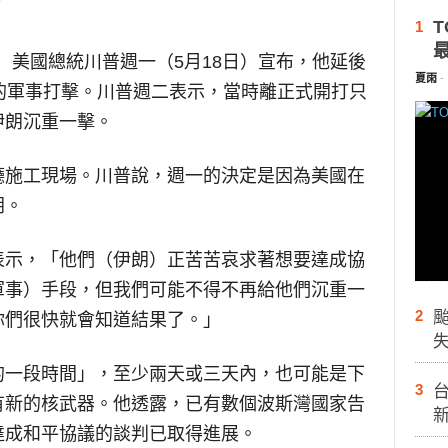
T
1
】
美國總統川普週一（5月18日）宣布，他延後
夏雨
-
的軍事打擊。川普週二表示，當時離正式開打只
伊朗沉重一擊。
廳施工現場。川普說，週一的決定是因為美國在
朗。
表示，「他們（伊朗）正苦苦哀求著想要達成協
軍事）手段，但我們可能不得不再給他們沉重一
2
你們很快就會知道結果了。」
的一段時間」，至少兩天或三天內，也可能是下
3
台
有新的核武器。他透露，已有數個波斯灣國家告
達成和平協議的談判已取得進展。