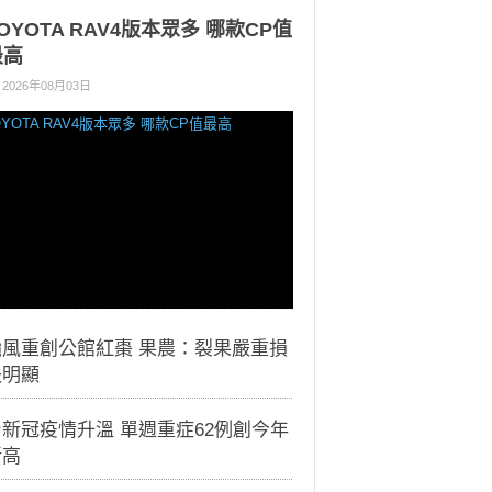
OYOTA RAV4版本眾多 哪款CP值
最高
2026年08月03日
颱風重創公館紅棗 果農：裂果嚴重損
失明顯
新冠疫情升溫 單週重症62例創今年
新高