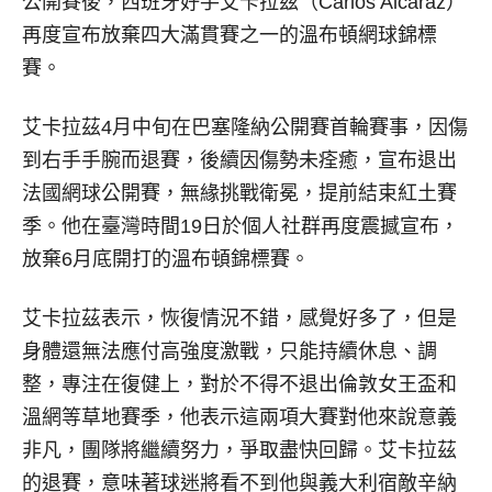
公開賽後，西班牙好手艾卡拉茲（Carlos Alcaraz）
再度宣布放棄四大滿貫賽之一的溫布頓網球錦標
賽。
艾卡拉茲4月中旬在巴塞隆納公開賽首輪賽事，因傷
到右手手腕而退賽，後續因傷勢未痊癒，宣布退出
法國網球公開賽，無緣挑戰衛冕，提前結束紅土賽
季。他在臺灣時間19日於個人社群再度震撼宣布，
放棄6月底開打的溫布頓錦標賽。
艾卡拉茲表示，恢復情況不錯，感覺好多了，但是
身體還無法應付高強度激戰，只能持續休息、調
整，專注在復健上，對於不得不退出倫敦女王盃和
溫網等草地賽季，他表示這兩項大賽對他來說意義
非凡，團隊將繼續努力，爭取盡快回歸。艾卡拉茲
的退賽，意味著球迷將看不到他與義大利宿敵辛納