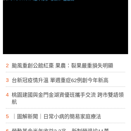
2
颱風重創公館紅棗 果農：裂果嚴重損失明顯
3
台新冠疫情升溫 單週重症62例創今年新高
4
桃園建國與金門金湖資優班攜手交流 跨市雙語領
航
5
｜圖解新聞｜日常小病的簡易家庭療法