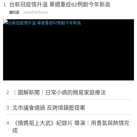
1
台新冠疫情升溫 單週重症62例創今年新高
賴玟茹
-
2026年08月04日
2
｜圖解新聞｜日常小病的簡易家庭療法
3
北市議會通過 反跨境鎮壓提案
4
《揹媽祖上大武》紀錄片 導演：用勇氣與熱情完
成