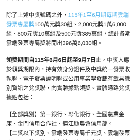
除了上述中獎號碼之外，
115年1至6月期每期雲端
發票專屬獎
100萬元獎30組、2,000元獎1萬6,000
組、800元獎10萬組及500元獎385萬組，總計各期
雲端發票專屬獎將開出396萬6,030組。
領獎期間自115年6月6日起至9月7日止
，中獎人應
於領獎期限內，持有效身分證件及中獎統一發票收
執聯、電子發票證明聯或公用事業掣發載有載具識
別資訊之兌獎聯，向實體據點領獎。實體通路兌獎
據點包括：
【全部獎別】第一銀行、彰化銀行、全國農業金
庫、金門信用合作社、連江縣農會信用部。
【二獎以下獎別、雲端發票專屬千元獎、雲端發票