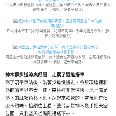
巨大神木樹根盤據山林，歷經歲月依然屹立不搖，展現大自然驚人
的生命力。(攝影／記者廖儷芬)
巨大神木留下的樹頭與青苔，記錄著阿里山千年的歲月痕跡。(攝
影／記者廖儷芬)
阿里山步道沿途綠意盎然，旅人漫步在高聳杉木間，空氣裡都是森
林芬多精。(攝影／記者廖儷芬)
神木群步道涼爽舒服 走累了還能搭車
到了沼平車站後，沿著步道慢慢走，會發現這裡和
外面的世界不太一樣。森林裡非常涼快，地上滿是
落下的紅褐色杉木葉，踩起來軟軟的，空氣裡有淡
淡木頭味。抬頭往上看，整片高聳神木幾乎把天空
包圍，只剩藍天從縫隙裡透下來。