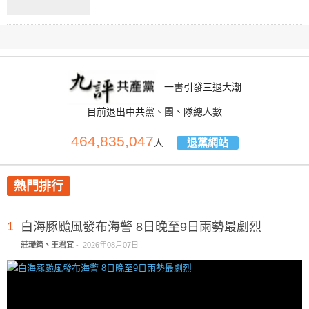
一書引發三退大潮
目前退出中共黨、團、隊總人數
464,835,047
退黨網站
人
熱門排行
1
白海豚颱風發布海警 8日晚至9日雨勢最劇烈
莊璦筠、王君宜
-
2026年08月07日