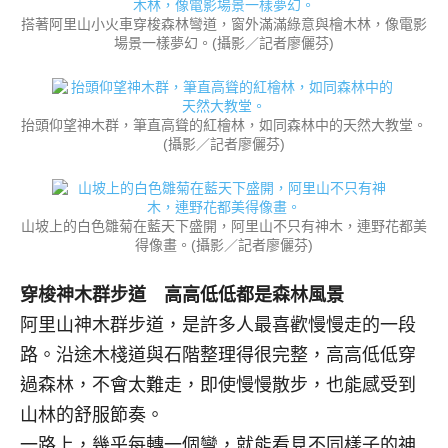
搭著阿里山小火車穿梭森林彎道，窗外滿滿綠意與檜木林，像電影
場景一樣夢幻。(攝影／記者廖儷芬)
抬頭仰望神木群，筆直高聳的紅檜林，如同森林中的天然大教堂。
(攝影／記者廖儷芬)
山坡上的白色雛菊在藍天下盛開，阿里山不只有神木，連野花都美
得像畫。(攝影／記者廖儷芬)
穿梭神木群步道 高高低低都是森林風景
阿里山神木群步道，是許多人最喜歡慢慢走的一段
路。沿途木棧道與石階整理得很完整，高高低低穿
過森林，不會太難走，即使慢慢散步，也能感受到
山林的舒服節奏。
一路上，幾乎每轉一個彎，就能看見不同樣子的神