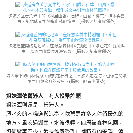
步道旁立著余光中的〈阿里山讚〉石碑，山風、櫻花、神木與雲
海，都化成文字刻進山林記憶裡。(攝影／記者廖儷芬)
步道邊盛開的毛地黃，在綠意森林中特別醒目，紫色花朵隨風搖
曳，為阿里山增添浪漫氣息。(攝影／記者廖儷芬)
詩人筆下的山林情感，被刻在石碑之上。旅人走過時，也像在閱讀
阿里山與歲月的故事。(攝影／記者廖儷芬)
姐妹潭依舊迷人 有人投幣許願
姐妹潭則還是一樣迷人。
潭水旁的木棧道與涼亭，依舊是許多人停留最久的
地方。風吹過湖面，水波很輕，四周被森林包圍，
即使遊客不少，還是能感受到山裡特有的安靜。涼