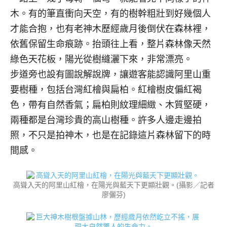
木。有的筆直衝向天空，有的樹幹粗壯到好幾個人
才能合抱，也有老神木歷經歲月後倒伏在森林裡，
依舊保留生命痕跡。抬頭往上看，整片森林像天然
綠色天花板，陽光從樹縫灑下來，非常漂亮。
步道旁也設有圖說解說牌，讓遊客能認識阿里山重
要樹種，包括台灣紅檜與扁柏。紅檜樹皮偏紅褐
色，帶有自然香氣；扁柏則紋理細緻、木質堅硬，
兩種都是台灣珍貴的高山樹種。許多人邊走邊拍
照，不只是拍神木，也是在記錄這片森林留下的時
間感。
高聳入天的阿里山紅檜，在陽光與藍天下更顯壯觀。(攝影／記者
廖儷芬)