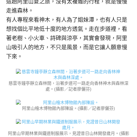
這趟阿里山夏之旅，沒有太複雜的行程，就是慢慢
走進森林。
有人專程來看神木，有人為了姐妹潭，也有人只是
想找個比平地低十度的地方透氣。走在步道裡，看
著老樹、小火車、詩碑與涼亭，其實會發現，阿里
山吸引人的地方，不只是風景，而是它讓人願意慢
下來。
慈雲寺鐘亭靜立森林間，沿著步道可一路走向香林神木與森林深
處。(攝影／記者廖儷芬)
阿里山檜木博物館內部陳設。(攝影／記者廖儷芬)
阿里山早期林業與鐵道制服展示，見證昔日山林開發歲月。(攝影