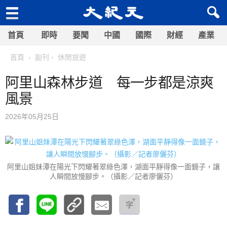
首頁
即時
要聞
中國
國際
財經
產業
首頁
副刊
休閒旅遊
阿里山森林步道 每一步都是涼爽
風景
2026年05月25日
阿里山姐妹潭在陽光下閃耀著翠綠色澤，湖面平靜得像一面鏡子，讓
人瞬間放慢腳步。（攝影／記者廖儷芬）