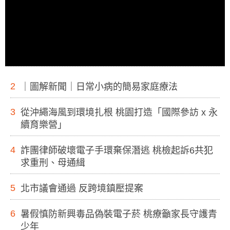
2
｜圖解新聞｜日常小病的簡易家庭療法
3
從沖繩海風到環境扎根 桃園打造「國際參訪 x 永
續育樂營」
4
詐團律師破壞電子手環棄保潛逃 桃檢起訴6共犯
求重刑、母通緝
5
北市議會通過 反跨境鎮壓提案
6
暑假慎防新興毒品偽裝電子菸 桃療籲家長守護青
少年