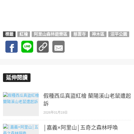
標籤
紅檜
阿里山森林遊樂區
慈雲寺
神木區
沼平公園
延伸閱讀
假種西瓜真盜紅檜 蘭陽溪山老鼠遭起
訴
2026年01月19日
│嘉義×阿里山│五奇之森林呼喚