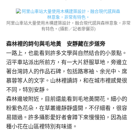
阿里山車站大量使用木構建築設計，融合現代感與森林意象，非常
有特色。(攝影／記者廖儷芬)
森林裡的詩句與毛地黃 安靜藏在步道旁
一路上，也能看到許多文學與自然結合的小景點。
沼平車站派出所前方，有一大片舒服草地，旁邊立
著台灣詩人的作品石碑，包括路寒袖、余光中、席
慕蓉等人的文字。山林裡讀詩，和在城市裡感覺很
不同，特別安靜。
森林邊坡附近，目前還能看到毛地黃開花。細小的
粉紫色花朵，在草叢邊靜靜盛開，不仔細看，很容
易錯過。許多攝影愛好者會蹲下來慢慢拍，因為這
種小花在山區裡特別有味道。