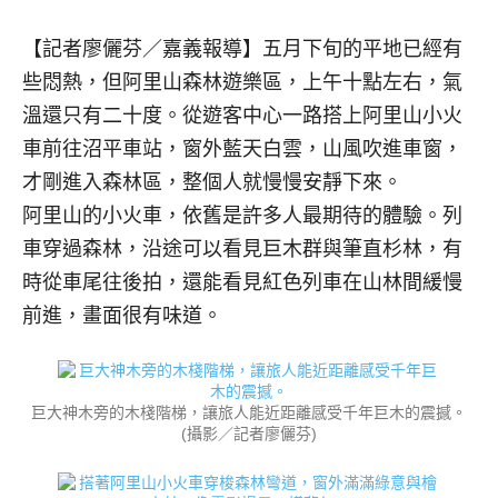
【記者廖儷芬／嘉義報導】
五月下旬的平地已經有
些悶熱，但阿里山森林遊樂區，上午十點左右，氣
溫還只有二十度。從遊客中心一路搭上阿里山小火
車前往沼平車站，窗外藍天白雲，山風吹進車窗，
才剛進入森林區，整個人就慢慢安靜下來。
阿里山的小火車，依舊是許多人最期待的體驗。列
車穿過森林，沿途可以看見巨木群與筆直杉林，有
時從車尾往後拍，還能看見紅色列車在山林間緩慢
前進，畫面很有味道。
巨大神木旁的木棧階梯，讓旅人能近距離感受千年巨木的震撼。
(攝影／記者廖儷芬)