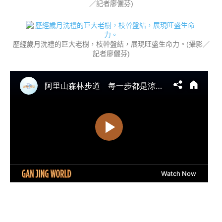
／記者廖儷芬)
歷經歲月洗禮的巨大老樹，枝幹盤結，展現旺盛生命力。(攝影／
記者廖儷芬)