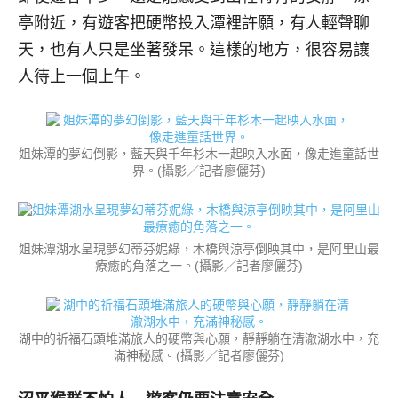
亭附近，有遊客把硬幣投入潭裡許願，有人輕聲聊
天，也有人只是坐著發呆。這樣的地方，很容易讓
人待上一個上午。
姐妹潭的夢幻倒影，藍天與千年杉木一起映入水面，像走進童話世
界。(攝影／記者廖儷芬)
姐妹潭湖水呈現夢幻蒂芬妮綠，木橋與涼亭倒映其中，是阿里山最
療癒的角落之一。(攝影／記者廖儷芬)
湖中的祈福石頭堆滿旅人的硬幣與心願，靜靜躺在清澈湖水中，充
滿神秘感。(攝影／記者廖儷芬)