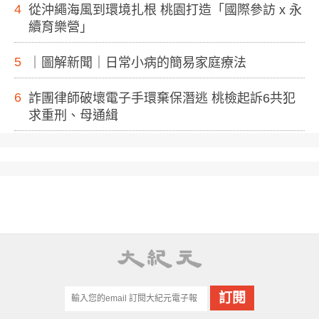
4
從沖繩海風到環境扎根 桃園打造「國際參訪 x 永
續育樂營」
5
｜圖解新聞｜日常小病的簡易家庭療法
6
詐團律師破壞電子手環棄保潛逃 桃檢起訴6共犯
求重刑、母通緝