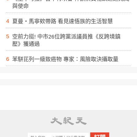
與使命
4
夏曼・馬寧欸帶路 看見達悟族的生活智慧
5
空前力挺! 中市26位跨黨派議員推《反跨境鎮
壓》獲通過
6
苯駢芘列一級致癌物 專家：風險取決攝取量