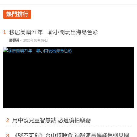
熱門排行
1
移居蘭嶼21年 郭小閔玩出海島色彩
廖儷芬
-
2026年08月09日
2
用中製兒童智慧錶 恐遭偷拍竊聽
3
《堅不可摧》台中特映會 神韻演員暢談巡迴見聞