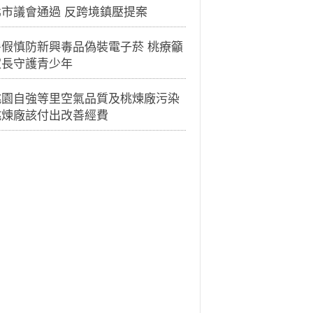
北市議會通過 反跨境鎮壓提案
暑假慎防新興毒品偽裝電子菸 桃療籲
家長守護青少年
桃園自強等里空氣品質及桃煉廠污染
桃煉廠該付出改善經費