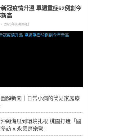
台新冠疫情升溫 單週重症62例創今
年新高
-
2026年08月04日
｜圖解新聞｜日常小病的簡易家庭療
法
從沖繩海風到環境扎根 桃園打造「國
參訪 x 永續育樂營」