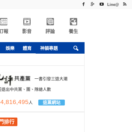
Line@
訂報
影音
評論
養生
娛樂
體育
神韻專題
一書引發三退大潮
前退出中共黨、團、隊總人數
4,816,495
退黨網站
人
門排行