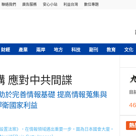
聯絡我們
廣告服務
安心小站
利益台灣
數位專題
財經
產業
兩岸
地方
科技
副刊
教育
文化
構 應對中共間諜
目
助於完善情報基礎 提高情報蒐集與
捍衛國家利益
46
熱