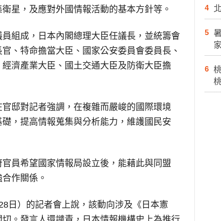
4
集衛星，及應對外國情報活動的基本方針等。
5
議員組成，日本內閣總理大臣任議長，並統籌會
長官、特命擔當大臣、國家公安委員會委員長、
、經濟產業大臣、國土交通大臣及防衛大臣擔
6
在官邸對記者強調，在複雜而嚴峻的國際環境
基礎，提高情報蒐集與分析能力，維護國民安
府官員希望國家情報局設立後，能藉此與同盟
強合作關係。
28日）的記者會上說，該動向涉及《日本憲
關切。發言人還譴責，日本情報機構史上為推行