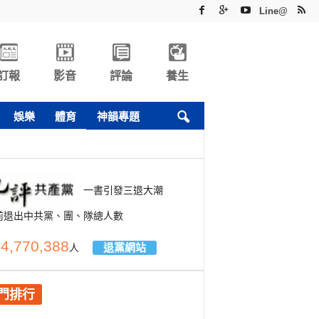
Line@
訂報
影音
評論
養生
娛樂
體育
神韻專題
一書引發三退大潮
前退出中共黨、團、隊總人數
4,770,388
退黨網站
人
門排行