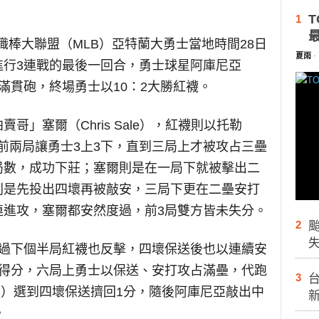
T
1
職棒大聯盟（MLB）亞特蘭大勇士當地時間28日
夏雨
-
進行3連戰的最後一回合，勇士球星阿庫尼亞
局上轟出滿貫砲，終場勇士以10：2大勝紅襪。
」塞爾（Chris Sale），紅襪則以托勒
戰。托勒前兩局讓勇士3上3下，直到三局上才被攻占三壘
局數，成功下莊；塞爾則是在一局下就被擊出二
則是先投出四壞再被敲安，三局下更在二壘安打
連進攻，塞爾都安然度過，前3局雙方皆未失分。
2
不過下個半局紅襪也反擊，四壞保送後也以連續安
未得分，六局上勇士以保送、安打攻占滿壘，代跑
3
台
emski）選到四壞保送擠回1分，隨後阿庫尼亞敲出中
。