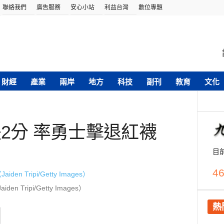
聯絡我們
廣告服務
安心小站
利益台灣
數位專題
財經
產業
兩岸
地方
科技
副刊
教育
文化
失2分 率勇士擊退紅襪
目
46
den Tripi/Getty Images）
熱