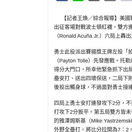
【記者王煥／綜合報導】
美國
出征客場對戰波士頓紅襪，雙方
（Ronald Acuña Jr.）六
勇士此役派出賽揚獎王牌左投「拍賣哥
（Payton Tolle）先發應
得分大門口，所幸他緊急抓下出
壘安打、送出四壞保送，二局下
後投出觸身球，不過面對勇士接
四局上勇士安打連發攻下2分，
打攻下2分扳平。第五局雙方皆
的雅澤姆斯基（Mike Yastrz
外野全壘打，將比分拉開為7：2