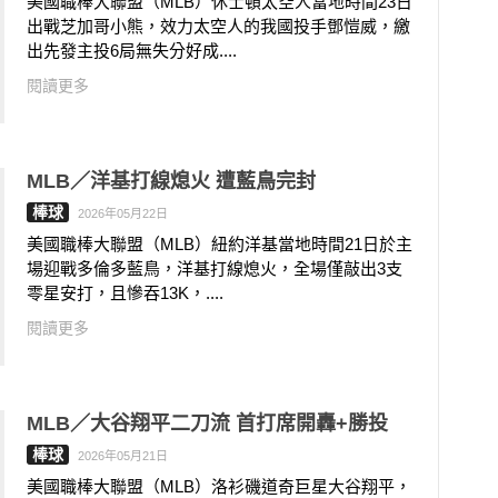
美國職棒大聯盟（MLB）休士頓太空人當地時間23日
出戰芝加哥小熊，效力太空人的我國投手鄧愷威，繳
出先發主投6局無失分好成....
閱讀更多
MLB／洋基打線熄火 遭藍鳥完封
棒球
2026年05月22日
美國職棒大聯盟（MLB）紐約洋基當地時間21日於主
場迎戰多倫多藍鳥，洋基打線熄火，全場僅敲出3支
零星安打，且慘吞13K，....
閱讀更多
MLB／大谷翔平二刀流 首打席開轟+勝投
棒球
2026年05月21日
美國職棒大聯盟（MLB）洛衫磯道奇巨星大谷翔平，