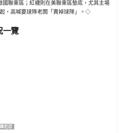
笑傲國聯東區；紅襪則在美聯東區墊底，尤其主場
四起，高喊要球隊老闆「賣掉球隊」。◇
戰況一覽
庫尼亞