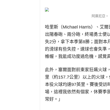
阿庫尼亞。（Jai
哈里斯（Michael Harris）、
出陽春砲、兩分砲，終場勇士便以
失2分，拿下本季第8勝；面對本
的滑球有些失控，速球也會失準，但
帷幄，我能成功度過危機，感覺
此外，塞爾面對前東家狂飆火球，
里（約157.7公里）以上的火球
本役火球均速97英里。賽後受訪
場，這裡我依然有個家，休賽季
常好。」