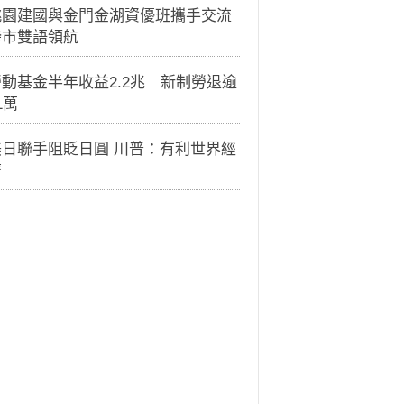
桃園建國與金門金湖資優班攜手交流
跨市雙語領航
動基金半年收益2.2兆 新制勞退逾
1萬
美日聯手阻貶日圓 川普：有利世界經
濟