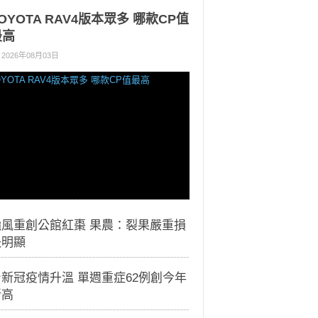
OYOTA RAV4版本眾多 哪款CP值
最高
2026年08月03日
颱風重創公館紅棗 果農：裂果嚴重損
失明顯
新冠疫情升溫 單週重症62例創今年
新高