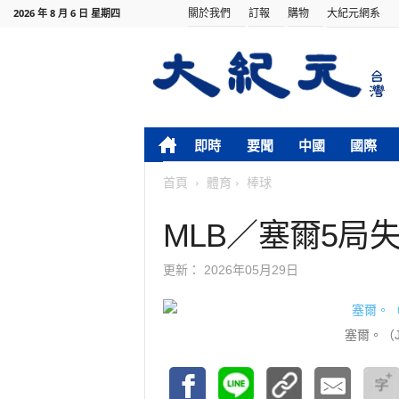
關於我們
訂報
購物
大紀元網系
2026 年 8 月 6 日 星期四
即時
要聞
中國
國際
首頁
體育
棒球
MLB／塞爾5局
更新：
2026年05月29日
塞爾。（Jai