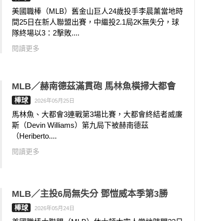
美國職棒（MLB）舊金山巨人24歲投手李晨薰當地時
間25日在新人聯盟出賽，中繼投2.1局2K無失分，球
隊終場以3：2擊敗....
閱讀更多
MLB／赫南德茲滿貫砲 馬林魚橫掃大都會
棒球
2026年05月25日
馬林魚、大都會3連戰第3場比賽，大都會終結者威廉
斯（Devin Williams）第九局下被赫南德茲
（Heriberto....
閱讀更多
MLB／主投6局無失分 鄧愷威本季第3勝
棒球
2026年05月24日