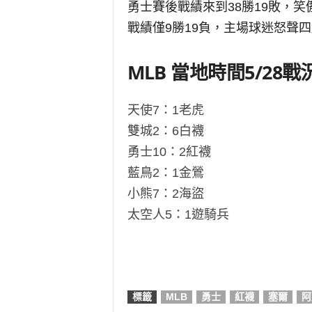
勇士賽後戰績來到38勝19敗，
戰績僅9勝19負，主場球迷怒聲
MLB 當地時間5/28
天使7：1老虎
雙城2：6白襪
勇士10：2紅襪
藍鳥2：1金鶯
小熊7：2海盜
太空人5：1遊騎兵
標籤
MLB
勇士
紅襪
塞爾
阿