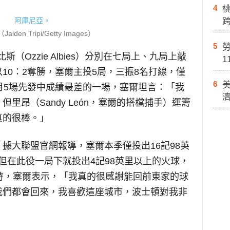
4
den Tripi/Getty Images）
5
勞
艾爾比斯（Ozzie Albies）分別在七局上、九局上敲
1
10：2奪勝，塞爾主投5局，三振8名打線，僅
6
月5場先發中成績最差的一場，塞爾坦言：「我
里昂（Sandy León，塞爾的搭檔捕手）運籌
真的很棒。」
據大聯盟官網報導，塞爾本季僅投出16記98英
，但在此役一局下就投出4記98英里以上的火球，
時，塞爾表示，「我真的很感謝能回前東家的球
我們都會回來，我喜歡這座城市，波士頓對我非