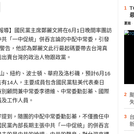
T
1
夏雨
-
報導】
國民黨主席鄭麗文將在6月1日晚間率團訪
中共「一中促統」併吞言論的中配中常委，引發
日警告，他認為鄭麗文此行最起碼要帶去台灣真
裁出賣台灣的政治人物跟政黨。
山、紐約、波士頓、華府及洛杉磯，預計6月16
有14人，主要成員包含國民黨駐美代表秦日
特別顧問兼中常委李德維、中常委勤彭蓁、國際
2
儀及工作人員。
宇提到，隨團的中配中常委勤彭蓁，不僅擔任中
3
台
國民黨內部長期主張中共「一中促統」的併吞言