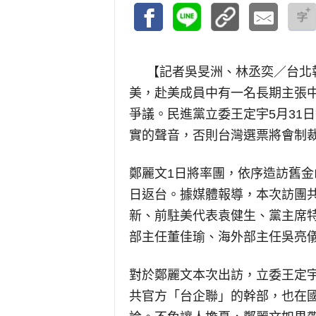
【記者吳旻洲、林丞奕／台北
美，赴美成員中有一名長期主張
爭議。民進黨立委王定宇5月31
實的聲音，否則台灣選票將會制
鄭麗文1日將率團，依序造訪舊金
日返台。據媒體報導，本次訪團共
新、前駐美代表袁健生、黨主席
部主任董佳瑜、海外部主任吳亮
對於鄭麗文本次出訪，立委王定
共官方「台企聯」的幹部，也在