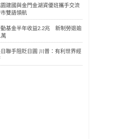
桃園建國與金門金湖資優班攜手交流
跨市雙語領航
動基金半年收益2.2兆 新制勞退逾
1萬
美日聯手阻貶日圓 川普：有利世界經
濟