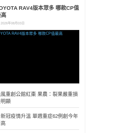
OYOTA RAV4版本眾多 哪款CP值
最高
2026年08月03日
颱風重創公館紅棗 果農：裂果嚴重損
失明顯
新冠疫情升溫 單週重症62例創今年
新高