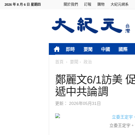
關於我們
訂報
購物
大紀元網系
2026 年 8 月 6 日 星期四
即時
要聞
中國
國際
首頁
要聞
政治
鄭麗文6/1訪美
遞中共論調
更新：
2026年05月31日
立委王定宇。