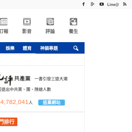
Line@
訂報
影音
評論
養生
娛樂
體育
神韻專題
一書引發三退大潮
前退出中共黨、團、隊總人數
4,782,041
退黨網站
人
門排行