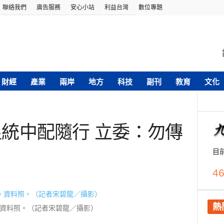
聯絡我們
廣告服務
安心小站
利益台灣
數位專題
財經
產業
兩岸
地方
科技
副刊
教育
文化
 促統中配隨行 立委：勿傳
目
46
熱
資料照。（記者宋碧龍／攝影）