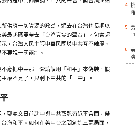
帶去的是中共的論調、中共的聲音，對台灣來講
4
人所供應一切資源的政黨，過去在台灣也長期以
5
勞
訪美最起碼要帶去「台灣真實的聲音」，包含超
1
顯示，台灣人民主張中華民國與中共互不隸屬、
6
更不要說一國兩制。
也不應把中共那一套論調用「和平」來偽裝，假
的主權不見了，只剩下中共的「一中」。
平
示，鄭麗文日前赴中與中共黨魁習近平會面，帶
在台海和平。如何在美中台之間創造三贏局面，