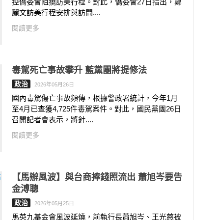
控僑委會阻撓訪美行程。對此，僑委會27日指出，鄭
麗文訪美行程安排與訪問....
閱讀更多
毒駕死亡事故攀升 藍黨團將提修法
政治
2026年05月26日
國內毒駕傷亡事故頻傳，根據警政署統計，今年1月
至4月已查獲4,725件毒駕案件。對此，國民黨團26日
召開記者會表示，將針....
閱讀更多
【馬辦風波】與台商捧錢照流出 蕭旭岑要告
金溥聰
政治
2026年05月25日
馬英九基金會風波延燒，前執行長蕭旭岑、王光慈被