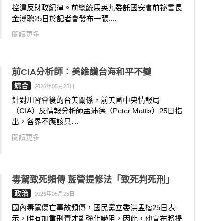
控違反財政紀律。前總統馬英九委託國安會前祕書長
金溥聰25日於記者會發布一張....
閱讀更多
前CIA分析師：美維護台海和平不變
綜合
2026年05月25日
針對川習會後的台美關係，前美國中央情報局
（CIA）反情報分析師孟沛德（Peter Mattis）25日指
出，各界不應該只....
閱讀更多
毒駕致死頻傳 藍營提修法「致死判死刑」
政治
2026年05月25日
國內毒駕傷亡事故頻傳，國民黨立委洪孟楷25日表
示，唯有加重刑責才能強化嚇阻，因此，他宣布將提