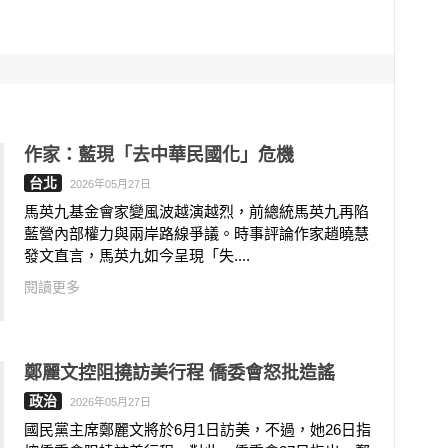
作家：藍現「去中華民國化」危機
台北
2026年05月27日
馬英九基金會家變風波越演越烈，前總統馬英九再陷
藍營內部權力與兩岸路線爭議。時事評論作家趙曉慧
發文直言，馬英九如今呈現「失....
閱讀更多
鄭麗文控阻撓訪美行程 僑委會怒批造謠
政治
2026年05月27日
國民黨主席鄭麗文將於6月1日訪美，不過，她26日指