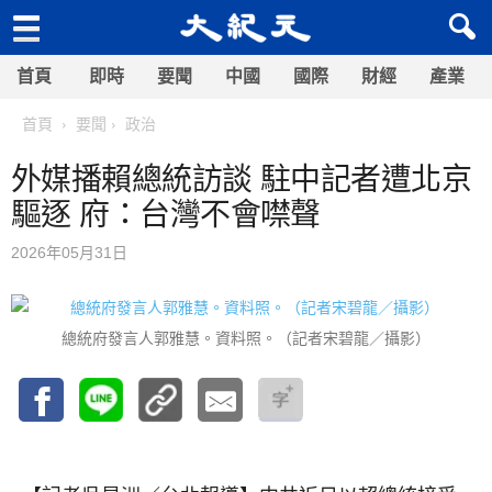
首頁
即時
要聞
中國
國際
財經
產業
首頁
要聞
政治
外媒播賴總統訪談 駐中記者遭北京
驅逐 府：台灣不會噤聲
2026年05月31日
總統府發言人郭雅慧。資料照。（記者宋碧龍／攝影）