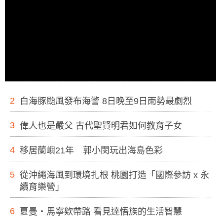
2
白海豚颱風發布海警 8日晚至9日雨勢最劇烈
3
偉人也是嚴父 古代聖賢明君如何教育子女
4
移居蘭嶼21年 郭小閔玩出海島色彩
5
從沖繩海風到環境扎根 桃園打造「國際參訪 x 永
續育樂營」
6
夏曼・馬寧欸帶路 看見達悟族的生活智慧