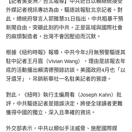
【記者吳旻洲／台北報導】
中共近日以賴總統接受
外媒記者視訊專訪為由，驅逐該報駐北京記者。對
此，總統府發言人郭雅慧31日指出，中共粗暴干預
新聞自由，突顯此刻的中共，正是區域與國際社會
的麻煩製造者，台灣不會因壓迫而沉默。
根據《紐約時報》報導，中共今年2月無預警驅逐其
駐中記者王月眉（Vivian Wang），理由是該報去年
底的活動播出賴清德預錄訪談。美國政府4月也「以
牙還牙」，吊銷新華社一名駐美記者的簽證。
對此，《紐時》執行主編周看（Joseph Kahn）批
評，中共驅逐記者是錯誤決定，將使全球讀者更難
獲得中國的獨立、深入且準確的資訊。
外交部表示，中共以類似手法威脅、施壓國際媒