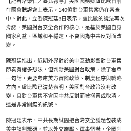
【記者常懷仁／臺北報導】
美國國務卿盧比歐日前
在國會聽證會上表示，140億對台軍售案仍在審查
中。對此，立委陳冠廷3日表示，盧比歐的說法再次
肯認，美國對台安全合作的核心，是基於美國自身
國家利益、區域和平穩定，不會因為中共反對而改
變。
陳冠廷指出，近期外界對於美中互動影響對台軍售
節奏有諸多想法，但判斷美國對台政策，除了看單
一句話，更要考慮美方實際政策、制度程序與戰略
方向。盧比歐已清楚表明，美國對台政策沒有改
變，且對台軍售不會因中共反對而被擱置或取消，
這是非常關鍵的訊號。
陳冠廷表示，中共長期試圖把台灣安全議題包裝成
美中談判籌碼，並以外交施壓、軍事恫嚇，企圖削