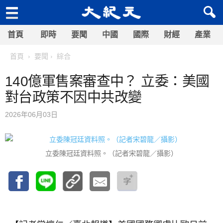
首頁
即時
要聞
中國
國際
財經
產業
首頁
要聞
綜合
140億軍售案審查中？ 立委：美國
對台政策不因中共改變
2026年06月03日
立委陳冠廷資料照。（記者宋碧龍／攝影）