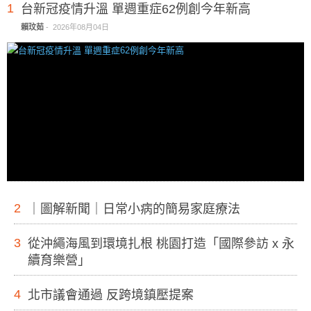
1
台新冠疫情升溫 單週重症62例創今年新高
賴玟茹
-
2026年08月04日
2
｜圖解新聞｜日常小病的簡易家庭療法
3
從沖繩海風到環境扎根 桃園打造「國際參訪 x 永
續育樂營」
4
北市議會通過 反跨境鎮壓提案