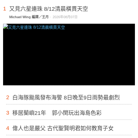
1
又見六星連珠 8/12清晨橫貫天空
Michael Wing 編譯／王月
-
2026年08月07日
2
白海豚颱風發布海警 8日晚至9日雨勢最劇烈
3
移居蘭嶼21年 郭小閔玩出海島色彩
4
偉人也是嚴父 古代聖賢明君如何教育子女