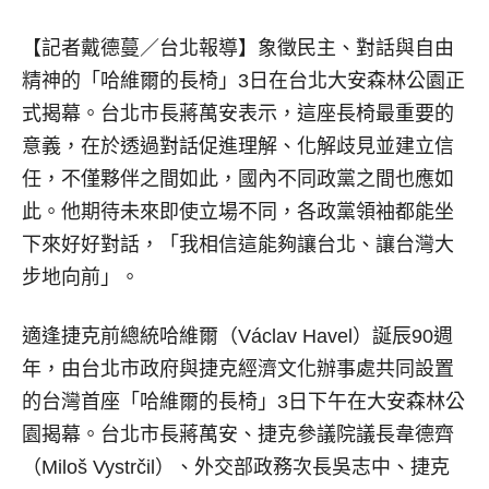
【記者戴德蔓／台北報導】
象徵民主、對話與自由
精神的「哈維爾的長椅」3日在台北大安森林公園正
式揭幕。台北市長蔣萬安表示，這座長椅最重要的
意義，在於透過對話促進理解、化解歧見並建立信
任，不僅夥伴之間如此，國內不同政黨之間也應如
此。他期待未來即使立場不同，各政黨領袖都能坐
下來好好對話，「我相信這能夠讓台北、讓台灣大
步地向前」。
適逢捷克前總統哈維爾（Václav Havel）誕辰90週
年，由台北市政府與捷克經濟文化辦事處共同設置
的台灣首座「哈維爾的長椅」3日下午在大安森林公
園揭幕。台北市長蔣萬安、捷克參議院議長韋德齊
（Miloš Vystrčil）、外交部政務次長吳志中、捷克