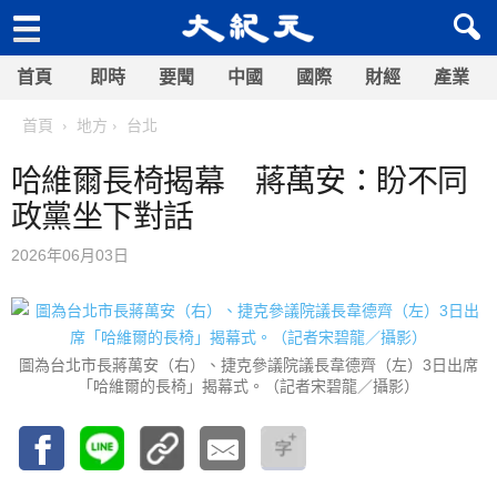
首頁
即時
要聞
中國
國際
財經
產業
首頁
地方
台北
哈維爾長椅揭幕 蔣萬安：盼不同
政黨坐下對話
2026年06月03日
圖為台北市長蔣萬安（右）、捷克參議院議長韋德齊（左）3日出席
「哈維爾的長椅」揭幕式。（記者宋碧龍／攝影）