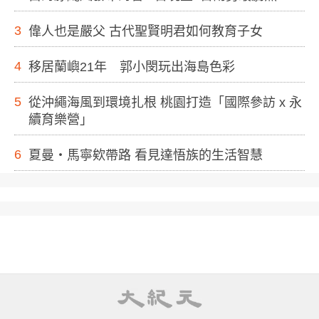
3
偉人也是嚴父 古代聖賢明君如何教育子女
4
移居蘭嶼21年 郭小閔玩出海島色彩
5
從沖繩海風到環境扎根 桃園打造「國際參訪 x 永
續育樂營」
6
夏曼・馬寧欸帶路 看見達悟族的生活智慧