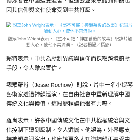
修煉者在中國遭受迫害，但過去並未意識到神韻也
因其信仰與文化使命受到中共打壓。
觀眾John Wright表示，《堅不可摧：神韻幕後的故事》紀錄片觸
動人心，使他不禁流淚。（記者楊陽／攝影）
賴特表示，中共為壓制異議與信仰而採取跨境鎮壓
手段，令人難以置信。
觀眾羅肖（Jesse Rochow）則說，片中一名小提琴
藝術家透過神韻巡演，在自由社會中重新理解中國
傳統文化與價值，這段歷程讓他很有共鳴。
羅肖表示，許多中國傳統文化在中共極權統治與文
化控制下遭到壓制，令人遺憾。他認為，外界應支
持神韻巡迴演出，也應讓更多人知道神韻正遭受中