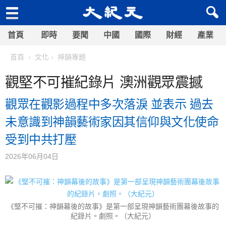
首頁
即時
要聞
中國
國際
財經
產業
首頁
文化
神韻專題
觀堅不可摧紀錄片 澳洲觀眾震撼
觀眾在觀影過程中多次落淚 並表示 過去
未意識到神韻藝術家因其信仰與文化使命
受到中共打壓
2026年06月04日
《堅不可摧：神韻幕後的故事》是第一部呈現神韻藝術團幕後故事的
紀錄片。劇照。（大紀元）