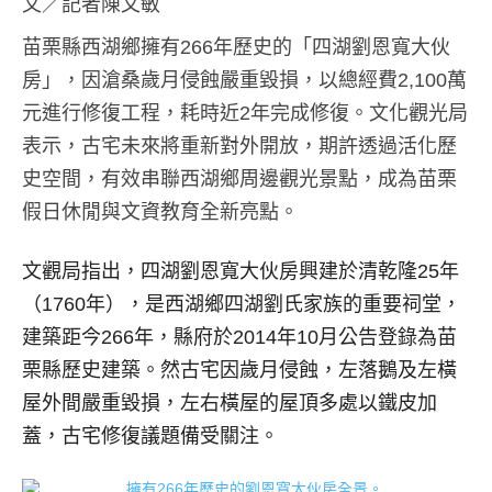
文／記者陳文敏
苗栗縣西湖鄉擁有266年歷史的「四湖劉恩寬大伙
房」，因滄桑歲月侵蝕嚴重毀損，以總經費2,100萬
元進行修復工程，耗時近2年完成修復。文化觀光局
表示，古宅未來將重新對外開放，期許透過活化歷
史空間，有效串聯西湖鄉周邊觀光景點，成為苗栗
假日休閒與文資教育全新亮點。
文觀局指出，四湖劉恩寬大伙房興建於清乾隆25年
（1760年），是西湖鄉四湖劉氏家族的重要祠堂，
建築距今266年，縣府於2014年10月公告登錄為苗
栗縣歷史建築。然古宅因歲月侵蝕，左落鵝及左橫
屋外間嚴重毀損，左右橫屋的屋頂多處以鐵皮加
蓋，古宅修復議題備受關注。