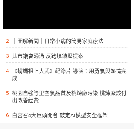
2
｜圖解新聞｜日常小病的簡易家庭療法
3
北市議會通過 反跨境鎮壓提案
4
《揹媽祖上大武》紀錄片 導演：用勇氣與熱情完
成
5
桃園自強等里空氣品質及桃煉廠污染 桃煉廠該付
出改善經費
6
白宮召4大巨頭開會 敲定AI模型安全框架