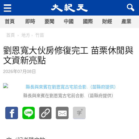
首頁
即時
要聞
中國
國際
財經
產業
首頁
地方
竹苗
劉恩寬大伙房修復完工 苗栗休閒與
文資新亮點
2026年07月08日
縣長與來賓在劉恩寬古宅前合影.（苗縣府提供）