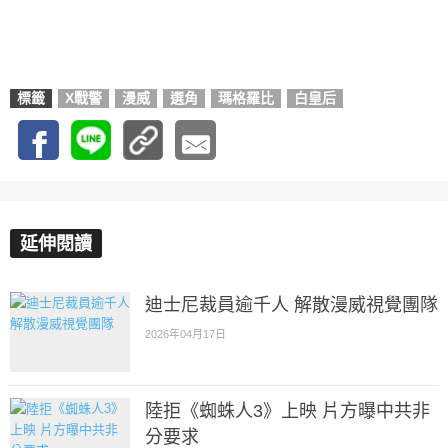
標籤
X戰警
漫威
選角
瑪格羅比
白皇后
延伸閱讀
迪士尼裁員逾千人 解散漫威視覺團隊
2026年04月17日
陸拒《蜘蛛人3》上映 片方曝中共非
分要求