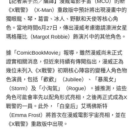
【記者葉子杰／編譯】
漫威電影宇宙（MCU）的新
《X戰警》（X-Man）重啟版中預計將出現漫畫中的
獨眼龍、琴‧葛雷、冰人、野獸和天使等核心角
色。當地時間6月27日，傳出漫威考慮邀請澳洲女星
瑪格羅比（Margot Robbie）飾演片中的其他角色。
據「ComicBookMovie」報導，雖然漫威尚未正式
證實相關消息，但近來持續有傳聞指出，漫威正為
幾位未列入《X戰警》初期核心陣容的變種人角色物
色演員，包括「歡歡」（Jubilee）、「暴風女」
（Storm）及「小淘氣」（Rogue）。據推測，這些
角色可能會率先以配角形式亮相，之後再正式成為X
戰警的一員。此外，「白皇后」艾瑪佛斯特
（Emma Frost）將首次在漫威電影宇宙亮相，並在
《X戰警》重啟版中出現。