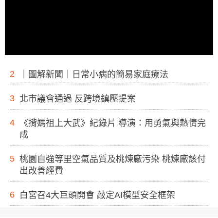
2
｜圖解新聞｜日常小病的簡易家庭療法
3
北市議會通過 反跨境鎮壓提案
4
《揹媽祖上大武》紀錄片 導演：用勇氣與熱情完
成
5
桃園自強等里空氣品質及桃煉廠污染 桃煉廠該付
出改善經費
6
白宮召4大巨頭開會 敲定AI模型安全框架