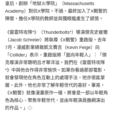
皇后，創辦「地獄火學院」（Massachusetts
Academy）對抗X學院。不過，最終加入了X戰警的
陣營，擔任X學院的教師並與獨眼龍產生了感情。
《雷霆特攻隊*》（Thunderbolts*）導演傑克史崔爾
（Jacob Schreier）將執導《X戰警》重啟版。去年
7月，漫威影業總裁凱文費吉（Kevin Feige）向
「Collider」表示，重啟版將「面向年輕人」：「傑
克導演非常聰明且才華洋溢。我們在《雷霆特攻隊
*》中與他合作得非常愉快。如果你看過那部電影，
就會發現他在角色互動上的處理手法，他亦很能掌
握，此外，他也非常了解年輕世代的喜好。畢竟，
《X戰警》就像漫畫原作一樣，將會是一部以年輕角
色為核心、聚焦年輕世代，並由年輕演員擔綱演出
的作品。」◇