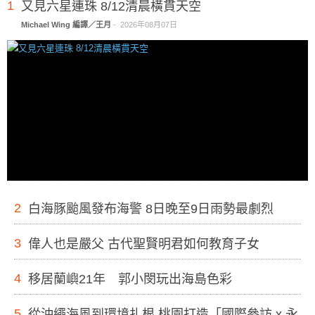
1
又見六星連珠 8/12清晨橫貫天空
Michael Wing 編譯／王月
-
2026年08月07日
2
白海豚颱風發布海警 8日晚至9日雨勢最劇烈
3
偉人也是嚴父 古代聖賢明君如何教育子女
4
移居蘭嶼21年 郭小閔玩出海島色彩
5
從沖繩海風到環境扎根 桃園打造「國際參訪 x 永