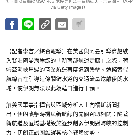
預。圖為貨櫃船MSC Reef號停靠柯法干貨櫃碼頭。示意圖。（AFP
via Getty Images）
【記者李言／綜合報導】
在美國與阿曼引導商船駛
入緊貼阿曼海岸線的「新南部航運走廊」之際，荷
姆茲海峽周邊的商業航運再度遭到襲擊。這條替代
航線旨在引導這條關鍵水道的交通流量遠離伊朗水
域，使伊朗無法以此為藉口進行干預。
前美國軍事指揮官與區域分析人士向福斯新聞指
出，伊朗襲擊時機與新航線的開闢密切相關；隨著
新航道及區域基礎設施逐步削弱伊朗對海峽的控制
力，伊朗正試圖維護其核心戰略優勢。