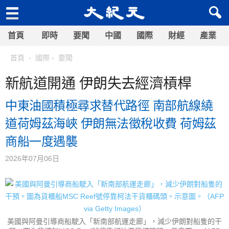
首頁
即時
要聞
中國
國際
財經
產業
首頁
國際
要聞
新航道開通 伊朗失去經濟槓桿
中東油國積極尋求替代路徑 南部航線繞
道荷姆茲海峽 伊朗無法徵稅收費 荷姆茲
商船一度遇襲
2026年07月06日
美國與阿曼引導商船駛入「新南部航運走廊」，減少伊朗對船隻的干