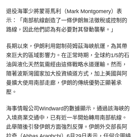
退役海軍少將蒙哥馬利（Mark Montgomery）表
示：「南部航線創造了一條伊朗無法徵稅或控制的
路線，因此他們認為有必要對其發動襲擊。」
長期以來，伊朗利用鉗制荷姆茲海峽航運，為其帶
來巨大的區域影響力。在正常時期，全球約1/5的石
油與液化天然氣需經由這條戰略水道運輸。然而，
隨著波斯灣國家加大投資繞道方式，加上美國與阿
曼擴大使用南部走廊，伊朗的傳統優勢正顯著承
壓。
海事情報公司Windward的數據顯示，通過該海峽的
入境商業交通中，已有近一半開始轉用南部航線。
此舉隨後引發伊朗方面強烈反彈。伊朗外交部長阿
拉奇（Abbas Araghchi）6月29日表示，任何企圖繞