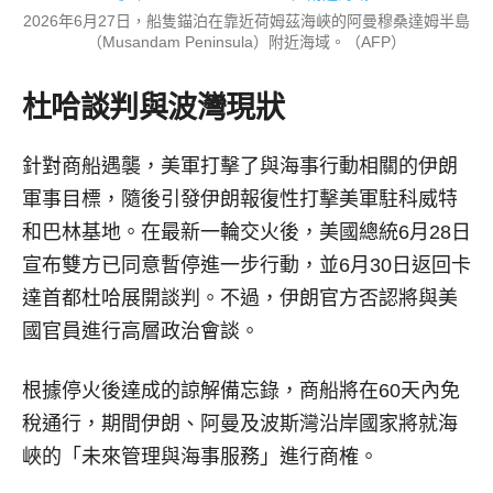
2026年6月27日，船隻錨泊在靠近荷姆茲海峽的阿曼穆桑達姆半島
（Musandam Peninsula）附近海域。（AFP）
杜哈談判與波灣現狀
針對商船遇襲，美軍打擊了與海事行動相關的伊朗
軍事目標，隨後引發伊朗報復性打擊美軍駐科威特
和巴林基地。在最新一輪交火後，美國總統6月28日
宣布雙方已同意暫停進一步行動，並6月30日返回卡
達首都杜哈展開談判。不過，伊朗官方否認將與美
國官員進行高層政治會談。
根據停火後達成的諒解備忘錄，商船將在60天內免
稅通行，期間伊朗、阿曼及波斯灣沿岸國家將就海
峽的「未來管理與海事服務」進行商榷。