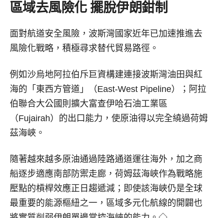
區域去風險化 擺脫伊朗鉗制
面對航道安全風險，波斯灣國家近年已加速推進去
風險化戰略，積極尋求替代貿易路徑。
例如沙烏地阿拉伯斥巨資構建連接波斯灣油田與紅
海的「東西方管道」（East-West Pipeline）；阿拉
伯聯合大公國則擴大富查伊哈石油工業區
（Fujairah）的出口能力，使原油得以完全繞過荷姆
茲海峽。
隨著越來越多原油通過陸路通道運往海外，加之商
船逐步適應南部防禦走廊，荷姆茲海峽作為戰略施
壓點的槓桿效應正日趨遞減；即使該海峽仍是全球
最重要的能源樞紐之一，區域多元化航線的開闢也
將實質削弱伊朗單邊掌控海峽的能力。◇