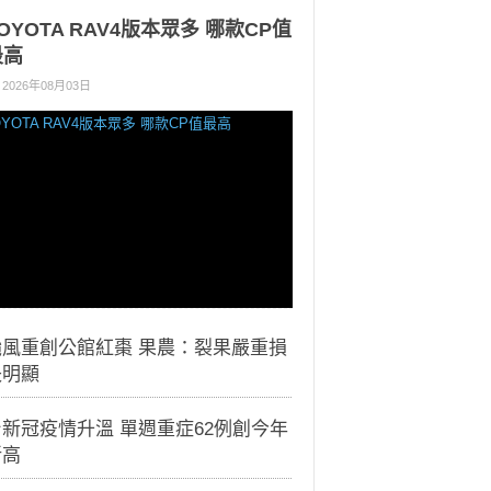
OYOTA RAV4版本眾多 哪款CP值
最高
2026年08月03日
颱風重創公館紅棗 果農：裂果嚴重損
失明顯
新冠疫情升溫 單週重症62例創今年
新高