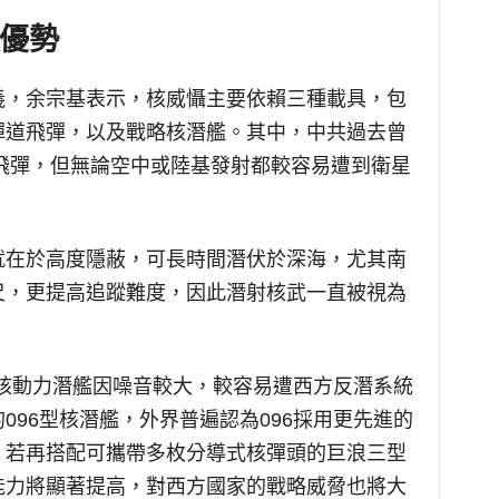
優勢
義，余宗基表示，核威懾主要依賴三種載具，包
彈道飛彈，以及戰略核潛艦。其中，中共過去曾
基飛彈，但無論空中或陸基發射都較容易遭到衛星
。
就在於高度隱蔽，可長時間潛伏於深海，尤其南
尺，更提高追蹤難度，因此潛射核武一直被視為
型核動力潛艦因噪音較大，較容易遭西方反潛系統
096型核潛艦，外界普遍認為096採用更先進的
，若再搭配可攜帶多枚分導式核彈頭的巨浪三型
能力將顯著提高，對西方國家的戰略威脅也將大