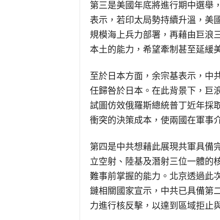
第三是美國年底將進行期中選舉
表示，若印太局勢持續升溫，美
規模海上兵力部署，再藉由巨浪
本土的能力，希望牽制甚至延緩
至於日本方面，余宗基表示，中
任歸咎於日本。在此背景下，巨
試圖仿效俄羅斯總統普丁近年採
衝突的決策成本，使兩國在軍事
第四是中共想藉此展現共軍具備
立空射、陸基及潛射三位一體的
難事前掌握的能力。北京透過此
鏈相關國家宣示，中共已具備第
力進行核反擊，以達到區域拒止