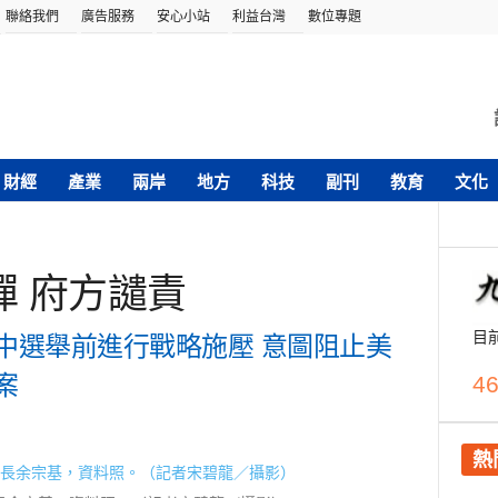
聯絡我們
廣告服務
安心小站
利益台灣
數位專題
財經
產業
兩岸
地方
科技
副刊
教育
文化
彈 府方譴責
目
中選舉前進行戰略施壓 意圖阻止美
案
46
熱