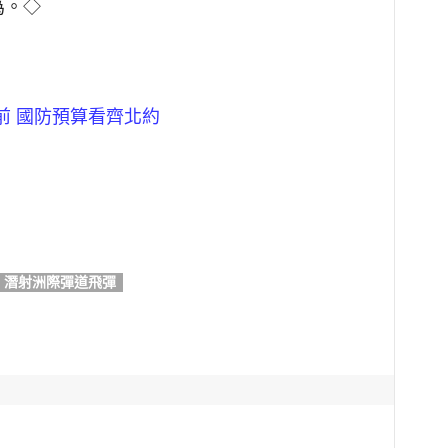
為。◇
前 國防預算看齊北約
潛射洲際彈道飛彈