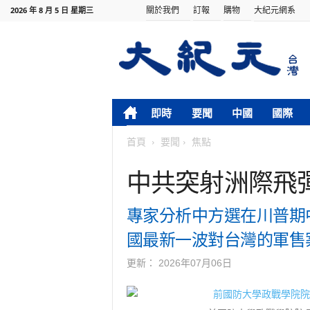
關於我們
訂報
購物
大紀元網系
2026 年 8 月 5 日 星期三
即時
要聞
中國
國際
首頁
要聞
焦點
中共突射洲際飛
專家分析中方選在川普期
國最新一波對台灣的軍售
更新：
2026年07月06日