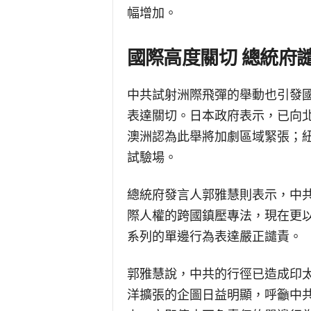
幅增加。
國際高度關切 總統府
中共試射洲際飛彈的舉動也引發
表達關切。日本政府表示，已向
澳洲認為此舉將加劇區域緊張；
試驗場。
總統府發言人郭雅慧則表示，中
際人權的跨國鎮壓專法，現在更
系列的單邊行為表達嚴正譴責。
郭雅慧說，中共的行徑已造成印
洋擴張的企圖日益明顯，呼籲中