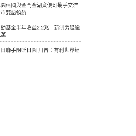
桃園建國與金門金湖資優班攜手交流
跨市雙語領航
動基金半年收益2.2兆 新制勞退逾
1萬
美日聯手阻貶日圓 川普：有利世界經
濟