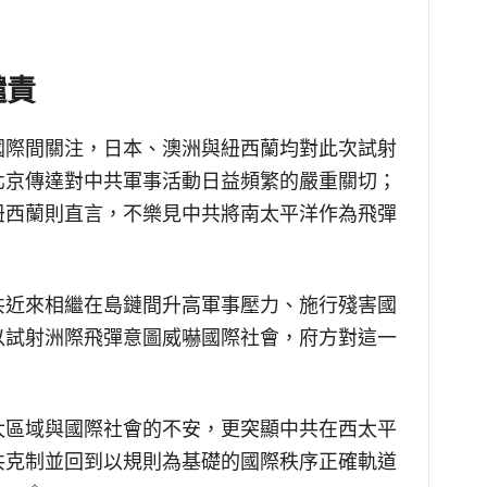
譴責
國際間關注，日本、澳洲與紐西蘭均對此次試射
北京傳達對中共軍事活動日益頻繁的嚴重關切；
紐西蘭則直言，不樂見中共將南太平洋作為飛彈
共近來相繼在島鏈間升高軍事壓力、施行殘害國
以試射洲際飛彈意圖威嚇國際社會，府方對這一
太區域與國際社會的不安，更突顯中共在西太平
共克制並回到以規則為基礎的國際秩序正確軌道