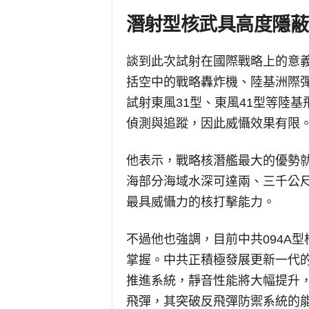
潛射型核武具高度隱蔽
談到此次試射在國際戰略上的意
括空中的戰略轟炸機、陸基洲際
試射東風31型、東風41型等陸
偵測與追蹤，因此威懾效果有限
他表示，戰略核潛艦最大的優勢
海部分海域水深可達兩、三千公
最具威懾力的核打擊能力。
不過他也強調，目前中共094A
掌握。中共正積極發展更新一代的
推進系統，靜音性能將大幅提升
飛彈，其突破反飛彈防禦系統的