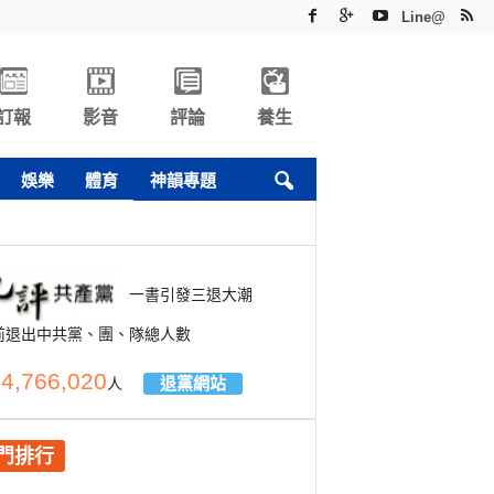
Line@
訂報
影音
評論
養生
娛樂
體育
神韻專題
一書引發三退大潮
前退出中共黨、團、隊總人數
4,766,020
退黨網站
人
門排行