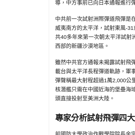
導，中方事前已向日本通報進行
中共前一次試射洲際彈道飛彈是在2
威夷南方的太平洋，試射東風-31
共40多年來第一次朝太平洋試射
西部的新疆沙漠地區。
雖然中共官方通報未揭露試射飛
載台與太平洋長程彈道軌跡，軍事
彈聲稱最大射程超過1萬2,00
核潛艦只需在中國近海的堡壘海
頭直接投射至美洲大陸。
專家分析試射飛彈四大
前國防大學政治作戰學院院長余