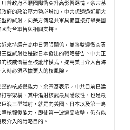
，川普政府不願國際衝突升高影響選情。余宗基
國政府的政治壓力勢必增加，中共想透過近期大
三型的試射，向美方傳達共軍具備直接打擊美國
美國對台軍售與相關支持。
共近來持續升高中日緊張關係，並將雙邊衝突責
浪三型試射也是對日本發出的戰略警告。中共正
取的核威懾甚至核訛詐模式，提高美日介入台海
介入時必須承擔更大的核風險。
完整的核威懾能力。余宗基表示，中共目前已建
核打擊架構，其中潛射核武最具隱蔽性，也是最
次巨浪三型試射，就是向美國、日本以及第一島
二擊核報復能力，即使第一波遭受攻擊，仍有能
與反介入的戰略目的。