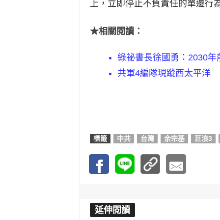
上，立即停止不負責任的單邊行
★相關閱讀：
綠祕書長徐國勇：2030年
共軍4編隊現蹤西太平洋
標籤
中共
台灣
余宗基
巨浪3
延伸閱讀