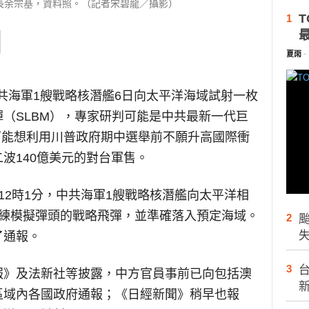
長余宗基，資料照。（記者宋碧龍／攝影）
T
1
夏雨
-
共海軍1艘戰略核潛艦6日向太平洋海域試射一枚
（SLBM），專家研判可能是中共最新一代巨
共可能想利用川普政府期中選舉前不願升高國際衝
波140億美元的對台軍售。
12時1分，中共海軍1艘戰略核潛艦向太平洋相
訓練模擬彈頭的戰略飛彈，並準確落入預定海域。
2
了通報。
3
台
報》及法新社等披露，中方官員事前已向包括澳
區域內各國政府通報；《日經新聞》稍早也報