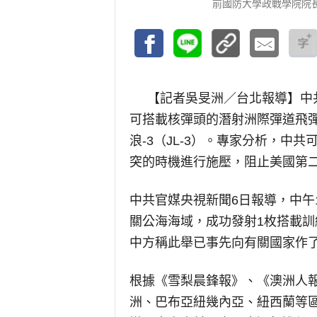
前國防大學政戰學院院
【記者吳旻洲／台北報導】
中
可搭載核彈頭的潛射洲際彈道飛彈
浪-3（JL-3）。專家分析，中
突的時機進行施壓，阻止美國第二
中共官媒央視新聞6日報導，中午
關公海海域，成功發射1枚搭載
中方稱此舉已事先向有關國家作
根據《雪梨晨鋒報》、《澳洲人
洲、巴布亞紐幾內亞、紐西蘭等