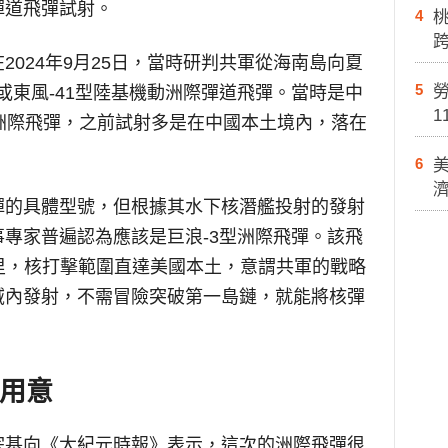
彈道飛彈試射。
4
024年9月25日，當時研判共軍從海南島向夏
5
勞
或東風-41型陸基機動洲際彈道飛彈。當時是中
1
洲際飛彈，之前試射多是在中國本土境內，落在
6
彈的具體型號，但根據其水下核潛艦投射的發射
專家普遍認為應該是巨浪-3型洲際飛彈。該飛
0公里，核打擊範圍直達美國本土，意謂共軍的戰略
域內發射，不需冒險突破第一島鏈，就能將核彈
用意
宗基向《大紀元時報》表示，這次的洲際飛彈很