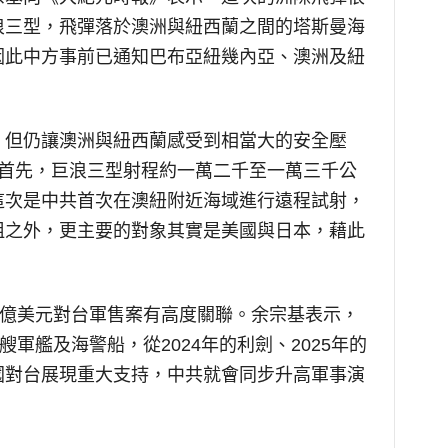
浪三型，飛彈落於澳洲與紐西蘭之間的塔斯曼海
因此中方事前已通知巴布亞紐幾內亞、澳洲及紐
，但仍讓澳洲與紐西蘭感受到相當大的安全壓
，首先，巨浪三型射程約一萬二千至一萬三千公
這次是中共首次在澳紐附近海域進行遠程試射，
阻之外，更主要的對象其實是美國與日本，藉此
0億美元對台軍售案有高度關聯。余宗基表示，
艘軍艦及海警船，從2024年的利劍、2025年的
國對台展現重大支持，中共就會同步升高軍事演
。