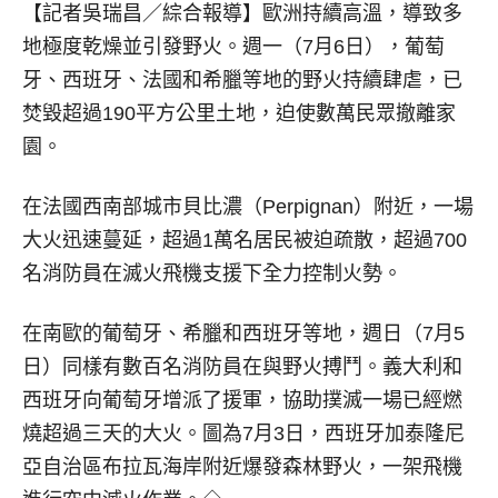
【記者吳瑞昌／綜合報導】
歐洲持續高溫，導致多
地極度乾燥並引發野火。週一（7月6日），葡萄
牙、西班牙、法國和希臘等地的野火持續肆虐，已
焚毀超過190平方公里土地，迫使數萬民眾撤離家
園。
在法國西南部城市貝比濃（Perpignan）附近，一場
大火迅速蔓延，超過1萬名居民被迫疏散，超過700
名消防員在滅火飛機支援下全力控制火勢。
在南歐的葡萄牙、希臘和西班牙等地，週日（7月5
日）同樣有數百名消防員在與野火搏鬥。義大利和
西班牙向葡萄牙增派了援軍，協助撲滅一場已經燃
燒超過三天的大火。圖為7月3日，西班牙加泰隆尼
亞自治區布拉瓦海岸附近爆發森林野火，一架飛機