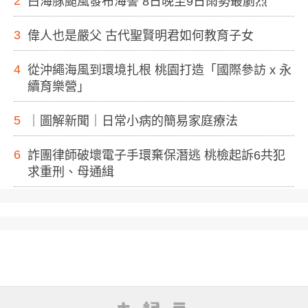
2
白海豚颱風發布海警 8日晚至9日雨勢最劇烈
3
偉人也是嚴父 古代聖賢明君如何教育子女
4
從沖繩海風到環境扎根 桃園打造「國際參訪 x 永
續育樂營」
5
｜圖解新聞｜日常小病的簡易家庭療法
6
詐團律師破壞電子手環棄保潛逃 桃檢起訴6共犯
求重刑、母通緝