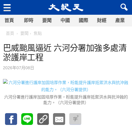
首頁
即時
要聞
中國
國際
財經
產業
首頁
要聞
焦點
巴威颱風逼近 六河分署加強多處清
淤護岸工程
2026年07月08日
六河分署進行護岸加固培厚作業，盼能提升護岸抵禦洪水與抗沖蝕的
能力。（六河分署提供）