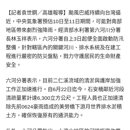
【記者袁世鋼／高雄報導】
颱風巴威持續向台灣逼
近，中央氣象署預估10日至11日期間，可能對南部
地區帶來劇烈強降雨。經濟部水利署第六河川分署
長林玉祥表示，六河分署自上3日起便全面啟動防汛
整備，針對轄區內的關鍵河川、排水系統及在建工
程進行嚴密的防災盤點，戮力守護居民的生命財產
安全。
六河分署表示，目前二仁溪流域的清淤與護岸加強
工作正加速進行。自6月22日迄今，石安橋鄰近河段
清疏量累計達6,300立方公尺。工程人員也正加速清
除先前0624豪雨造成的美勞橋下游月世界排水淤積
土方，確保恢復原有的通洪能力。