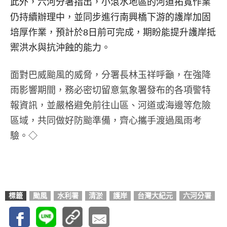
此外，六河分署指出，小滾水地區的河道拓寬作業
仍持續辦理中，並同步進行南興橋下游的護岸加固
培厚作業，預計於8日前可完成，期盼能提升護岸抵
禦洪水與抗沖蝕的能力。
面對巴威颱風的威脅，分署長林玉祥呼籲，在強降
雨影響期間，務必密切留意氣象署發布的各項警特
報資訊，並嚴格避免前往山區、河道或海邊等危險
區域，共同做好防颱準備，齊心攜手渡過風雨考
驗。◇
標籤
颱風
水利署
清淤
護岸
台灣大紀元
六河分署