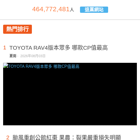
464,772,481
退黨網站
人
熱門排行
1
TOYOTA RAV4版本眾多 哪款CP值最高
夏雨
-
2026年08月03日
2
颱風重創公館紅棗 果農：裂果嚴重損失明顯