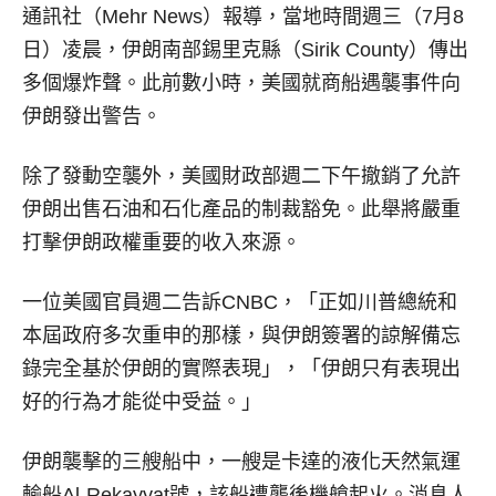
通訊社（Mehr News）報導，當地時間週三（7月8
日）凌晨，伊朗南部錫里克縣（Sirik County）傳出
多個爆炸聲。此前數小時，美國就商船遇襲事件向
伊朗發出警告。
除了發動空襲外，美國財政部週二下午撤銷了允許
伊朗出售石油和石化產品的制裁豁免。此舉將嚴重
打擊伊朗政權重要的收入來源。
一位美國官員週二告訴CNBC，「正如川普總統和
本屆政府多次重申的那樣，與伊朗簽署的諒解備忘
錄完全基於伊朗的實際表現」，「伊朗只有表現出
好的行為才能從中受益。」
伊朗襲擊的三艘船中，一艘是卡達的液化天然氣運
輸船Al-Rekayyat號，該船遭襲後機艙起火。消息人