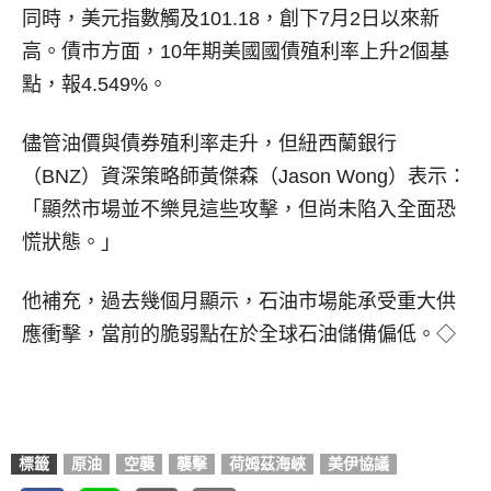
同時，美元指數觸及101.18，創下7月2日以來新
高。債市方面，10年期美國國債殖利率上升2個基
點，報4.549%。
儘管油價與債券殖利率走升，但紐西蘭銀行
（BNZ）資深策略師黃傑森（Jason Wong）表示：
「顯然市場並不樂見這些攻擊，但尚未陷入全面恐
慌狀態。」
他補充，過去幾個月顯示，石油市場能承受重大供
應衝擊，當前的脆弱點在於全球石油儲備偏低。◇
標籤
原油
空襲
襲擊
荷姆茲海峽
美伊協議