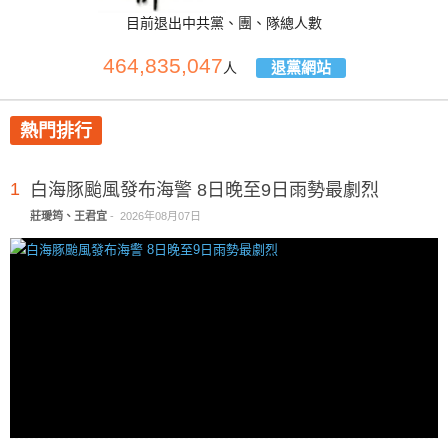
目前退出中共黨、團、隊總人數
464,835,047
退黨網站
人
熱門排行
1
白海豚颱風發布海警 8日晚至9日雨勢最劇烈
莊璦筠、王君宜
-
2026年08月07日