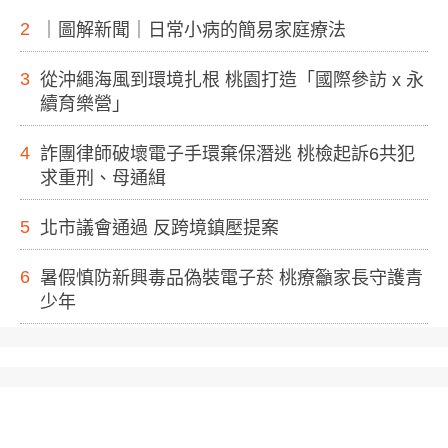
2
｜圖解新聞｜日常小病的簡易家庭療法
3
從沖繩海風到環境扎根 桃園打造「國際參訪 x 永
續育樂營」
4
詐團律師破壞電子手環棄保潛逃 桃檢起訴6共犯
求重刑、母通緝
5
北市議會通過 反跨境鎮壓提案
6
暑假慎防新興毒品偽裝電子菸 桃療籲家長守護青
少年