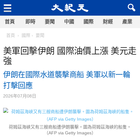
首頁
即時
要聞
中國
國際
財經
產業
首頁
國際
要聞
美軍回擊伊朗 國際油價上漲 美元走
強
伊朗在國際水道襲擊商船 美軍以新一輪
打擊回應
2026年07月08日
荷姆茲海峽又有三艘商船遭伊朗襲擊。圖為荷姆茲海峽的船隻。
（AFP via Getty Images）