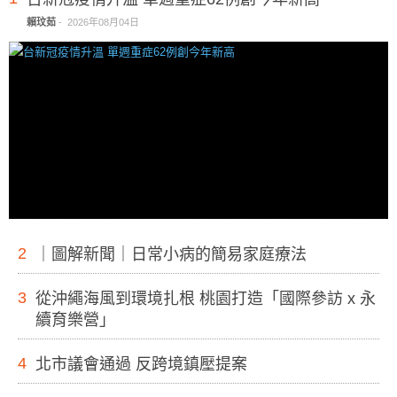
賴玟茹
-
2026年08月04日
2
｜圖解新聞｜日常小病的簡易家庭療法
3
從沖繩海風到環境扎根 桃園打造「國際參訪 x 永
續育樂營」
4
北市議會通過 反跨境鎮壓提案