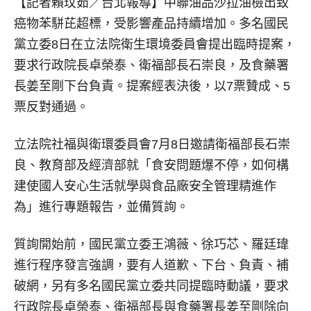
【記者賴玟茹／台北報導】
中聯油品沙拉油檢出致
癌物苯駢芘超標，受影響產品持續增加。多名國民
黨立委8日在立法院衛生環境委員會提出臨時提案，
要求行政院長卓榮泰、衛福部長石崇良，及食藥署
長姜至剛下台負責。提案經表決後，以7票贊成、5
票反對通過。
立法院社福與衛環委員會7月8日邀請衛福部長石崇
良、教育部及經濟部就「食安問題爆不停，如何構
建使國人安心生活就學與食品廠安全管理精進作
為」進行專題報告，並備質詢。
質詢開始前，國民黨立委王鴻薇、徐巧芯、羅廷瑋
進行程序發言強調，要有人道歉、下台、負責、補
破網，另有多名國民黨立委共同提臨時動議，要求
行政院長卓榮泰、衛福部長與食藥署長姜至剛除向