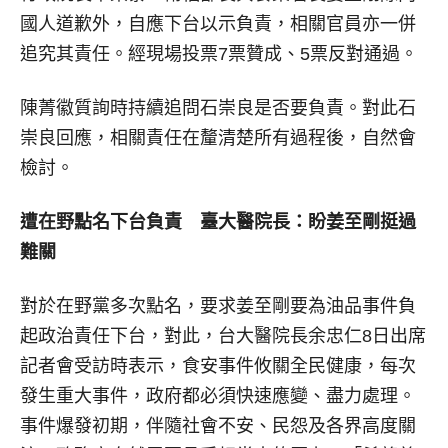
國人道歉外，自應下台以示負責，相關官員亦一併
追究其責任。經現場投票7票贊成、5票反對通過。
陳菁徽質詢時持續追問石崇良是否要負責。對此石
崇良回應，相關責任在釐清楚所有過程後，自然會
檢討。
遭在野點名下台負責 臺大醫院長：盼姜至剛挺過
難關
對於在野黨多次點名，要求姜至剛要為油品事件負
起政治責任下台，對此，台大醫院長余忠仁8日出席
記者會受訪時表示，食安事件攸關全民健康，每次
發生重大事件，政府都必須快速應變、盡力處理。
事件爆發初期，伴隨社會不安、民怨及各界高度關