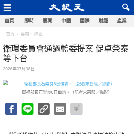
首頁
即時
要聞
中國
國際
財經
產業
首頁
要聞
綜合
衛環委員會通過藍委提案 促卓榮泰
等下台
2026年07月08日
衛福部長石崇良8日備詢。（記者宋碧龍／攝影）