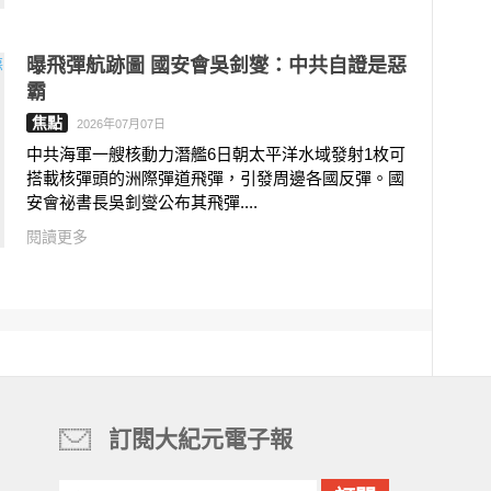
曝飛彈航跡圖 國安會吳釗燮：中共自證是惡
霸
焦點
2026年07月07日
中共海軍一艘核動力潛艦6日朝太平洋水域發射1枚可
搭載核彈頭的洲際彈道飛彈，引發周邊各國反彈。國
安會祕書長吳釗燮公布其飛彈....
閱讀更多
訂閱大紀元電子報