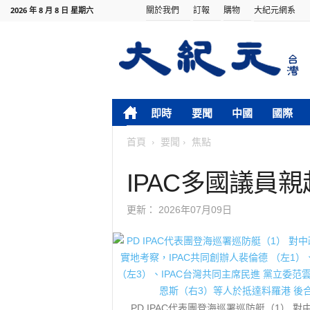
關於我們
訂報
購物
大紀元網系
2026 年 8 月 8 日 星期六
即時
要聞
中國
國際
首頁
要聞
焦點
IPAC多國議員
更新：
2026年07月09日
PD IPAC代表團登海巡署巡防艇（1） 