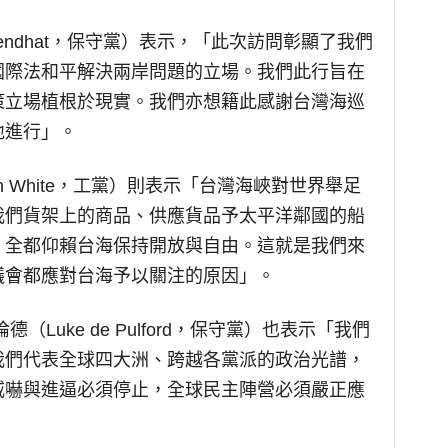
gendhat，保守黨）表示，「此次訪問彰顯了我們
國際法和平解決兩岸問題的立場。我們此行旨在
策立場植根於現實。我們亦想籍此感謝台灣海巡
地進行」。
n White，工黨）則表示「台灣海峽對世界舉足
我們貨架上的商品、供應貨品予太平洋鄰國的船
，全都仰賴台海保持開放與自由。這就是我們來
議會都應對台海予以關注的原因」。
（Luke de Pulford，保守黨）也表示「我們
我們代表全球四大洲、跨越各黨派的政治光譜，
威嚇與進逼必須停止，全球民主陣營必須嚴正應