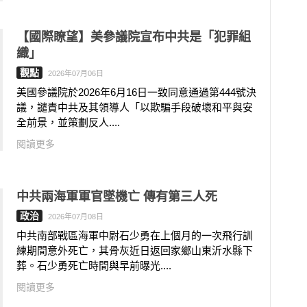
【國際瞭望】美參議院宣布中共是「犯罪組
織」
觀點
2026年07月06日
美國參議院於2026年6月16日一致同意通過第444號決
議，譴責中共及其領導人「以欺騙手段破壞和平與安
全前景，並策劃反人....
閱讀更多
中共兩海軍軍官墜機亡 傳有第三人死
政治
2026年07月08日
中共南部戰區海軍中尉石少勇在上個月的一次飛行訓
練期間意外死亡，其骨灰近日返回家鄉山東沂水縣下
葬。石少勇死亡時間與早前曝光....
閱讀更多