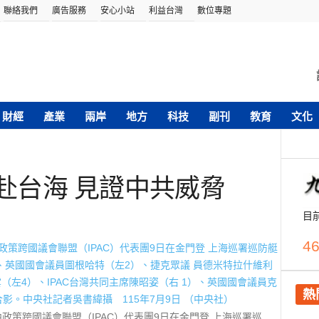
聯絡我們
廣告服務
安心小站
利益台灣
數位專題
財經
產業
兩岸
地方
科技
副刊
教育
文化
親赴台海 見證中共威脅
目
46
熱
對中政策跨國議會聯盟（IPAC）代表團9日在金門登 上海巡署巡