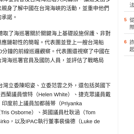
以親身了解中國在台灣海峽的活動，並重申他們
的承諾。
5
際
並聽取了海巡署關於關鍵海上基礎設施保護、非對
6
供應鏈韌性的簡報。代表團並登上一艘台灣船
0分鐘的前線巡邏觀察。代表團還視察了中國在
台灣海巡署官員及國防人員，並評估了戰略局
了台灣立委陳昭姿、立委范雲之外，還包括英國下
、紐西蘭議員懷特（Helen White）、捷克眾議員戴
ili）、印度前上議員加都薇蒂（Priyanka
Tris Osborne）、英國議員杜耿涵（Tom
 Sirko，以及IPAC執行董事裴倫德（Luke de