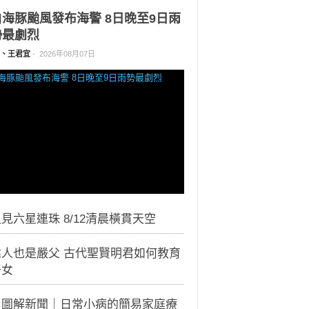
白海豚颱風發布海警 8日晚至9日雨
勢最劇烈
、王君宜
-
2026年08月07日
見六星連珠 8/12清晨橫貫天空
偉人也是嚴父 古代聖賢明君如何教育
子女
｜圖解新聞｜日常小病的簡易家庭療