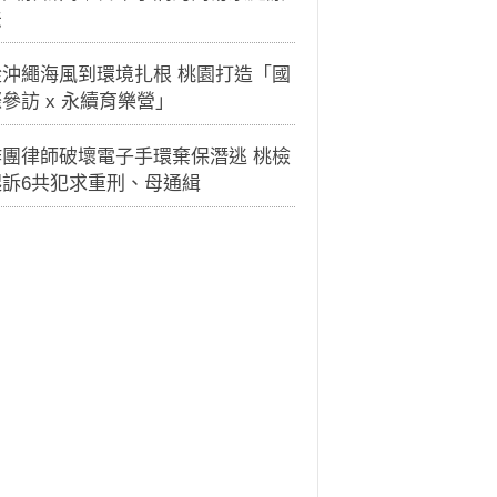
法
從沖繩海風到環境扎根 桃園打造「國
參訪 x 永續育樂營」
詐團律師破壞電子手環棄保潛逃 桃檢
起訴6共犯求重刑、母通緝