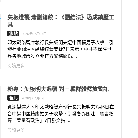
矢板遭襲 蕭副總統：《團結法》恐成鎮壓工
具
焦點
2026年07月07日
印太戰略智庫執行長矢板明夫遭中國籍男子攻擊，引
發社會關注。副總統蕭美琴7日表示，中共不僅在世
界各地城市設立非官方警務據點....
閱讀更多
粉專：矢板明夫遇襲 對三種群體釋放警訊
台北
2026年07月07日
資深媒體人、印太戰略智庫執行長矢板明夫7月6日在
台中遭中國籍廖姓男子攻擊，引發各界關注。臉書粉
專「聲量看政治」7日發文指....
閱讀更多