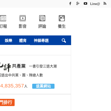
Line@
訂報
影音
評論
養生
娛樂
體育
神韻專題
一書引發三退大潮
前退出中共黨、團、隊總人數
4,835,357
退黨網站
人
門排行