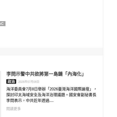
AC
李問示警中共欲將第一島鏈「內海化」
政治
2026年07月08日
海洋委員會7月8日舉辦「2026臺灣海洋國際論壇」，
探討印太海域安全及海洋治理議題。國安會副祕書長
李問表示，中共近年透過....
閱讀更多