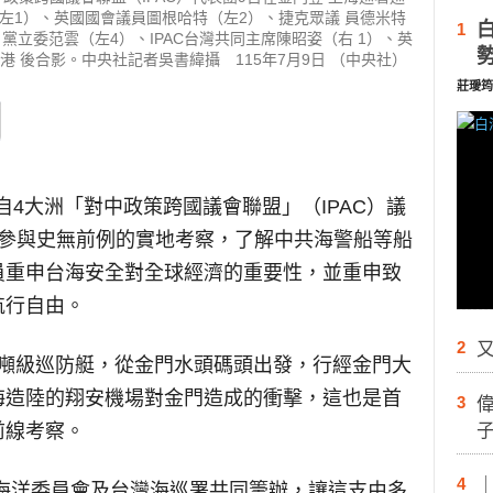
（左1）、英國國會議員圖根哈特（左2）、捷克眾議 員德米特
1
 黨立委范雲（左4）、IPAC台灣共同主席陳昭姿（右 1）、英
 後合影。中央社記者吳書緯攝 115年7月9日 （中央社）
莊璦筠
自4大洲「對中政策跨國議會聯盟」（IPAC）議
，參與史無前例的實地考察，了解中共海警船等船
員重申台海安全對全球經濟的重要性，並重申致
航行自由。
2
又
00噸級巡防艇，從金門水頭碼頭出發，行經金門大
海造陸的翔安機場對金門造成的衝擊，這也是首
3
前線考察。
4
、海洋委員會及台灣海巡署共同籌辦，讓這支由多