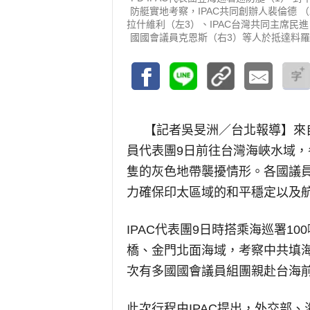
防艇實地考察，IPAC共同創辦人裴倫德 
拉什維利（左3）、IPAC台灣共同主席民進
國國會議員克恩斯（右3）等人於抵達料羅港
【記者吳旻洲／台北報導】
來
員代表團9日前往台灣海峽水域
隻的灰色地帶襲擾情形。各國議
力確保印太區域的和平穩定以及
IPAC代表團9日時搭乘海巡署1
橋、金門北面海域，考察中共填
次有多國國會議員組團親赴台海
此次行程由IPAC提出，外交部