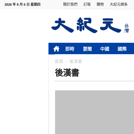
關於我們
訂報
購物
大紀元網系
2026 年 8 月 6 日 星期四
即時
要聞
中國
國際
首頁
後漢書
後漢書