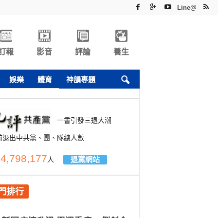
Line@
訂報
影音
評論
養生
娛樂
體育
神韻專題
一書引發三退大潮
前退出中共黨、團、隊總人數
4,798,177
退黨網站
人
門排行