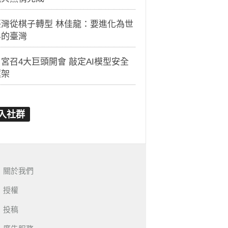
臺灣從棋子轉型 林佳龍：要進化為世
界的臺灣
宮召4大巨頭開會 敲定AI模型安全
框架
入社群
關於我們
授權
投稿