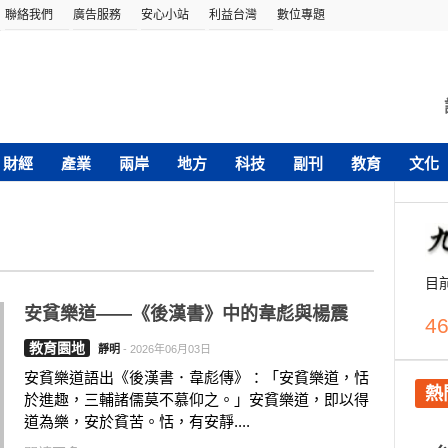
聯絡我們
廣告服務
安心小站
利益台灣
數位專題
財經
產業
兩岸
地方
科技
副刊
教育
文化
目
安貧樂道——《後漢書》中的韋彪與楊震
46
教育園地
靜明
-
2026年06月03日
安貧樂道語出《後漢書．韋彪傳》：「安貧樂道，恬
熱
於進趣，三輔諸儒莫不慕仰之。」安貧樂道，即以得
道為樂，安於貧苦。恬，有安靜....