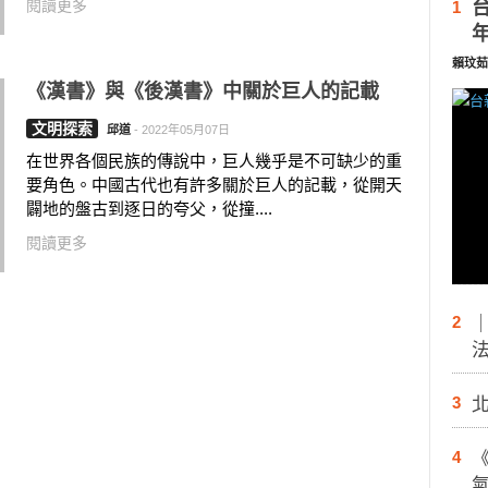
閱讀更多
1
賴玟茹
《漢書》與《後漢書》中關於巨人的記載
文明探索
邱道
-
2022年05月07日
在世界各個民族的傳說中，巨人幾乎是不可缺少的重
要角色。中國古代也有許多關於巨人的記載，從開天
闢地的盤古到逐日的夸父，從撞....
閱讀更多
2
3
4