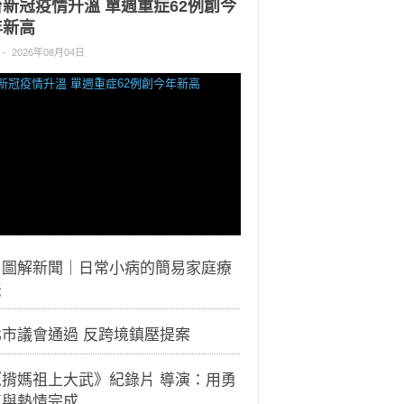
台新冠疫情升溫 單週重症62例創今
年新高
-
2026年08月04日
｜圖解新聞｜日常小病的簡易家庭療
法
北市議會通過 反跨境鎮壓提案
《揹媽祖上大武》紀錄片 導演：用勇
氣與熱情完成