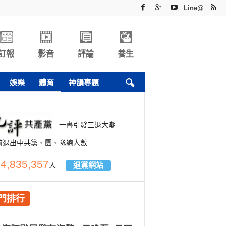
Line@
訂報
影音
評論
養生
娛樂
體育
神韻專題
一書引發三退大潮
前退出中共黨、團、隊總人數
4,835,357
退黨網站
人
門排行