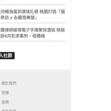
從沖繩海風到環境扎根 桃園打造「國
參訪 x 永續育樂營」
詐團律師破壞電子手環棄保潛逃 桃檢
起訴6共犯求重刑、母通緝
入社群
關於我們
授權
投稿