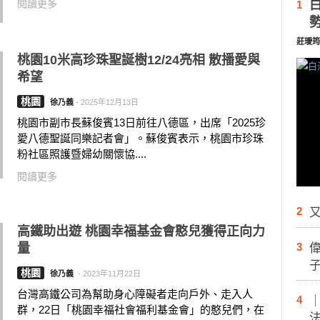
閱讀更多
1
莊璦筠
桃園10米高珍珠聖誕樹12/24亮相 散播愛與
希望
桃園
徐乃義
-
2025年12月13日
桃園市副市長蘇俊賓13日前往八德區，出席「2025珍
愛八德聖誕同樂記者會」。蘇俊賓表示，桃園市珍珠
粉社區照護暨婦幼關懷協....
閱讀更多
2
又
高鐵助出遊 桃園幸福基金會憨兒獲得正向力
3
量
桃園
徐乃義
-
2023年11月22日
台灣高鐵公司為幫助身心障礙者走向戶外、走入人
4
群，22日「桃園幸福社會福利基金會」的憨兒們，在