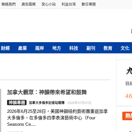
聯絡我們
廣告服務
安心小站
利益台灣
數位專題
財經
產業
兩岸
地方
科技
副刊
教育
文化
目
加拿大觀眾：神韻帶來希望和鼓舞
46
神韻專題
加拿大多倫多記者站報導
-
2026年07月07日
2026年6月25至28日，美國神韻紐約藝術團重返加拿
熱
大多倫多，在多倫多四季表演藝術中心（Four
Seasons Ce....