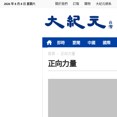
關於我們
訂報
購物
大紀元網系
2026 年 8 月 8 日 星期六
即時
要聞
中國
國際
首頁
正向力量
正向力量