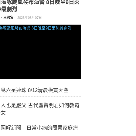
白海豚颱風發布海警 8日晚至9日雨
勢最劇烈
、王君宜
-
2026年08月07日
見六星連珠 8/12清晨橫貫天空
偉人也是嚴父 古代聖賢明君如何教育
子女
｜圖解新聞｜日常小病的簡易家庭療
法