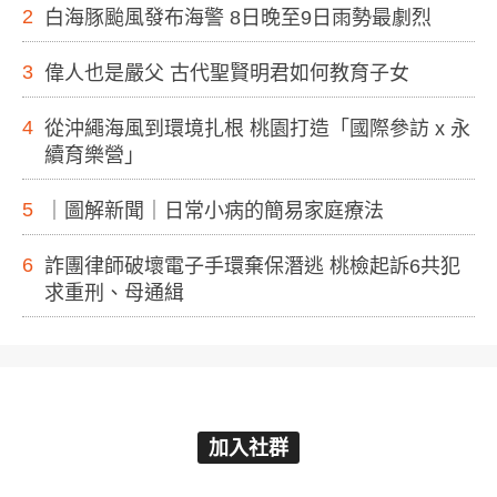
2
白海豚颱風發布海警 8日晚至9日雨勢最劇烈
3
偉人也是嚴父 古代聖賢明君如何教育子女
4
從沖繩海風到環境扎根 桃園打造「國際參訪 x 永
續育樂營」
5
｜圖解新聞｜日常小病的簡易家庭療法
6
詐團律師破壞電子手環棄保潛逃 桃檢起訴6共犯
求重刑、母通緝
加入社群