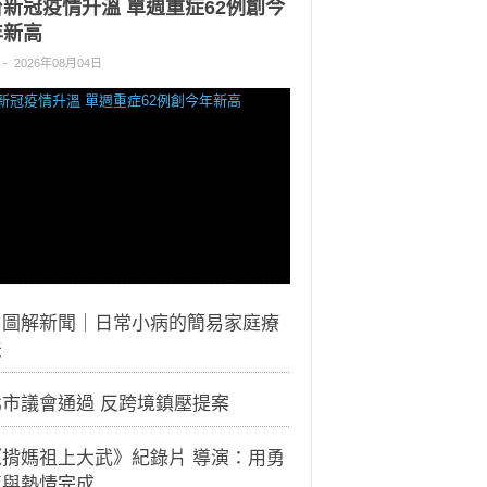
台新冠疫情升溫 單週重症62例創今
年新高
-
2026年08月04日
｜圖解新聞｜日常小病的簡易家庭療
法
北市議會通過 反跨境鎮壓提案
《揹媽祖上大武》紀錄片 導演：用勇
氣與熱情完成