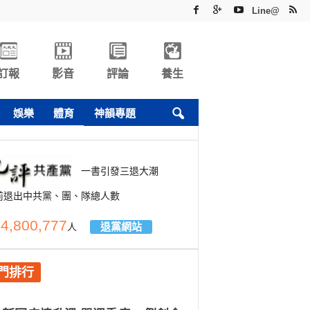
Line@
訂報
影音
評論
養生
娛樂
體育
神韻專題
一書引發三退大潮
前退出中共黨、團、隊總人數
4,800,777
退黨網站
人
門排行