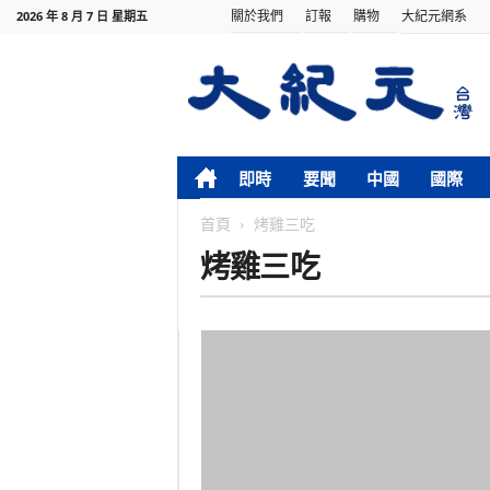
關於我們
訂報
購物
大紀元網系
2026 年 8 月 7 日 星期五
即時
要聞
中國
國際
首頁
烤雞三吃
烤雞三吃