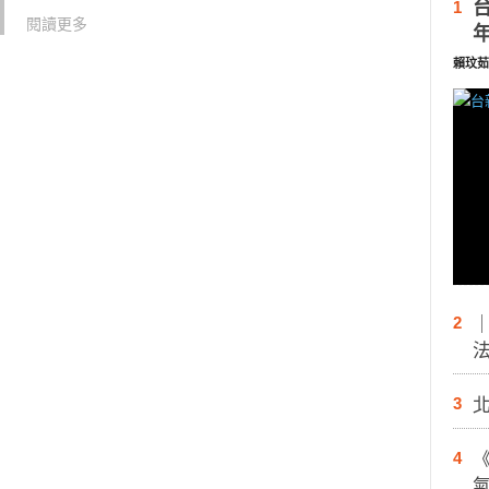
1
閱讀更多
賴玟茹
2
3
4