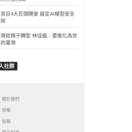
宮召4大巨頭開會 敲定AI模型安全
框架
臺灣從棋子轉型 林佳龍：要進化為世
界的臺灣
入社群
關於我們
授權
投稿