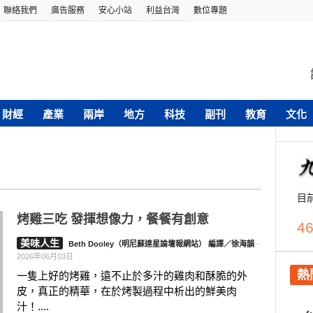
聯絡我們
廣告服務
安心小站
利益台灣
數位專題
財經
產業
兩岸
地方
科技
副刊
教育
文化
目
烤雞三吃 發揮想像力，餐餐有創意
46
美味人生
Beth Dooley（明尼蘇達星論壇報網站） 編譯／徐海韻
-
2026年06月03日
熱
一隻上好的烤雞，遠不止於多汁的雞肉和酥脆的外
皮，真正的精華，在於烤製過程中析出的鮮美肉
汁！....