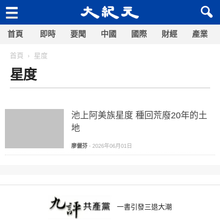
首頁
即時
要聞
中國
國際
財經
產業
首頁
星度
星度
池上阿美族星度 種回荒廢20年的土
地
廖儷芬
-
2026年06月01日
一書引發三退大潮