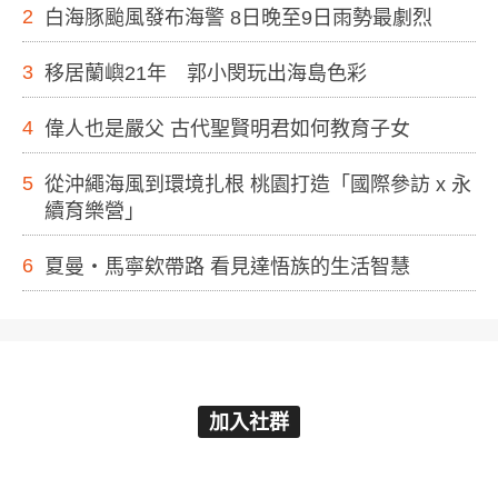
2
白海豚颱風發布海警 8日晚至9日雨勢最劇烈
3
移居蘭嶼21年 郭小閔玩出海島色彩
4
偉人也是嚴父 古代聖賢明君如何教育子女
5
從沖繩海風到環境扎根 桃園打造「國際參訪 x 永
續育樂營」
6
夏曼・馬寧欸帶路 看見達悟族的生活智慧
加入社群