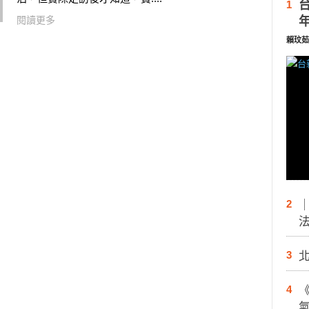
1
閱讀更多
賴玟茹
2
3
4