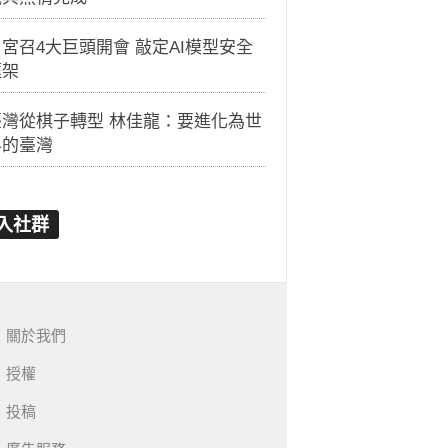
宮召4大巨頭開會 敲定AI模型安全
框架
臺灣從棋子轉型 林佳龍：要進化為世
界的臺灣
入社群
關於我們
授權
投稿