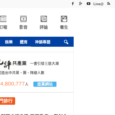
Line@
訂報
影音
評論
養生
娛樂
體育
神韻專題
一書引發三退大潮
前退出中共黨、團、隊總人數
4,800,777
退黨網站
人
門排行