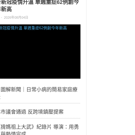
台新冠疫情升溫 單週重症62例創今
年新高
-
2026年08月04日
｜圖解新聞｜日常小病的簡易家庭療
法
北市議會通過 反跨境鎮壓提案
《揹媽祖上大武》紀錄片 導演：用勇
氣與熱情完成