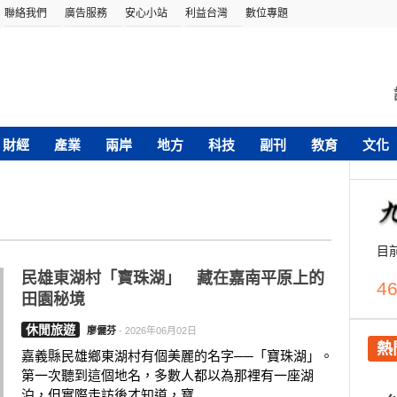
聯絡我們
廣告服務
安心小站
利益台灣
數位專題
財經
產業
兩岸
地方
科技
副刊
教育
文化
目
民雄東湖村「寶珠湖」 藏在嘉南平原上的
46
田園秘境
休閒旅遊
廖儷芬
-
2026年06月02日
熱
嘉義縣民雄鄉東湖村有個美麗的名字──「寶珠湖」。
第一次聽到這個地名，多數人都以為那裡有一座湖
泊，但實際走訪後才知道，寶....