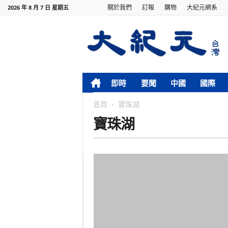
關於我們
訂報
購物
大紀元網系
2026 年 8 月 7 日 星期五
即時
要聞
中國
國際
首頁
寶珠湖
寶珠湖