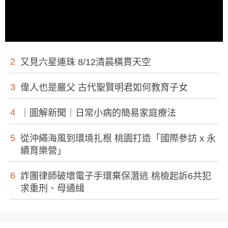
2
又見六星連珠 8/12清晨橫貫天空
3
偉人也是嚴父 古代聖賢明君如何教育子女
4
｜圖解新聞｜日常小病的簡易家庭療法
5
從沖繩海風到環境扎根 桃園打造「國際參訪 x 永
續育樂營」
6
詐團律師破壞電子手環棄保潛逃 桃檢起訴6共犯
求重刑、母通緝